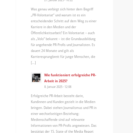
Was genau verbirgt sich hinter dem Begriff
„PR-Volontariat“ und warum ist es ein
entscheidender Schritt auf dem Weg zu einer
Karriere in den Medien und der
Öffentlichkeitsarbeit? Ein Volontariat – auch
als „Volo“ bekannt – ist die Grundausbildung
für angehende PR-Profis und Journalisten. Es
dauert 24 Monate und gilt als
Karrieresprungbrett für junge Menschen, die
[…]
Wie funktioniert erfolgreiche PR-
Arbeit in 2025?
8. Januar 2025 - 12:08
Erfolgreiche PR-Arbeit besteht darin,
Kundinnen und Kunden gezielt in die Medien
bringen. Dabei stehen Journalismus und PR in
einer wechselseitigen Beziehung:
Medienschaffende sind auf relevante
Informationen von PR-Profis angewiesen. Das
bestätigt der 15. State of the Media Report