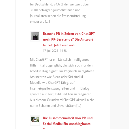
für Deutschland. 74,6 % der weltweit über
3.000 befragten Journalistinnen und
Journalisten sehen die Pressemitteilung
erneut als […]
Braucht PR in Zeiten von ChatGPT
noch PR-Beratende? Die Antwort
lautet: Jetzt erst recht.
17. Juli 2024 - 14:58
Mit ChatGPT ist ein künstlich intelligentes
Hilfsmittel zugänglich, das sich auch für den
Arbeitsalltag eignet. Im Vergleich zu digitalen
Assistenten wie Alexa oder Siri sind KI-
Modelle wie ChatGPT fähig, auf
Internetquellen zuzugreifen und im Dialog
spontan auf Text, Bild und Ton zu reagieren.
Aus diesem Grund wird ChatGPT aktuell nicht
nur in Schulen und Universitäten […]
Die Zusammenarbeit von PR und
Social Media: Ein unschlagbares