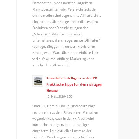
immer öfter. In den meisten Ratgebern,
Marktübersichten oder Vergleichstests der
Onlinemedien sind sogenannte Affiliate-Links
eingebettet. Über sie gelangen die Leser zu
Produkten oder Dienstleistungen der
„Advertiser“. Advetiser sind meist
Unternehmen, die an sogenannte „Affiliates“
(Verlage, Blogger, Influencer) Provisionen
zahlen, wenn Ware über einen Affiliate-Link
verkauft wurde. Affiliate-Marketing kann
verschiedene Aktionen […]
Künstliche Intelligenz in der PR:
Praktische Tipps für den richtigen
Einsatz
16. März 2026 - 8:55
ChatGPT, Gemini und Co. sind heutzutage
nicht mehr aus dem Alltag vieler Menschen
wegzudenken. Auch in der PR-Arbeit wird
künstliche Intelligenz immer häufiger
eingesetzt. Laut aktueller Umfrage der
Cision/PR Week sagen mehr als 67 % der