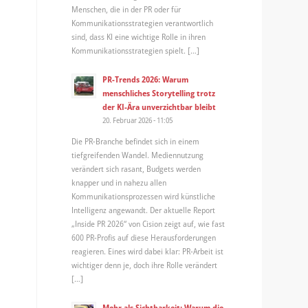
Menschen, die in der PR oder für
Kommunikationsstrategien verantwortlich
sind, dass KI eine wichtige Rolle in ihren
Kommunikationsstrategien spielt. […]
PR-Trends 2026: Warum
menschliches Storytelling trotz
der KI-Ära unverzichtbar bleibt
20. Februar 2026 - 11:05
Die PR-Branche befindet sich in einem
tiefgreifenden Wandel. Mediennutzung
verändert sich rasant, Budgets werden
knapper und in nahezu allen
Kommunikationsprozessen wird künstliche
Intelligenz angewandt. Der aktuelle Report
„Inside PR 2026“ von Cision zeigt auf, wie fast
600 PR-Profis auf diese Herausforderungen
reagieren. Eines wird dabei klar: PR-Arbeit ist
wichtiger denn je, doch ihre Rolle verändert
[…]
Mehr als Sichtbarkeit: Warum die