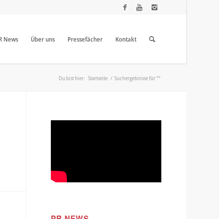
R News
Über uns
Pressefächer
Kontakt
Du bist hier:
Startseite
/
Suchergebnisse für ""
PR NEWS