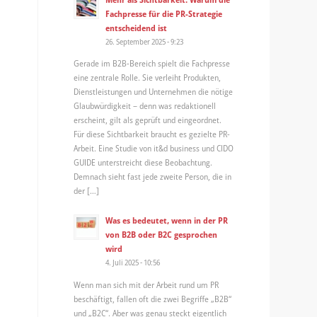
Fachpresse für die PR-Strategie
entscheidend ist
26. September 2025 - 9:23
Gerade im B2B-Bereich spielt die Fachpresse
eine zentrale Rolle. Sie verleiht Produkten,
Dienstleistungen und Unternehmen die nötige
Glaubwürdigkeit – denn was redaktionell
erscheint, gilt als geprüft und eingeordnet.
Für diese Sichtbarkeit braucht es gezielte PR-
Arbeit. Eine Studie von it&d business und CIDO
GUIDE unterstreicht diese Beobachtung.
Demnach sieht fast jede zweite Person, die in
der […]
Was es bedeutet, wenn in der PR
von B2B oder B2C gesprochen
wird
4. Juli 2025 - 10:56
Wenn man sich mit der Arbeit rund um PR
beschäftigt, fallen oft die zwei Begriffe „B2B“
und „B2C“. Aber was genau steckt eigentlich