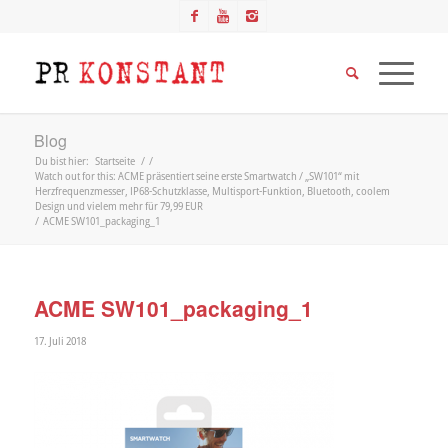
Blog
Du bist hier:
Startseite
/
/
Watch out for this: ACME präsentiert seine erste Smartwatch / „SW101“ mit
Herzfrequenzmesser, IP68-Schutzklasse, Multisport-Funktion, Bluetooth, coolem
Design und vielem mehr für 79,99 EUR
/
ACME SW101_packaging_1
ACME SW101_packaging_1
17. Juli 2018