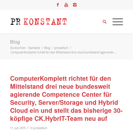
Blog
Du bist hier:
Startseite
/
Blog
/
pressefach
/
ComputerKomplett richtet für den Mittelstand drei neue bundesweit agierende ...
ComputerKomplett richtet für den
Mittelstand drei neue bundesweit
agierende Competence Center für
Security, Server/Storage und Hybrid
Cloud ein und stellt das bisherige 30-
köpfige CK.HybrIT-Team neu auf
/
11. Juli 2019
in
pressefach