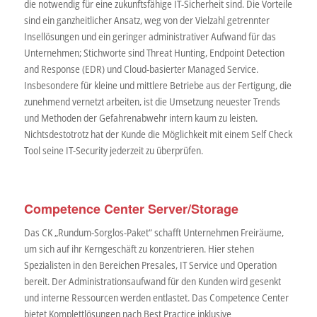
die notwendig für eine zukunftsfähige IT-Sicherheit sind. Die Vorteile
sind ein ganzheitlicher Ansatz, weg von der Vielzahl getrennter
Insellösungen und ein geringer administrativer Aufwand für das
Unternehmen; Stichworte sind Threat Hunting, Endpoint Detection
and Response (EDR) und Cloud-basierter Managed Service.
Insbesondere für kleine und mittlere Betriebe aus der Fertigung, die
zunehmend vernetzt arbeiten, ist die Umsetzung neuester Trends
und Methoden der Gefahrenabwehr intern kaum zu leisten.
Nichtsdestotrotz hat der Kunde die Möglichkeit mit einem Self Check
Tool seine IT-Security jederzeit zu überprüfen.
Competence Center Server/Storage
Das CK „Rundum-Sorglos-Paket“ schafft Unternehmen Freiräume,
um sich auf ihr Kerngeschäft zu konzentrieren. Hier stehen
Spezialisten in den Bereichen Presales, IT Service und Operation
bereit. Der Administrationsaufwand für den Kunden wird gesenkt
und interne Ressourcen werden entlastet. Das Competence Center
bietet Komplettlösungen nach Best Practice inklusive