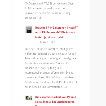
für Deutschland. 74,6 % der weltweit über
3.000 befragten Journalistinnen und
Journalisten sehen die Pressemitteilung
erneut als […]
Braucht PR in Zeiten von ChatGPT
noch PR-Beratende? Die Antwort
lautet: Jetzt erst recht.
17. Juli 2024 - 14:58
Mit ChatGPT ist ein künstlich intelligentes
Hilfsmittel zugänglich, das sich auch für den
Arbeitsalltag eignet. Im Vergleich zu digitalen
Assistenten wie Alexa oder Siri sind KI-
Modelle wie ChatGPT fähig, auf
Internetquellen zuzugreifen und im Dialog
spontan auf Text, Bild und Ton zu reagieren.
Aus diesem Grund wird ChatGPT aktuell nicht
nur in Schulen und Universitäten […]
Die Zusammenarbeit von PR und
Social Media: Ein unschlagbares