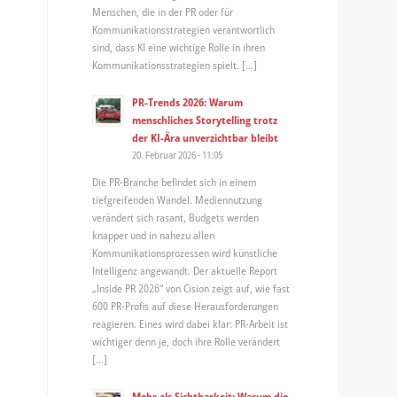
Menschen, die in der PR oder für
Kommunikationsstrategien verantwortlich
sind, dass KI eine wichtige Rolle in ihren
Kommunikationsstrategien spielt. […]
PR-Trends 2026: Warum
menschliches Storytelling trotz
der KI-Ära unverzichtbar bleibt
20. Februar 2026 - 11:05
Die PR-Branche befindet sich in einem
tiefgreifenden Wandel. Mediennutzung
verändert sich rasant, Budgets werden
knapper und in nahezu allen
Kommunikationsprozessen wird künstliche
Intelligenz angewandt. Der aktuelle Report
„Inside PR 2026“ von Cision zeigt auf, wie fast
600 PR-Profis auf diese Herausforderungen
reagieren. Eines wird dabei klar: PR-Arbeit ist
wichtiger denn je, doch ihre Rolle verändert
[…]
Mehr als Sichtbarkeit: Warum die