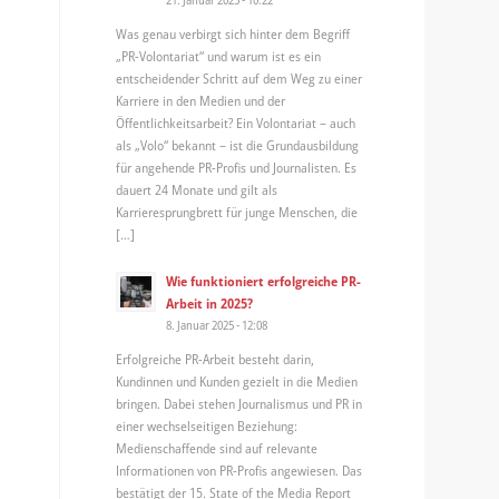
Was genau verbirgt sich hinter dem Begriff
„PR-Volontariat“ und warum ist es ein
entscheidender Schritt auf dem Weg zu einer
Karriere in den Medien und der
Öffentlichkeitsarbeit? Ein Volontariat – auch
als „Volo“ bekannt – ist die Grundausbildung
für angehende PR-Profis und Journalisten. Es
dauert 24 Monate und gilt als
Karrieresprungbrett für junge Menschen, die
[…]
Wie funktioniert erfolgreiche PR-
Arbeit in 2025?
8. Januar 2025 - 12:08
Erfolgreiche PR-Arbeit besteht darin,
Kundinnen und Kunden gezielt in die Medien
bringen. Dabei stehen Journalismus und PR in
einer wechselseitigen Beziehung:
Medienschaffende sind auf relevante
Informationen von PR-Profis angewiesen. Das
bestätigt der 15. State of the Media Report