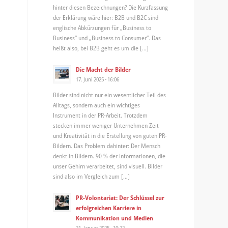
hinter diesen Bezeichnungen? Die Kurzfassung
der Erklärung wäre hier: B2B und B2C sind
englische Abkürzungen für „Business to
Business“ und „Business to Consumer“. Das
heißt also, bei B2B geht es um die […]
Die Macht der Bilder
17. Juni 2025 - 16:06
Bilder sind nicht nur ein wesentlicher Teil des
Alltags, sondern auch ein wichtiges
Instrument in der PR-Arbeit. Trotzdem
stecken immer weniger Unternehmen Zeit
und Kreativität in die Erstellung von guten PR-
Bildern. Das Problem dahinter: Der Mensch
denkt in Bildern. 90 % der Informationen, die
unser Gehirn verarbeitet, sind visuell. Bilder
sind also im Vergleich zum […]
PR-Volontariat: Der Schlüssel zur
erfolgreichen Karriere in
Kommunikation und Medien
21. Januar 2025 - 10:22