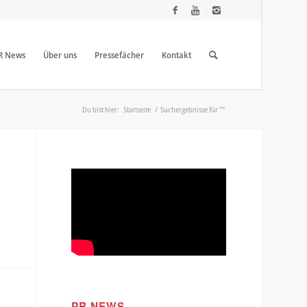
R News
Über uns
Pressefächer
Kontakt
Du bist hier:
Startseite
/
Suchergebnisse für ""
PR NEWS