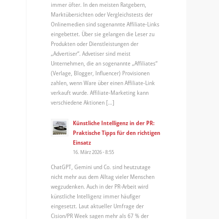
immer öfter. In den meisten Ratgebern,
Marktübersichten oder Vergleichstests der
Onlinemedien sind sogenannte Affiliate-Links
eingebettet. Über sie gelangen die Leser zu
Produkten oder Dienstleistungen der
„Advertiser“. Advetiser sind meist
Unternehmen, die an sogenannte „Affiliates“
(Verlage, Blogger, Influencer) Provisionen
zahlen, wenn Ware über einen Affiliate-Link
verkauft wurde. Affiliate-Marketing kann
verschiedene Aktionen […]
Künstliche Intelligenz in der PR:
Praktische Tipps für den richtigen
Einsatz
16. März 2026 - 8:55
ChatGPT, Gemini und Co. sind heutzutage
nicht mehr aus dem Alltag vieler Menschen
wegzudenken. Auch in der PR-Arbeit wird
künstliche Intelligenz immer häufiger
eingesetzt. Laut aktueller Umfrage der
Cision/PR Week sagen mehr als 67 % der