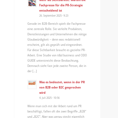
Fachpresse für die PR-Strategie
entscheidend ist
26. September 2025 - 9:23
Gerade im B2B-Bereich spielt die Fachpresse
eine zentrale Rolle. Sie verleiht Produkten,
Dienstleistungen und Unternehmen die nötige
Glaubwürdigkeit – denn was redaktionell
erscheint, gilt als geprüft und eingeordnet.
Für diese Sichtbarkeit braucht es gezielte PR-
Arbeit. Eine Studie von it&d business und CIDO
GUIDE unterstreicht diese Beobachtung.
Demnach sieht fast jede zweite Person, die in
der […]
Was es bedeutet, wenn in der PR
von B2B oder B2C gesprochen
wird
4. Juli 2025 - 10:56
Wenn man sich mit der Arbeit rund um PR
beschäftigt, fallen oft die zwei Begriffe „B2B“
und „B2C“. Aber was genau steckt eigentlich