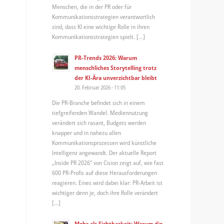
Menschen, die in der PR oder für
Kommunikationsstrategien verantwortlich
sind, dass KI eine wichtige Rolle in ihren
Kommunikationsstrategien spielt. […]
PR-Trends 2026: Warum
menschliches Storytelling trotz
der KI-Ära unverzichtbar bleibt
20. Februar 2026 - 11:05
Die PR-Branche befindet sich in einem
tiefgreifenden Wandel. Mediennutzung
verändert sich rasant, Budgets werden
knapper und in nahezu allen
Kommunikationsprozessen wird künstliche
Intelligenz angewandt. Der aktuelle Report
„Inside PR 2026“ von Cision zeigt auf, wie fast
600 PR-Profis auf diese Herausforderungen
reagieren. Eines wird dabei klar: PR-Arbeit ist
wichtiger denn je, doch ihre Rolle verändert
[…]
Mehr als Sichtbarkeit: Warum die