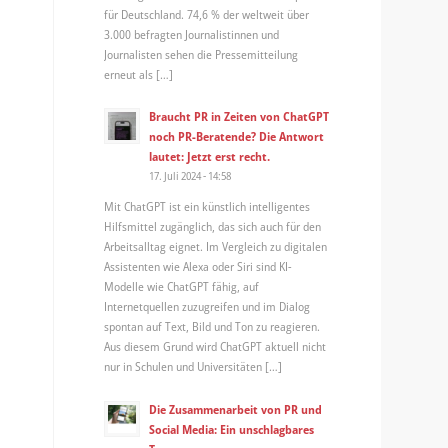
für Deutschland. 74,6 % der weltweit über
3.000 befragten Journalistinnen und
Journalisten sehen die Pressemitteilung
erneut als […]
Braucht PR in Zeiten von ChatGPT
noch PR-Beratende? Die Antwort
lautet: Jetzt erst recht.
17. Juli 2024 - 14:58
Mit ChatGPT ist ein künstlich intelligentes
Hilfsmittel zugänglich, das sich auch für den
Arbeitsalltag eignet. Im Vergleich zu digitalen
Assistenten wie Alexa oder Siri sind KI-
Modelle wie ChatGPT fähig, auf
Internetquellen zuzugreifen und im Dialog
spontan auf Text, Bild und Ton zu reagieren.
Aus diesem Grund wird ChatGPT aktuell nicht
nur in Schulen und Universitäten […]
Die Zusammenarbeit von PR und
Social Media: Ein unschlagbares