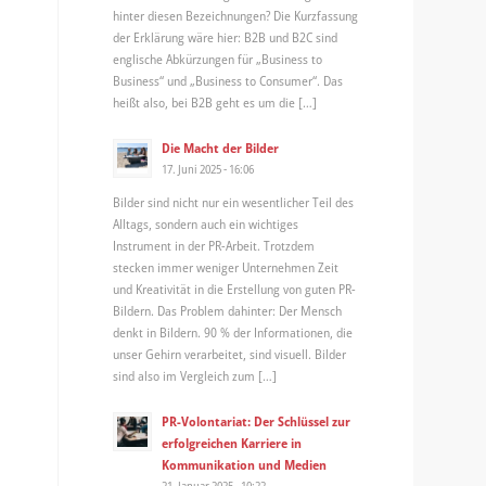
hinter diesen Bezeichnungen? Die Kurzfassung
der Erklärung wäre hier: B2B und B2C sind
englische Abkürzungen für „Business to
Business“ und „Business to Consumer“. Das
heißt also, bei B2B geht es um die […]
Die Macht der Bilder
17. Juni 2025 - 16:06
Bilder sind nicht nur ein wesentlicher Teil des
Alltags, sondern auch ein wichtiges
Instrument in der PR-Arbeit. Trotzdem
stecken immer weniger Unternehmen Zeit
und Kreativität in die Erstellung von guten PR-
Bildern. Das Problem dahinter: Der Mensch
denkt in Bildern. 90 % der Informationen, die
unser Gehirn verarbeitet, sind visuell. Bilder
sind also im Vergleich zum […]
PR-Volontariat: Der Schlüssel zur
erfolgreichen Karriere in
Kommunikation und Medien
21. Januar 2025 - 10:22