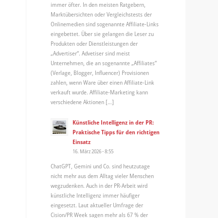
immer öfter. In den meisten Ratgebern,
Marktübersichten oder Vergleichstests der
Onlinemedien sind sogenannte Affiliate-Links
eingebettet. Über sie gelangen die Leser zu
Produkten oder Dienstleistungen der
„Advertiser“. Advetiser sind meist
Unternehmen, die an sogenannte „Affiliates“
(Verlage, Blogger, Influencer) Provisionen
zahlen, wenn Ware über einen Affiliate-Link
verkauft wurde. Affiliate-Marketing kann
verschiedene Aktionen […]
Künstliche Intelligenz in der PR:
Praktische Tipps für den richtigen
Einsatz
16. März 2026 - 8:55
ChatGPT, Gemini und Co. sind heutzutage
nicht mehr aus dem Alltag vieler Menschen
wegzudenken. Auch in der PR-Arbeit wird
künstliche Intelligenz immer häufiger
eingesetzt. Laut aktueller Umfrage der
Cision/PR Week sagen mehr als 67 % der