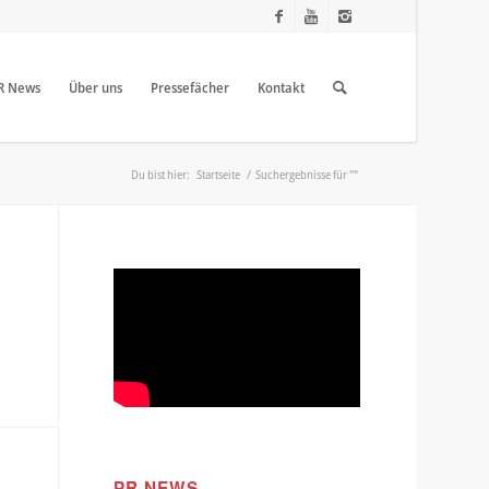
R News
Über uns
Pressefächer
Kontakt
Du bist hier:
Startseite
/
Suchergebnisse für ""
PR NEWS