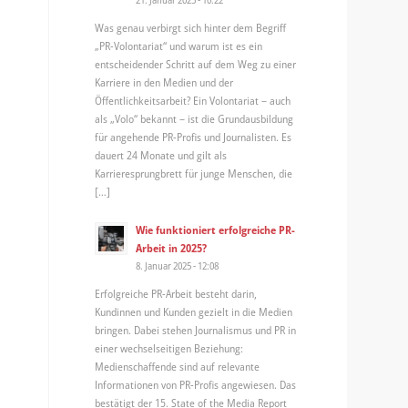
Was genau verbirgt sich hinter dem Begriff
„PR-Volontariat“ und warum ist es ein
entscheidender Schritt auf dem Weg zu einer
Karriere in den Medien und der
Öffentlichkeitsarbeit? Ein Volontariat – auch
als „Volo“ bekannt – ist die Grundausbildung
für angehende PR-Profis und Journalisten. Es
dauert 24 Monate und gilt als
Karrieresprungbrett für junge Menschen, die
[…]
Wie funktioniert erfolgreiche PR-
Arbeit in 2025?
8. Januar 2025 - 12:08
Erfolgreiche PR-Arbeit besteht darin,
Kundinnen und Kunden gezielt in die Medien
bringen. Dabei stehen Journalismus und PR in
einer wechselseitigen Beziehung:
Medienschaffende sind auf relevante
Informationen von PR-Profis angewiesen. Das
bestätigt der 15. State of the Media Report