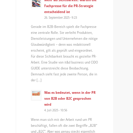
Fachpresse für die PR-Strategie
entscheidend ist
26. September 2025 - 9:23
Gerade im B2B-Bereich spielt die Fachpresse
eine zentrale Rolle. Sie verleiht Produkten,
Dienstleistungen und Unternehmen die nötige
Glaubwürdigkeit – denn was redaktionell
erscheint, gilt als geprüft und eingeordnet.
Für diese Sichtbarkeit braucht es gezielte PR-
Arbeit. Eine Studie von it&d business und CIDO
GUIDE unterstreicht diese Beobachtung.
Demnach sieht fast jede zweite Person, die in
der […]
Was es bedeutet, wenn in der PR
von B2B oder B2C gesprochen
wird
4. Juli 2025 - 10:56
Wenn man sich mit der Arbeit rund um PR
beschäftigt, fallen oft die zwei Begriffe „B2B“
und „B2C“. Aber was genau steckt eigentlich