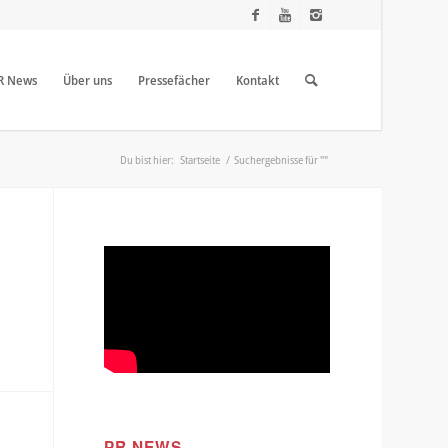
R News
Über uns
Pressefächer
Kontakt
Du bist hier:
Startseite
/
Suchergebnisse für ""
PR NEWS