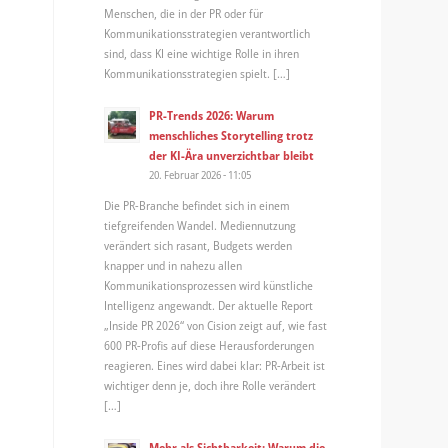
Menschen, die in der PR oder für
Kommunikationsstrategien verantwortlich
sind, dass KI eine wichtige Rolle in ihren
Kommunikationsstrategien spielt. […]
PR-Trends 2026: Warum
menschliches Storytelling trotz
der KI-Ära unverzichtbar bleibt
20. Februar 2026 - 11:05
Die PR-Branche befindet sich in einem
tiefgreifenden Wandel. Mediennutzung
verändert sich rasant, Budgets werden
knapper und in nahezu allen
Kommunikationsprozessen wird künstliche
Intelligenz angewandt. Der aktuelle Report
„Inside PR 2026“ von Cision zeigt auf, wie fast
600 PR-Profis auf diese Herausforderungen
reagieren. Eines wird dabei klar: PR-Arbeit ist
wichtiger denn je, doch ihre Rolle verändert
[…]
Mehr als Sichtbarkeit: Warum die