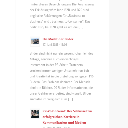
hinter diesen Bezeichnungen? Die Kurzfassung
der Erklärung wäre hier: B2B und B2C sind
englische Abkürzungen für „Business to
Business“ und „Business to Consumer“. Das
heißt also, bei B2B geht es um die […]
Die Macht der Bilder
17. Juni 2025 - 16:06
Bilder sind nicht nur ein wesentlicher Teil des
Alltags, sondern auch ein wichtiges
Instrument in der PR-Arbeit. Trotzdem
stecken immer weniger Unternehmen Zeit
und Kreativität in die Erstellung von guten PR-
Bildern. Das Problem dahinter: Der Mensch
denkt in Bildern. 90 % der Informationen, die
unser Gehirn verarbeitet, sind visuell. Bilder
sind also im Vergleich zum […]
PR-Volontariat: Der Schlüssel zur
erfolgreichen Karriere in
Kommunikation und Medien
21. Januar 2025 - 10:22