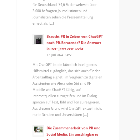
für Deutschland. 74,6 % der weltweit über
3.000 befragten Journalistinnen und
Journalisten sehen die Pressemitteilung
erneut als […]
Braucht PR in Zeiten von ChatGPT
noch PR-Beratende? Die Antwort
lautet: Jetzt erst recht.
17. Juli 2024 - 14:58
Mit ChatGPT ist ein künstlich intelligentes
Hilfsmittel zugänglich, das sich auch für den
Arbeitsalltag eignet. Im Vergleich zu digitalen
Assistenten wie Alexa oder Siri sind KI-
Modelle wie ChatGPT fähig, auf
Internetquellen zuzugreifen und im Dialog
spontan auf Text, Bild und Ton zu reagieren.
Aus diesem Grund wird ChatGPT aktuell nicht
nur in Schulen und Universitäten […]
Die Zusammenarbeit von PR und
Social Media: Ein unschlagbares