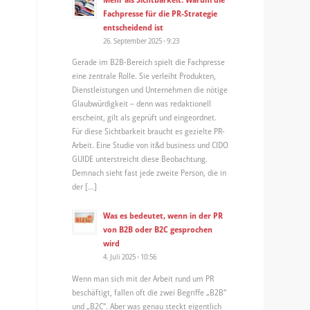
Fachpresse für die PR-Strategie
entscheidend ist
26. September 2025 - 9:23
Gerade im B2B-Bereich spielt die Fachpresse
eine zentrale Rolle. Sie verleiht Produkten,
Dienstleistungen und Unternehmen die nötige
Glaubwürdigkeit – denn was redaktionell
erscheint, gilt als geprüft und eingeordnet.
Für diese Sichtbarkeit braucht es gezielte PR-
Arbeit. Eine Studie von it&d business und CIDO
GUIDE unterstreicht diese Beobachtung.
Demnach sieht fast jede zweite Person, die in
der […]
Was es bedeutet, wenn in der PR
von B2B oder B2C gesprochen
wird
4. Juli 2025 - 10:56
Wenn man sich mit der Arbeit rund um PR
beschäftigt, fallen oft die zwei Begriffe „B2B“
und „B2C“. Aber was genau steckt eigentlich