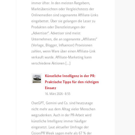
immer öfter. In den meisten Ratgebern,
Marktübersichten oder Vergleichstests der
Onlinemedien sind sogenannte Affiliate-Links
eingebettet. Über sie gelangen die Leser zu
Produkten oder Dienstleistungen der
„Advertiser“. Advetiser sind meist
Unternehmen, die an sogenannte „Affiliates“
(Verlage, Blogger, Influencer) Provisionen
zahlen, wenn Ware über einen Affiliate-Link
verkauft wurde. Affiliate-Marketing kann
verschiedene Aktionen […]
Künstliche Intelligenz in der PR:
Praktische Tipps für den richtigen
Einsatz
16. März 2026 - 8:55
ChatGPT, Gemini und Co. sind heutzutage
nicht mehr aus dem Alltag vieler Menschen
wegzudenken. Auch in der PR-Arbeit wird
künstliche Intelligenz immer häufiger
eingesetzt. Laut aktueller Umfrage der
Cision/PR Week sagen mehr als 67 % der