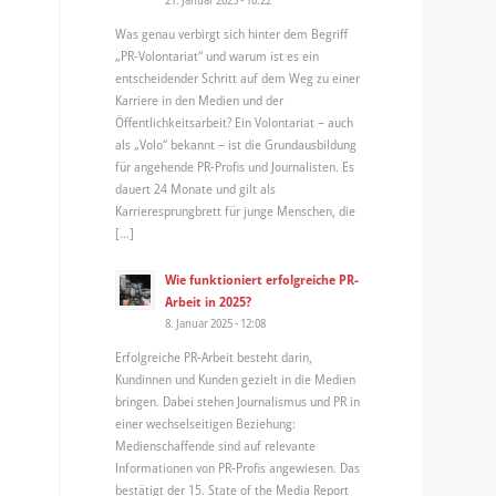
Was genau verbirgt sich hinter dem Begriff
„PR-Volontariat“ und warum ist es ein
entscheidender Schritt auf dem Weg zu einer
Karriere in den Medien und der
Öffentlichkeitsarbeit? Ein Volontariat – auch
als „Volo“ bekannt – ist die Grundausbildung
für angehende PR-Profis und Journalisten. Es
dauert 24 Monate und gilt als
Karrieresprungbrett für junge Menschen, die
[…]
Wie funktioniert erfolgreiche PR-
Arbeit in 2025?
8. Januar 2025 - 12:08
Erfolgreiche PR-Arbeit besteht darin,
Kundinnen und Kunden gezielt in die Medien
bringen. Dabei stehen Journalismus und PR in
einer wechselseitigen Beziehung:
Medienschaffende sind auf relevante
Informationen von PR-Profis angewiesen. Das
bestätigt der 15. State of the Media Report