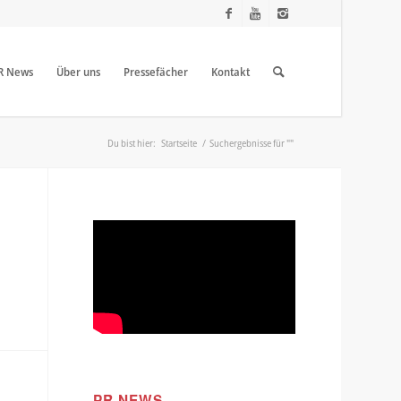
R News
Über uns
Pressefächer
Kontakt
Du bist hier:
Startseite
/
Suchergebnisse für ""
PR NEWS