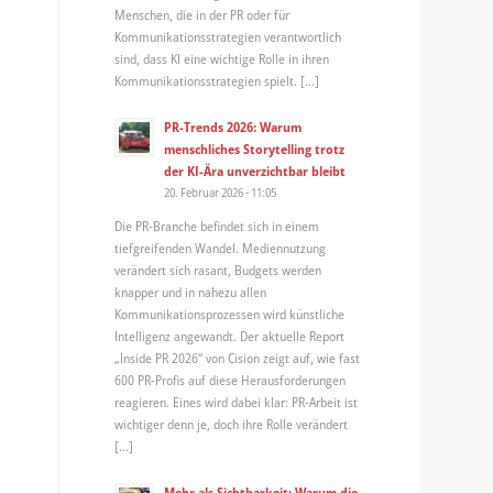
Menschen, die in der PR oder für
Kommunikationsstrategien verantwortlich
sind, dass KI eine wichtige Rolle in ihren
Kommunikationsstrategien spielt. […]
PR-Trends 2026: Warum
menschliches Storytelling trotz
der KI-Ära unverzichtbar bleibt
20. Februar 2026 - 11:05
Die PR-Branche befindet sich in einem
tiefgreifenden Wandel. Mediennutzung
verändert sich rasant, Budgets werden
knapper und in nahezu allen
Kommunikationsprozessen wird künstliche
Intelligenz angewandt. Der aktuelle Report
„Inside PR 2026“ von Cision zeigt auf, wie fast
600 PR-Profis auf diese Herausforderungen
reagieren. Eines wird dabei klar: PR-Arbeit ist
wichtiger denn je, doch ihre Rolle verändert
[…]
Mehr als Sichtbarkeit: Warum die