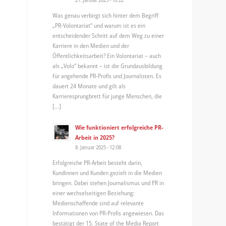
Was genau verbirgt sich hinter dem Begriff
„PR-Volontariat“ und warum ist es ein
entscheidender Schritt auf dem Weg zu einer
Karriere in den Medien und der
Öffentlichkeitsarbeit? Ein Volontariat – auch
als „Volo“ bekannt – ist die Grundausbildung
für angehende PR-Profis und Journalisten. Es
dauert 24 Monate und gilt als
Karrieresprungbrett für junge Menschen, die
[…]
Wie funktioniert erfolgreiche PR-
Arbeit in 2025?
8. Januar 2025 - 12:08
Erfolgreiche PR-Arbeit besteht darin,
Kundinnen und Kunden gezielt in die Medien
bringen. Dabei stehen Journalismus und PR in
einer wechselseitigen Beziehung:
Medienschaffende sind auf relevante
Informationen von PR-Profis angewiesen. Das
bestätigt der 15. State of the Media Report