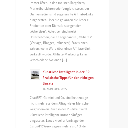
immer öfter. In den meisten Ratgebern,
Marktübersichten oder Vergleichstests der
Onlinemedien sind sogenannte Affiliate-Links
eingebettet. Über sie gelangen die Leser zu
Produkten oder Dienstleistungen der
„Advertiser“. Advetiser sind meist
Unternehmen, die an sogenannte „Affiliates“
(Verlage, Blogger, Influencer) Provisionen
zahlen, wenn Ware über einen Affiliate-Link
verkauft wurde. Affiliate-Marketing kann
verschiedene Aktionen […]
Künstliche Intelligenz in der PR:
Praktische Tipps für den richtigen
Einsatz
16. März 2026 - 8:55
ChatGPT, Gemini und Co. sind heutzutage
nicht mehr aus dem Alltag vieler Menschen
wegzudenken. Auch in der PR-Arbeit wird
künstliche Intelligenz immer häufiger
eingesetzt. Laut aktueller Umfrage der
Cision/PR Week sagen mehr als 67 % der