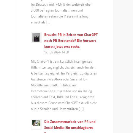
für Deutschland. 74,6 % der weltweit über
3.000 befragten Journalistinnen und
Journalisten sehen die Pressemitteilung
erneut als […]
Braucht PR in Zeiten von ChatGPT
noch PR-Beratende? Die Antwort
lautet: Jetzt erst recht.
17. Juli 2024 - 14:58
Mit ChatGPT ist ein künstlich intelligentes
Hilfsmittel zugänglich, das sich auch für den
Arbeitsalltag eignet. Im Vergleich zu digitalen
Assistenten wie Alexa oder Siri sind KI-
Modelle wie ChatGPT fähig, auf
Internetquellen zuzugreifen und im Dialog
spontan auf Text, Bild und Ton zu reagieren.
Aus diesem Grund wird ChatGPT aktuell nicht
nur in Schulen und Universitäten […]
Die Zusammenarbeit von PR und
Social Media: Ein unschlagbares