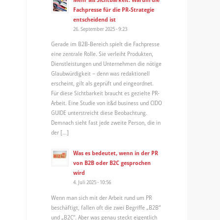
Fachpresse für die PR-Strategie
entscheidend ist
26. September 2025 - 9:23
Gerade im B2B-Bereich spielt die Fachpresse
eine zentrale Rolle. Sie verleiht Produkten,
Dienstleistungen und Unternehmen die nötige
Glaubwürdigkeit – denn was redaktionell
erscheint, gilt als geprüft und eingeordnet.
Für diese Sichtbarkeit braucht es gezielte PR-
Arbeit. Eine Studie von it&d business und CIDO
GUIDE unterstreicht diese Beobachtung.
Demnach sieht fast jede zweite Person, die in
der […]
Was es bedeutet, wenn in der PR
von B2B oder B2C gesprochen
wird
4. Juli 2025 - 10:56
Wenn man sich mit der Arbeit rund um PR
beschäftigt, fallen oft die zwei Begriffe „B2B“
und „B2C“. Aber was genau steckt eigentlich