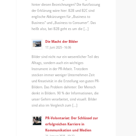
hinter diesen Bezeichnungen? Die Kurzfassung
der Erklärung wäre hier: B2B und B2C sind
englische Abkürzungen für „Business to
Business“ und „Business to Consumer“. Das
heißt also, bei B2B geht es um die […]
Die Macht der Bilder
17. Juni 2025 - 16:06
Bilder sind nicht nur ein wesentlicher Teil des
Alltags, sondern auch ein wichtiges
Instrument in der PR-Arbeit. Trotzdem
stecken immer weniger Unternehmen Zeit
und Kreativität in die Erstellung von guten PR-
Bildern. Das Problem dahinter: Der Mensch
denkt in Bildern. 90 % der Informationen, die
unser Gehirn verarbeitet, sind visuell. Bilder
sind also im Vergleich zum […]
PR-Volontariat: Der Schlüssel zur
erfolgreichen Karriere in
Kommunikation und Medien
21. Januar 2025 - 10:22