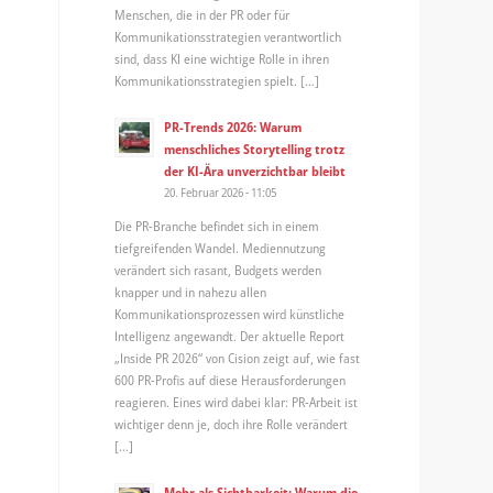
Menschen, die in der PR oder für
Kommunikationsstrategien verantwortlich
sind, dass KI eine wichtige Rolle in ihren
Kommunikationsstrategien spielt. […]
PR-Trends 2026: Warum
menschliches Storytelling trotz
der KI-Ära unverzichtbar bleibt
20. Februar 2026 - 11:05
Die PR-Branche befindet sich in einem
tiefgreifenden Wandel. Mediennutzung
verändert sich rasant, Budgets werden
knapper und in nahezu allen
Kommunikationsprozessen wird künstliche
Intelligenz angewandt. Der aktuelle Report
„Inside PR 2026“ von Cision zeigt auf, wie fast
600 PR-Profis auf diese Herausforderungen
reagieren. Eines wird dabei klar: PR-Arbeit ist
wichtiger denn je, doch ihre Rolle verändert
[…]
Mehr als Sichtbarkeit: Warum die