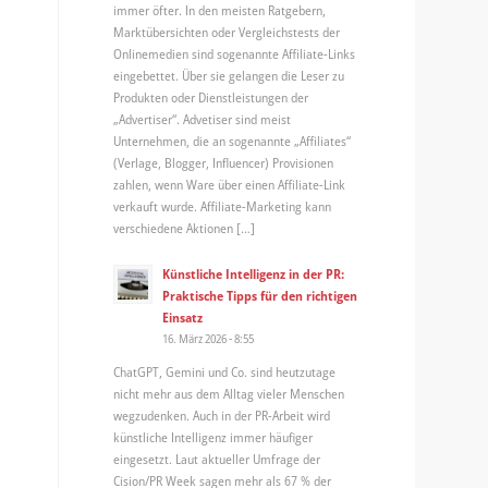
immer öfter. In den meisten Ratgebern,
Marktübersichten oder Vergleichstests der
Onlinemedien sind sogenannte Affiliate-Links
eingebettet. Über sie gelangen die Leser zu
Produkten oder Dienstleistungen der
„Advertiser“. Advetiser sind meist
Unternehmen, die an sogenannte „Affiliates“
(Verlage, Blogger, Influencer) Provisionen
zahlen, wenn Ware über einen Affiliate-Link
verkauft wurde. Affiliate-Marketing kann
verschiedene Aktionen […]
Künstliche Intelligenz in der PR:
Praktische Tipps für den richtigen
Einsatz
16. März 2026 - 8:55
ChatGPT, Gemini und Co. sind heutzutage
nicht mehr aus dem Alltag vieler Menschen
wegzudenken. Auch in der PR-Arbeit wird
künstliche Intelligenz immer häufiger
eingesetzt. Laut aktueller Umfrage der
Cision/PR Week sagen mehr als 67 % der