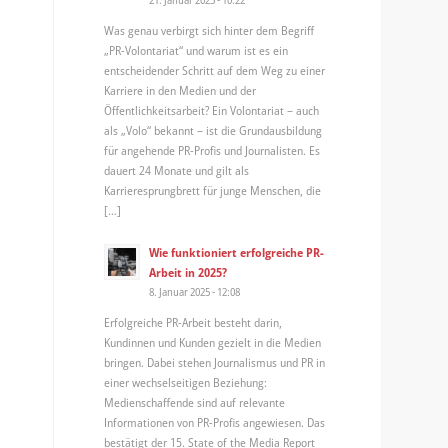
Was genau verbirgt sich hinter dem Begriff
„PR-Volontariat“ und warum ist es ein
entscheidender Schritt auf dem Weg zu einer
Karriere in den Medien und der
Öffentlichkeitsarbeit? Ein Volontariat – auch
als „Volo“ bekannt – ist die Grundausbildung
für angehende PR-Profis und Journalisten. Es
dauert 24 Monate und gilt als
Karrieresprungbrett für junge Menschen, die
[…]
Wie funktioniert erfolgreiche PR-
Arbeit in 2025?
8. Januar 2025 - 12:08
Erfolgreiche PR-Arbeit besteht darin,
Kundinnen und Kunden gezielt in die Medien
bringen. Dabei stehen Journalismus und PR in
einer wechselseitigen Beziehung:
Medienschaffende sind auf relevante
Informationen von PR-Profis angewiesen. Das
bestätigt der 15. State of the Media Report