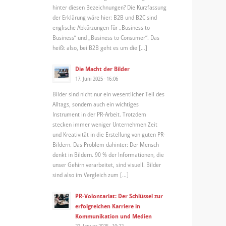
hinter diesen Bezeichnungen? Die Kurzfassung
der Erklärung wäre hier: B2B und B2C sind
englische Abkürzungen für „Business to
Business“ und „Business to Consumer“. Das
heißt also, bei B2B geht es um die […]
Die Macht der Bilder
17. Juni 2025 - 16:06
Bilder sind nicht nur ein wesentlicher Teil des
Alltags, sondern auch ein wichtiges
Instrument in der PR-Arbeit. Trotzdem
stecken immer weniger Unternehmen Zeit
und Kreativität in die Erstellung von guten PR-
Bildern. Das Problem dahinter: Der Mensch
denkt in Bildern. 90 % der Informationen, die
unser Gehirn verarbeitet, sind visuell. Bilder
sind also im Vergleich zum […]
PR-Volontariat: Der Schlüssel zur
erfolgreichen Karriere in
Kommunikation und Medien
21. Januar 2025 - 10:22