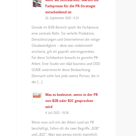
Fachpresse für die PR-Strategie
entscheidend ist
26. September 2025 - 9:23
Gerade im B2B-Bereich spielt die Fachpresse
eine zentrale Rolle. Sie verleiht Produkten,
Dienstleistungen und Unternehmen die nötige
Glaubwürdigkeit – denn was redaktionell
erscheint, gilt als geprüft und eingeordnet.
Für diese Sichtbarkeit braucht es gezielte PR-
Arbeit. Eine Studie von it&d business und CIDO
GUIDE unterstreicht diese Beobachtung.
Demnach sieht fast jede zweite Person, die in
der […]
Was es bedeutet, wenn in der PR
von B2B oder B2C gesprochen
wird
4. Juli 2025 - 10:56
Wenn man sich mit der Arbeit rund um PR
beschäftigt, fallen oft die zwei Begriffe „B2B“
und „B2C“. Aber was genau steckt eigentlich