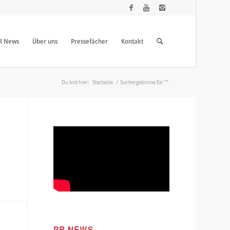
R News
Über uns
Pressefächer
Kontakt
Du bist hier:
Startseite
/
Suchergebnisse für ""
PR NEWS