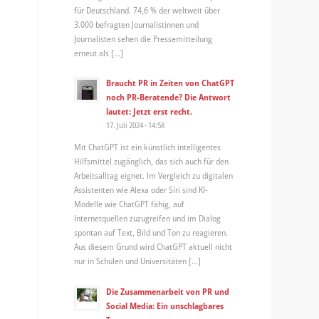
für Deutschland. 74,6 % der weltweit über
3.000 befragten Journalistinnen und
Journalisten sehen die Pressemitteilung
erneut als […]
Braucht PR in Zeiten von ChatGPT
noch PR-Beratende? Die Antwort
lautet: Jetzt erst recht.
17. Juli 2024 - 14:58
Mit ChatGPT ist ein künstlich intelligentes
Hilfsmittel zugänglich, das sich auch für den
Arbeitsalltag eignet. Im Vergleich zu digitalen
Assistenten wie Alexa oder Siri sind KI-
Modelle wie ChatGPT fähig, auf
Internetquellen zuzugreifen und im Dialog
spontan auf Text, Bild und Ton zu reagieren.
Aus diesem Grund wird ChatGPT aktuell nicht
nur in Schulen und Universitäten […]
Die Zusammenarbeit von PR und
Social Media: Ein unschlagbares