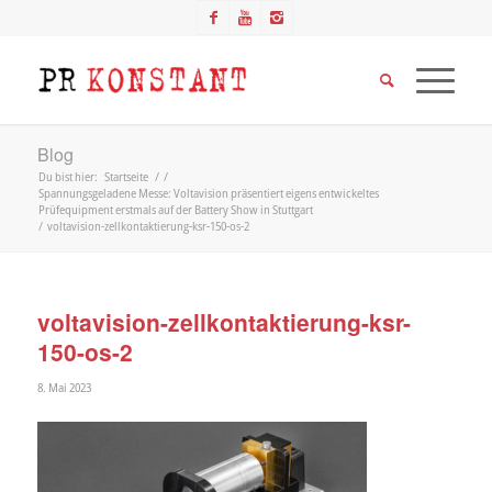
Blog
Du bist hier:
Startseite
/
/
Spannungsgeladene Messe: Voltavision präsentiert eigens entwickeltes
Prüfequipment erstmals auf der Battery Show in Stuttgart
/
voltavision-zellkontaktierung-ksr-150-os-2
voltavision-zellkontaktierung-ksr-
150-os-2
8. Mai 2023