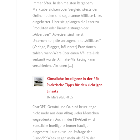
immer öfter. In den meisten Ratgebern,
Marktübersichten oder Vergleichstests der
Onlinemedien sind sogenannte Affiliate-Links
eingebettet. Über sie gelangen die Leser zu
Produkten oder Dienstleistungen der
„Advertiser“. Advetiser sind meist
Unternehmen, die an sogenannte „Affiliates“
(Verlage, Blogger, Influencer) Provisionen
zahlen, wenn Ware über einen Affiliate-Link
verkauft wurde. Affiliate-Marketing kann
verschiedene Aktionen […]
Künstliche Intelligenz in der PR:
Praktische Tipps für den richtigen
Einsatz
16. März 2026 - 8:55
ChatGPT, Gemini und Co. sind heutzutage
nicht mehr aus dem Alltag vieler Menschen
wegzudenken. Auch in der PR-Arbeit wird
künstliche Intelligenz immer häufiger
eingesetzt. Laut aktueller Umfrage der
Cision/PR Week sagen mehr als 67 % der