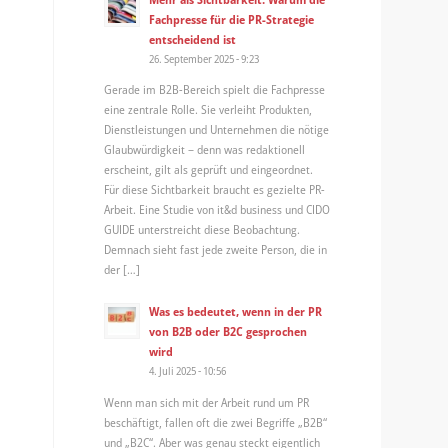
Fachpresse für die PR-Strategie
entscheidend ist
26. September 2025 - 9:23
Gerade im B2B-Bereich spielt die Fachpresse
eine zentrale Rolle. Sie verleiht Produkten,
Dienstleistungen und Unternehmen die nötige
Glaubwürdigkeit – denn was redaktionell
erscheint, gilt als geprüft und eingeordnet.
Für diese Sichtbarkeit braucht es gezielte PR-
Arbeit. Eine Studie von it&d business und CIDO
GUIDE unterstreicht diese Beobachtung.
Demnach sieht fast jede zweite Person, die in
der […]
Was es bedeutet, wenn in der PR
von B2B oder B2C gesprochen
wird
4. Juli 2025 - 10:56
Wenn man sich mit der Arbeit rund um PR
beschäftigt, fallen oft die zwei Begriffe „B2B“
und „B2C“. Aber was genau steckt eigentlich