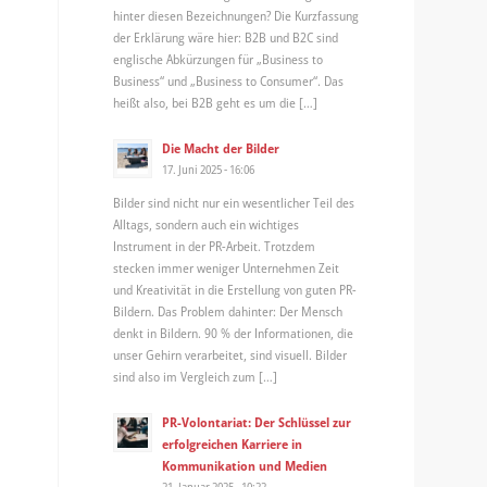
hinter diesen Bezeichnungen? Die Kurzfassung
der Erklärung wäre hier: B2B und B2C sind
englische Abkürzungen für „Business to
Business“ und „Business to Consumer“. Das
heißt also, bei B2B geht es um die […]
Die Macht der Bilder
17. Juni 2025 - 16:06
Bilder sind nicht nur ein wesentlicher Teil des
Alltags, sondern auch ein wichtiges
Instrument in der PR-Arbeit. Trotzdem
stecken immer weniger Unternehmen Zeit
und Kreativität in die Erstellung von guten PR-
Bildern. Das Problem dahinter: Der Mensch
denkt in Bildern. 90 % der Informationen, die
unser Gehirn verarbeitet, sind visuell. Bilder
sind also im Vergleich zum […]
PR-Volontariat: Der Schlüssel zur
erfolgreichen Karriere in
Kommunikation und Medien
21. Januar 2025 - 10:22