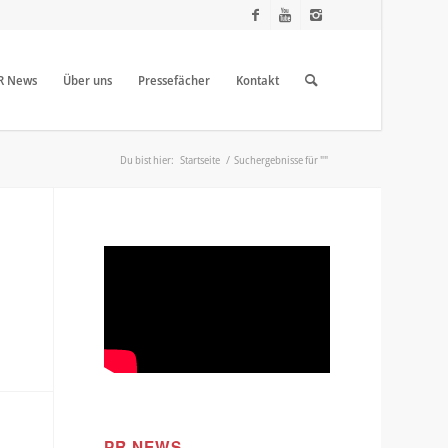
R News
Über uns
Pressefächer
Kontakt
Du bist hier:
Startseite
/
Suchergebnisse für ""
PR NEWS