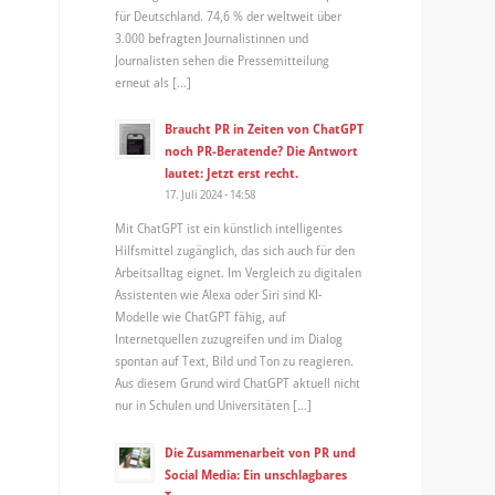
für Deutschland. 74,6 % der weltweit über
3.000 befragten Journalistinnen und
Journalisten sehen die Pressemitteilung
erneut als […]
Braucht PR in Zeiten von ChatGPT
noch PR-Beratende? Die Antwort
lautet: Jetzt erst recht.
17. Juli 2024 - 14:58
Mit ChatGPT ist ein künstlich intelligentes
Hilfsmittel zugänglich, das sich auch für den
Arbeitsalltag eignet. Im Vergleich zu digitalen
Assistenten wie Alexa oder Siri sind KI-
Modelle wie ChatGPT fähig, auf
Internetquellen zuzugreifen und im Dialog
spontan auf Text, Bild und Ton zu reagieren.
Aus diesem Grund wird ChatGPT aktuell nicht
nur in Schulen und Universitäten […]
Die Zusammenarbeit von PR und
Social Media: Ein unschlagbares