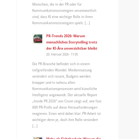
Menschen, die in der PR oder für
Kommunikationsstrategien verantwortlich
sind, dass KI eine wichtige Rolle in ihren
Kommunikationsstrategien spielt. […]
PR-Trends 2026: Warum
menschliches Storytelling trotz
der KI-Ära unverzichtbar bleibt
20. Februar 2026 - 11:05
Die PR-Branche befindet sich in einem
tiefgreifenden Wandel. Mediennutzung
verändert sich rasant, Budgets werden
knapper und in nahezu allen
Kommunikationsprozessen wird künstliche
Intelligenz angewandt. Der aktuelle Report
„Inside PR 2026“ von Cision zeigt auf, wie fast
600 PR-Profis auf diese Herausforderungen
reagieren. Eines wird dabei klar: PR-Arbeit ist
wichtiger denn je, doch ihre Rolle verändert
[…]
Mehr als Sichtbarkeit: Warum die