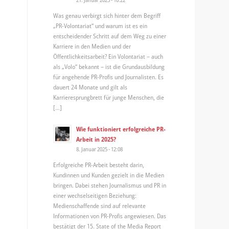
Was genau verbirgt sich hinter dem Begriff
„PR-Volontariat“ und warum ist es ein
entscheidender Schritt auf dem Weg zu einer
Karriere in den Medien und der
Öffentlichkeitsarbeit? Ein Volontariat – auch
als „Volo“ bekannt – ist die Grundausbildung
für angehende PR-Profis und Journalisten. Es
dauert 24 Monate und gilt als
Karrieresprungbrett für junge Menschen, die
[…]
Wie funktioniert erfolgreiche PR-
Arbeit in 2025?
8. Januar 2025 - 12:08
Erfolgreiche PR-Arbeit besteht darin,
Kundinnen und Kunden gezielt in die Medien
bringen. Dabei stehen Journalismus und PR in
einer wechselseitigen Beziehung:
Medienschaffende sind auf relevante
Informationen von PR-Profis angewiesen. Das
bestätigt der 15. State of the Media Report