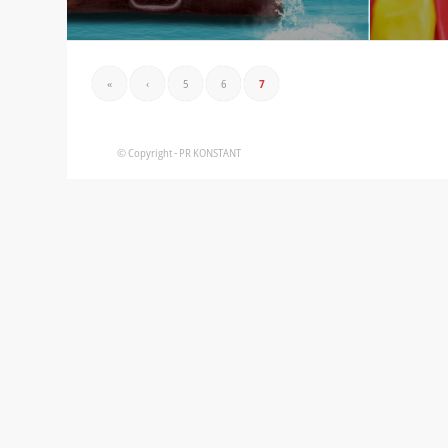
«
‹
5
6
7
© Copyright - PR KONSTANT