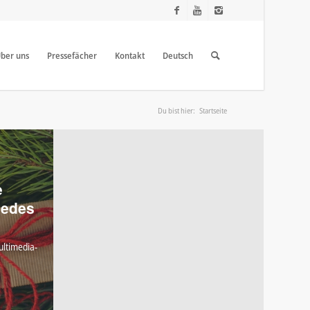
ber uns
Pressefächer
Kontakt
Deutsch
Du bist hier:
Startseite
e
jedes
ultimedia-