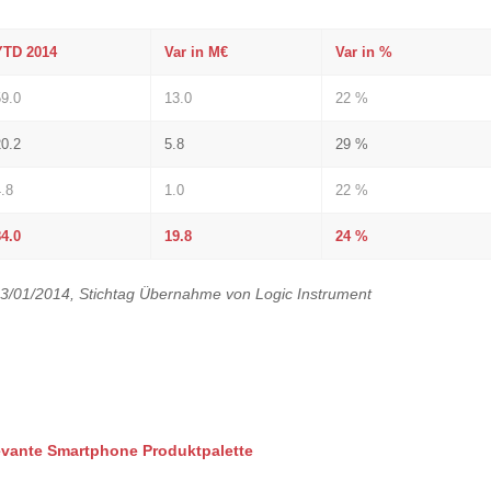
YTD 2014
Var in M€
Var in %
59.0
13.0
22 %
20.2
5.8
29 %
4.8
1.0
22 %
84.0
19.8
24 %
 23/01/2014, Stichtag Übernahme von Logic Instrument
evante Smartphone Produktpalette