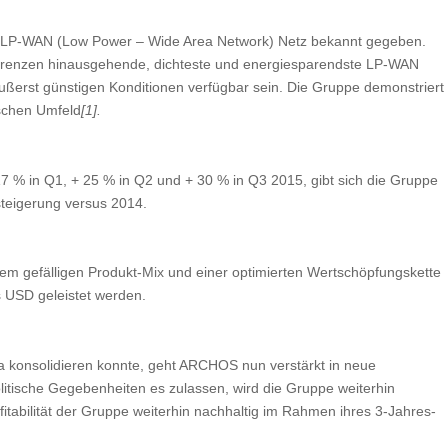
LP-WAN (Low Power – Wide Area Network) Netz bekannt gegeben.
sgrenzen hinausgehende, dichteste und energiesparendste LP-WAN
ußerst günstigen Konditionen verfügbar sein. Die Gruppe demonstriert
ischen Umfeld
[1].
 % in Q1, + 25 % in Q2 und + 30 % in Q3 2015, gibt sich die Gruppe
steigerung versus 2014.
em gefälligen Produkt-Mix und einer optimierten Wertschöpfungskette
s USD geleistet werden.
 konsolidieren konnte, geht ARCHOS nun verstärkt in neue
itische Gegebenheiten es zulassen, wird die Gruppe weiterhin
itabilität der Gruppe weiterhin nachhaltig im Rahmen ihres 3-Jahres-