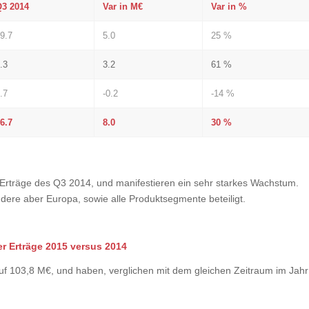
Q3 2014
Var in M€
Var in %
9.7
5.0
25 %
.3
3.2
61 %
.7
-0.2
-14 %
6.7
8.0
30 %
 Erträge des Q3 2014, und manifestieren ein sehr starkes Wachstum.
dere aber Europa, sowie alle Produktsegmente beteiligt.
er Erträge 2015 versus 2014
uf 103,8 M€, und haben, verglichen mit dem gleichen Zeitraum im Jahr