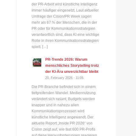
r
der PR-Arbeit wird künstliche Intelligenz
immer häufiger eingesetzt. Laut aktueller
Umfrage der Cision/PR Week sagen
mehr als 67 % der Menschen, die in der
PR oder für Kommunikationsstrategien
verantwortlich sind, dass KI eine wichtige
Rolle in ihren Kommunikationsstrategien
spielt. […]
PR-Trends 2026: Warum
menschliches Storytelling trotz
der KI-Ära unverzichtbar bleibt
20. February 2026 - 11:05
Die PR-Branche befindet sich in einem
tiefgreifenden Wandel. Mediennutzung
verändert sich rasant, Budgets werden
knapper und in nahezu allen
Kommunikationsprozessen wird
künstliche Intelligenz angewandt. Der
aktuelle Report „Inside PR 2026“ von
Cision zeigt auf, wie fast 600 PR-Profis
auf diese Herausforderungen reagieren.