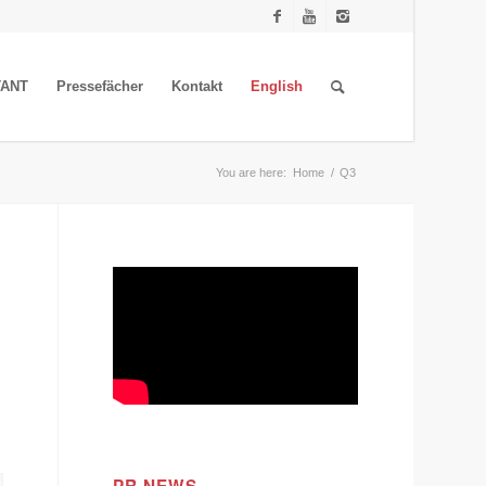
TANT
Pressefächer
Kontakt
English
You are here:
Home
/
Q3