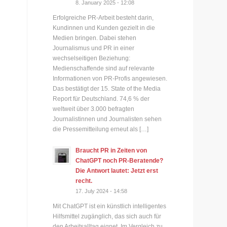
8. January 2025 - 12:08
Erfolgreiche PR-Arbeit besteht darin,
Kundinnen und Kunden gezielt in die
Medien bringen. Dabei stehen
Journalismus und PR in einer
wechselseitigen Beziehung:
Medienschaffende sind auf relevante
Informationen von PR-Profis angewiesen.
Das bestätigt der 15. State of the Media
Report für Deutschland. 74,6 % der
weltweit über 3.000 befragten
Journalistinnen und Journalisten sehen
die Pressemitteilung erneut als […]
Braucht PR in Zeiten von
ChatGPT noch PR-Beratende?
Die Antwort lautet: Jetzt erst
recht.
17. July 2024 - 14:58
Mit ChatGPT ist ein künstlich intelligentes
Hilfsmittel zugänglich, das sich auch für
den Arbeitsalltag eignet. Im Vergleich zu