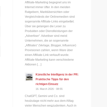
Affiliate-Marketing begegnet uns im
Internet immer öfter. In den meisten
Ratgebern, Marktübersichten oder
Vergleichstests der Onlinemedien sind
sogenannte Affiliate-Links eingebettet.
Über sie gelangen die Leser zu
Produkten oder Dienstleistungen der
„Advertiser“. Advetiser sind meist
Unternehmen, die an sogenannte
„Affiliates“ (Verlage, Blogger, Influencer)
Provisionen zahlen, wenn Ware über
einen Affiliate-Link verkauft wurde.
Affiliate-Marketing kann verschiedene
Aktionen […]
Künstliche Intelligenz in der PR:
Praktische Tipps für den
richtigen Einsatz
16. March 2026 - 08:55
ChatGPT, Gemini und Co. sind
heutzutage nicht mehr aus dem Alltag
vieler Menschen wegzudenken. Auch in