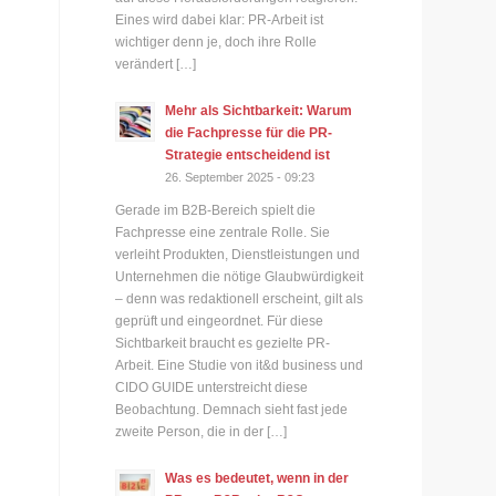
Eines wird dabei klar: PR-Arbeit ist
wichtiger denn je, doch ihre Rolle
verändert […]
Mehr als Sichtbarkeit: Warum
die Fachpresse für die PR-
Strategie entscheidend ist
26. September 2025 - 09:23
Gerade im B2B-Bereich spielt die
Fachpresse eine zentrale Rolle. Sie
verleiht Produkten, Dienstleistungen und
Unternehmen die nötige Glaubwürdigkeit
– denn was redaktionell erscheint, gilt als
geprüft und eingeordnet. Für diese
Sichtbarkeit braucht es gezielte PR-
Arbeit. Eine Studie von it&d business und
CIDO GUIDE unterstreicht diese
Beobachtung. Demnach sieht fast jede
zweite Person, die in der […]
Was es bedeutet, wenn in der