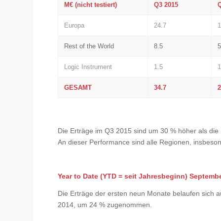
M€ (nicht testiert)
Q3 2015
Europa
24.7
1
Rest of the World
8.5
5
Logic Instrument
1.5
1
GESAMT
34.7
2
Die Erträge im Q3 2015 sind um 30 % höher als die
An dieser Performance sind alle Regionen, insbeson
Year to Date (YTD = seit Jahresbeginn) Septemb
Die Erträge der ersten neun Monate belaufen sich a
2014, um 24 % zugenommen.