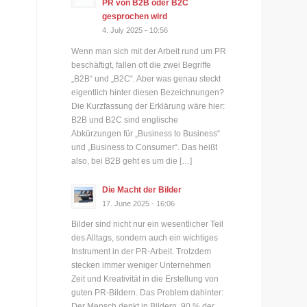
PR von B2B oder B2C
gesprochen wird
4. July 2025 - 10:56
Wenn man sich mit der Arbeit rund um PR
beschäftigt, fallen oft die zwei Begriffe
„B2B“ und „B2C“. Aber was genau steckt
eigentlich hinter diesen Bezeichnungen?
Die Kurzfassung der Erklärung wäre hier:
B2B und B2C sind englische
Abkürzungen für „Business to Business“
und „Business to Consumer“. Das heißt
also, bei B2B geht es um die […]
Die Macht der Bilder
17. June 2025 - 16:06
Bilder sind nicht nur ein wesentlicher Teil
des Alltags, sondern auch ein wichtiges
Instrument in der PR-Arbeit. Trotzdem
stecken immer weniger Unternehmen
Zeit und Kreativität in die Erstellung von
guten PR-Bildern. Das Problem dahinter:
Der Mensch denkt in Bildern. 90 % der