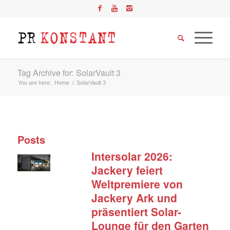
Tag Archive for: SolarVault 3
You are here:
Home
/
SolarVault 3
Posts
Intersolar 2026:
Jackery feiert
Weltpremiere von
Jackery Ark und
präsentiert Solar-
Lounge für den Garten