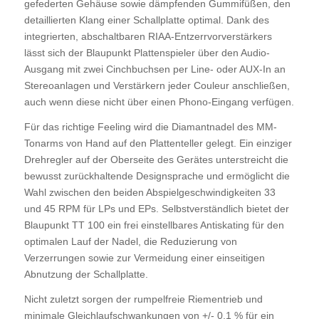
gefederten Gehäuse sowie dämpfenden Gummifüßen, den
detaillierten Klang einer Schallplatte optimal. Dank des
integrierten, abschaltbaren RIAA-Entzerrvorverstärkers
lässt sich der Blaupunkt Plattenspieler über den Audio-
Ausgang mit zwei Cinchbuchsen per Line- oder AUX-In an
Stereoanlagen und Verstärkern jeder Couleur anschließen,
auch wenn diese nicht über einen Phono-Eingang verfügen.
Für das richtige Feeling wird die Diamantnadel des MM-
Tonarms von Hand auf den Plattenteller gelegt. Ein einziger
Drehregler auf der Oberseite des Gerätes unterstreicht die
bewusst zurückhaltende Designsprache und ermöglicht die
Wahl zwischen den beiden Abspielgeschwindigkeiten 33
und 45 RPM für LPs und EPs. Selbstverständlich bietet der
Blaupunkt TT 100 ein frei einstellbares Antiskating für den
optimalen Lauf der Nadel, die Reduzierung von
Verzerrungen sowie zur Vermeidung einer einseitigen
Abnutzung der Schallplatte.
Nicht zuletzt sorgen der rumpelfreie Riementrieb und
minimale Gleichlaufschwankungen von +/- 0,1 % für ein