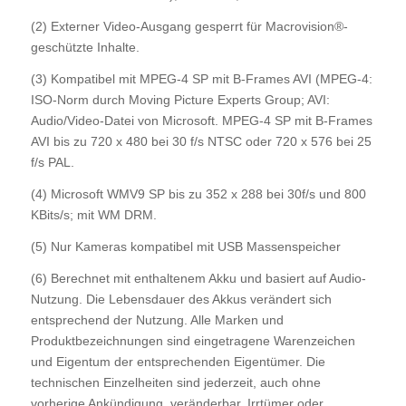
(2) Externer Video-Ausgang gesperrt für Macrovision®-
geschützte Inhalte.
(3) Kompatibel mit MPEG-4 SP mit B-Frames AVI (MPEG-4:
ISO-Norm durch Moving Picture Experts Group; AVI:
Audio/Video-Datei von Microsoft. MPEG-4 SP mit B-Frames
AVI bis zu 720 x 480 bei 30 f/s NTSC oder 720 x 576 bei 25
f/s PAL.
(4) Microsoft WMV9 SP bis zu 352 x 288 bei 30f/s und 800
KBits/s; mit WM DRM.
(5) Nur Kameras kompatibel mit USB Massenspeicher
(6) Berechnet mit enthaltenem Akku und basiert auf Audio-
Nutzung. Die Lebensdauer des Akkus verändert sich
entsprechend der Nutzung. Alle Marken und
Produktbezeichnungen sind eingetragene Warenzeichen
und Eigentum der entsprechenden Eigentümer. Die
technischen Einzelheiten sind jederzeit, auch ohne
vorherige Ankündigung, veränderbar. Irrtümer oder