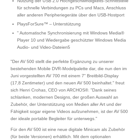
Nutzung der USB 2.0 Hochgeschwindigkeits-Schnittstelle
für schnelle Verbindungen zu PCs und Macs, Anschluss
aller anderen Peripheriegeräte über den USB-Hostport
PlaysForSure™ – Unterstützung
" Automatische Synchronisierung mit Windows Media®
Player 10 und Wiedergabe geschützter Windows Media
Audio- und Video-Dateien5
"Der AV 500 stellt die perfekte Ergänzung zu unserer
bestehenden Mobile DVR-Modelpalette dar, die nun den im
Juni vorgestellten AV 700 mit einem 7" Breitbild-Display
(17,8 Zentimeter) und den neuen AV 500 beinhaltet." freut
sich Henri Crohas, CEO von ARCHOS®. "Dank seines
schlanken, modernen Designs, der großen Auswahl an
Zubehör, der Unterstützung von Medien aller Art und der
Fähigkeit sogar eigene Videos aufzunehmen, ist der AV 500
der ideale portable Begleiter für unterwegs."
Für den AV 500 ist eine neue digitale Minicam als Zubehör
(für beide Versionen) erhältlich. Mit dem optionalen