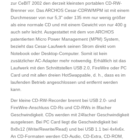
zur CeBIT 2002 den derzeit kleinsten portablen CD-RW-
Brenner vor. Das ARCHOS Cesar-CDRW/MPM ist mit einem
Durchmesser von nur 5,3" oder 135 mm nur wenig größer
als eine normale CD und mit einem Gewicht von nur 400 g
auch sehr leicht. Ausgestattet mit dem von ARCHOS
patentierten Micro Power Management (MPM) System,
bezieht das Cesar-Laufwerk seinen Strom direkt vom
Notebook oder Desktop-Computer. Somit ist kein
zusätzlicher AC-Adapter mehr notwendig. Erhältlich ist das
Laufwerk mit den Schnittstellen USB 2.0, FireWire oder PC
Card und mit allen dreien HotSwappable, d. h., dass es im
laufenden Betrieb angeschlossen und entfernt werden
kann.
Der kleine CD-RW-Recorder brennt bei USB 2.0- und
FireWire-Anschluss CD-Rs und CD-RWs in 8facher
Geschwindigkeit. CDs werden mit 24facher Geschwindigkeit
ausgelesen. Bei PC Card liegt die Geschwindigkeit bei
8x8x12 (Write/Rewrite/Read) und bei USB 1.1 bei 4x4x6x.
An CD-Formaten werden CD-Audio, CD-Extra, CD-ROM,