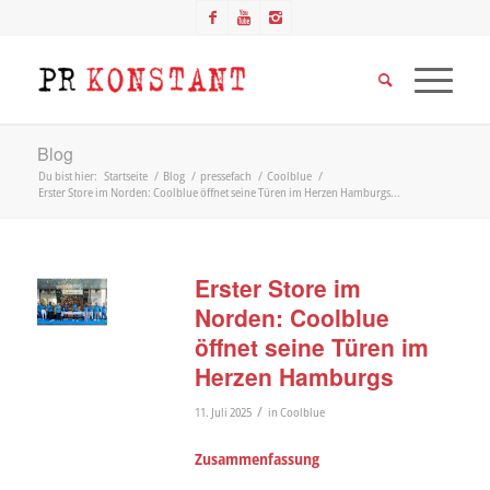
Blog
Du bist hier:
Startseite
/
Blog
/
pressefach
/
Coolblue
/
Erster Store im Norden: Coolblue öffnet seine Türen im Herzen Hamburgs...
Erster Store im
Norden: Coolblue
öffnet seine Türen im
Herzen Hamburgs
/
11. Juli 2025
in
Coolblue
Zusammenfassung