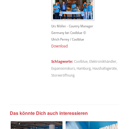
Urs Möller - Country Manager
Germany bei Coolblue ©
Ulrich Perrey / Coolblue
Download
Schlagworte:
Coolblue
,
Elektronikhändler
,
Expansionskurs
,
Hamburg
,
Haushaltsgeräte
,
Storeeröffnung
Das könnte Dich auch interessieren