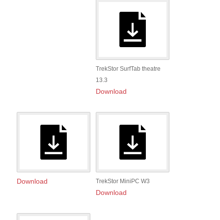
TrekStor SurfTab theatre
13.3
Download
Download
TrekStor MiniPC W3
Download