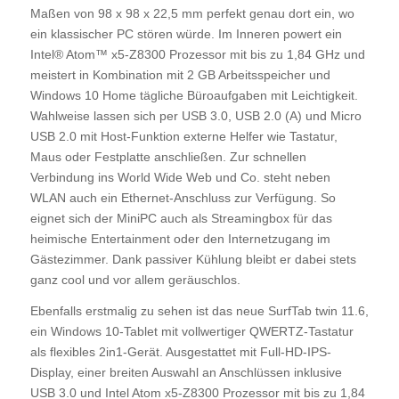
Maßen von 98 x 98 x 22,5 mm perfekt genau dort ein, wo
ein klassischer PC stören würde. Im Inneren powert ein
Intel® Atom™ x5-Z8300 Prozessor mit bis zu 1,84 GHz und
meistert in Kombination mit 2 GB Arbeitsspeicher und
Windows 10 Home tägliche Büroaufgaben mit Leichtigkeit.
Wahlweise lassen sich per USB 3.0, USB 2.0 (A) und Micro
USB 2.0 mit Host-Funktion externe Helfer wie Tastatur,
Maus oder Festplatte anschließen. Zur schnellen
Verbindung ins World Wide Web und Co. steht neben
WLAN auch ein Ethernet-Anschluss zur Verfügung. So
eignet sich der MiniPC auch als Streamingbox für das
heimische Entertainment oder den Internetzugang im
Gästezimmer. Dank passiver Kühlung bleibt er dabei stets
ganz cool und vor allem geräuschlos.
Ebenfalls erstmalig zu sehen ist das neue SurfTab twin 11.6,
ein Windows 10-Tablet mit vollwertiger QWERTZ-Tastatur
als flexibles 2in1-Gerät. Ausgestattet mit Full-HD-IPS-
Display, einer breiten Auswahl an Anschlüssen inklusive
USB 3.0 und Intel Atom x5-Z8300 Prozessor mit bis zu 1,84