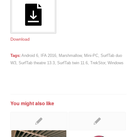
Download
Tags:
Android 6
,
IFA 2016
,
Marshmallow
,
Mini-PC
,
SurfTab duo
W3
,
SurfTab theatre 13.3
,
SurfTab twin 11.6
,
TrekStor
,
Windows
You might also like