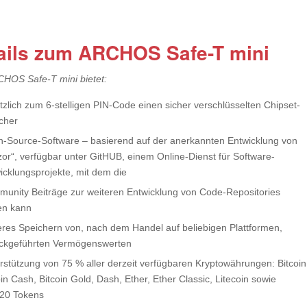
ails zum ARCHOS Safe-T mini
HOS Safe-T mini bietet:
tzlich zum 6-stelligen PIN-Code einen sicher verschlüsselten Chipset-
cher
-Source-Software – basierend auf der anerkannten Entwicklung von
zor“, verfügbar unter GitHUB, einem Online-Dienst für Software-
icklungsprojekte, mit dem die
unity Beiträge zur weiteren Entwicklung von Code-Repositories
ten kann
eres Speichern von, nach dem Handel auf beliebigen Plattformen,
ckgeführten Vermögenswerten
rstützung von 75 % aller derzeit verfügbaren Kryptowährungen: Bitcoin
oin Cash, Bitcoin Gold, Dash, Ether, Ether Classic, Litecoin sowie
20 Tokens