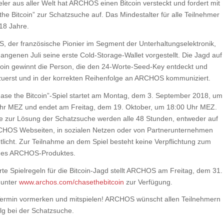
ler aus aller Welt hat ARCHOS einen Bitcoin versteckt und fordert mit
he Bitcoin” zur Schatzsuche auf. Das Mindestalter für alle Teilnehmer
 18 Jahre.
 der französische Pionier im Segment der Unterhaltungselektronik,
angenen Juli seine erste Cold-Storage-Wallet vorgestellt. Die Jagd auf
coin gewinnt die Person, die den 24-Worte-Seed-Key entdeckt und
zuerst und in der korrekten Reihenfolge an ARCHOS kommuniziert.
ase the Bitcoin”-Spiel startet am Montag, dem 3. September 2018, um
hr MEZ und endet am Freitag, dem 19. Oktober, um 18:00 Uhr MEZ.
e zur Lösung der Schatzsuche werden alle 48 Stunden, entweder auf
HOS Webseiten, in sozialen Netzen oder von Partnerunternehmen
tlicht. Zur Teilnahme an dem Spiel besteht keine Verpflichtung zum
nes ARCHOS-Produktes.
erte Spielregeln für die Bitcoin-Jagd stellt ARCHOS am Freitag, dem 31.
 unter
www.archos.com/chasethebitcoin
zur Verfügung.
Termin vormerken und mitspielen! ARCHOS wünscht allen Teilnehmern
olg bei der Schatzsuche.