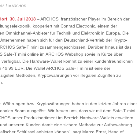
/
018
in
ARCHOS
orf, 30. Juli 2018
– ARCHOS, französischer Player im Bereich der
tungselektronik, kooperiert mit Conrad Electronic, einem der
en Omnichannel-Anbieter für Technik und Elektronik in Europa. Die
Unternehmen haben sich für den Deutschland-Vertrieb der Krypto-
ARCHOS Safe-T mini zusammengeschlossen. Darüber hinaus ist das
Safe-T mini online im ARCHOS Webshop sowie in Kürze über
verfügbar. Die Hardware-Wallet kommt zu einer kundenfreundlichen
 49,99 EUR. Die Wallet ARCHOS Safe-T mini ist eine der
ssigsten Methoden, Kryptowährungen vor illegalen Zugriffen zu
n.
lle Währungen bzw. Kryptowährungen haben in den letzten Jahren eine
tionalen Boom ausgelöst. Wir freuen uns, dass wir mit dem Safe-T mini
HOS unser Produktsortiment im Bereich Hardware-Wallets erweitern
und unseren Kunden damit eine sichere Methode zur Aufbewahrung
rafischer Schlüssel anbieten können“, sagt Marco Ernst, Head of