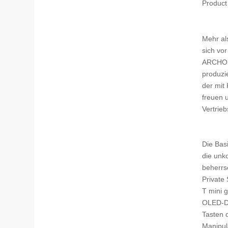
Product
Mehr al
sich vo
ARCHOS,
produzi
der mit
freuen 
Vertrie
Die Bas
die unk
beherrs
Private
T mini 
OLED-Di
Tasten 
Manipul