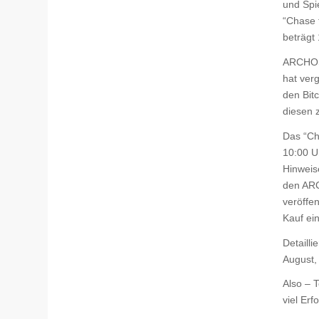
und Spie
“Chase t
beträgt
ARCHOS,
hat verg
den Bit
diesen 
Das “Ch
10:00 U
Hinweis
den ARC
veröffen
Kauf ei
Detailli
August,
Also – 
viel Erf