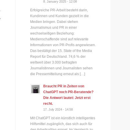
8. January 2025 - 12:08
Erfolgreiche PR-Arbeit besteht darin,
T
Kundinnen und Kunden gezielt in die
r
Medien bringen. Dabei stehen
Journalismus und PR in einer
wechselseitigen Beziehung:
Medienschaffende sind auf relevante
Informationen von PR-Profis angewiesen.
Das bestätigt der 15. State of the Media
Report für Deutschland. 74,6 % der
weltweit über 3.000 befragten
Journalistinnen und Journalisten sehen
die Pressemitteilung erneut als […]
Braucht PR in Zeiten von
ChatGPT noch PR-Beratende?
Die Antwort lautet: Jetzt erst
recht.
17. July 2024 - 14:58
Mit ChatGPT ist ein künstlich intelligentes
Hilfsmittel zugänglich, das sich auch für
den Arbeitsalltag eignet. Im Vergleich zu