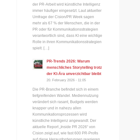
der PR-Arbeit wird künstliche Intelligenz
immer häufiger eingesetzt. Laut aktueller
Umfrage der Cision/PR Week sagen
mehr als 67 % der Menschen, die in der
PR oder für Kommunikationsstrategien
verantwortlich sind, dass KI eine wichtige
Rolle in ihren Kommunikationsstrategien
spielt. […]
PR-Trends 2026: Warum
menschliches Storytelling trotz
der KI-Ära unverzichtbar bleibt
20. February 2026 - 11:05
Die PR-Branche befindet sich in einem
tiefgreifenden Wandel. Mediennutzung
verändert sich rasant, Budgets werden
knapper und in nahezu allen
Kommunikationsprozessen wird
künstliche Intelligenz angewandt. Der
aktuelle Report „Inside PR 2026“ von
Cision zeigt auf, wie fast 600 PR-Profis
auf diese Herausforderungen reagieren.