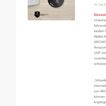
19. July 2
Düsseld
Unterhal
führend
beiden 
Wallet 
ARCHOS 
Amazon 
UVP von
zuverlä
schütze
„Virtue
interna
von ARC
können 
kryptog