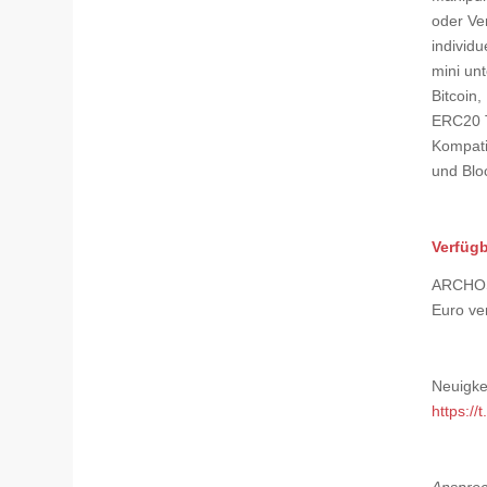
oder Ve
individ
mini un
Bitcoin,
ERC20 T
Kompati
und Blo
Verfügb
ARCHOS 
Euro ve
Neuigke
https://
Ansprec