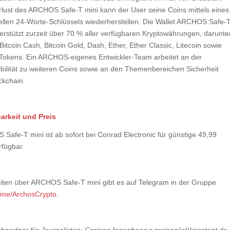
rlust des ARCHOS Safe-T mini kann der User seine Coins mittels eines
uellen 24-Worte-Schlüssels wiederherstellen. Die Wallet ARCHOS Safe-
terstützt zurzeit über 70 % aller verfügbaren Kryptowährungen, darunte
 Bitcoin Cash, Bitcoin Gold, Dash, Ether, Ether Classic, Litecoin sowie
okens. Ein ARCHOS-eigenes Entwickler-Team arbeitet an der
bilität zu weiteren Coins sowie an den Themenbereichen Sicherheit
ckchain.
arkeit und Preis
Safe-T mini ist ab sofort bei Conrad Electronic für günstige 49,99
rfügbar.
iten über ARCHOS Safe-T mini gibt es auf Telegram in der Gruppe
t.me/ArchosCrypto.
hpartner für Journalisten: Corinna Ingenhaag • corinna(at)konstant.de