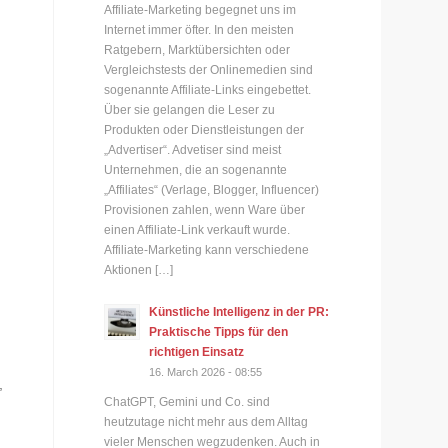
Affiliate-Marketing begegnet uns im
Internet immer öfter. In den meisten
Ratgebern, Marktübersichten oder
Vergleichstests der Onlinemedien sind
sogenannte Affiliate-Links eingebettet.
Über sie gelangen die Leser zu
Produkten oder Dienstleistungen der
„Advertiser“. Advetiser sind meist
Unternehmen, die an sogenannte
„Affiliates“ (Verlage, Blogger, Influencer)
Provisionen zahlen, wenn Ware über
einen Affiliate-Link verkauft wurde.
Affiliate-Marketing kann verschiedene
Aktionen […]
Künstliche Intelligenz in der PR:
Praktische Tipps für den
richtigen Einsatz
16. March 2026 - 08:55
,
ChatGPT, Gemini und Co. sind
heutzutage nicht mehr aus dem Alltag
vieler Menschen wegzudenken. Auch in