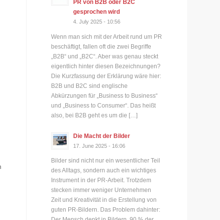
PR von B2B oder B2C
gesprochen wird
4. July 2025 - 10:56
Wenn man sich mit der Arbeit rund um PR
beschäftigt, fallen oft die zwei Begriffe
„B2B“ und „B2C“. Aber was genau steckt
eigentlich hinter diesen Bezeichnungen?
Die Kurzfassung der Erklärung wäre hier:
B2B und B2C sind englische
Abkürzungen für „Business to Business“
und „Business to Consumer“. Das heißt
also, bei B2B geht es um die […]
Die Macht der Bilder
17. June 2025 - 16:06
Bilder sind nicht nur ein wesentlicher Teil
n
des Alltags, sondern auch ein wichtiges
Instrument in der PR-Arbeit. Trotzdem
stecken immer weniger Unternehmen
Zeit und Kreativität in die Erstellung von
guten PR-Bildern. Das Problem dahinter:
Der Mensch denkt in Bildern. 90 % der