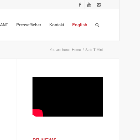
TANT
Pressefächer
Kontakt
English
You are here:
Home
/
Safe-T Mini