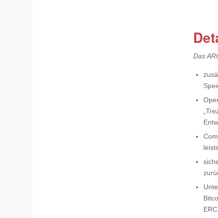
Det
Das ARC
zusä
Spei
Open
„Tre
Entw
Comm
leis
sich
zurü
Unte
Bitc
ERC