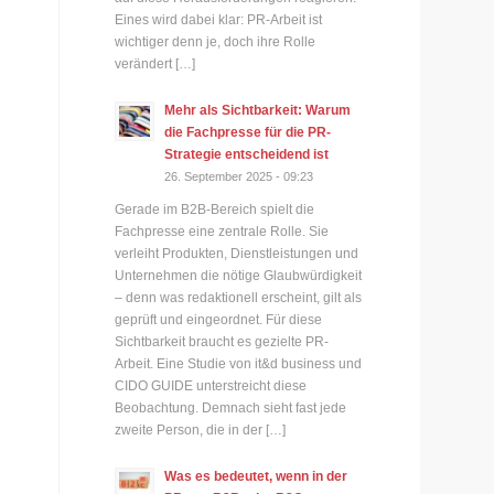
Eines wird dabei klar: PR-Arbeit ist
wichtiger denn je, doch ihre Rolle
verändert […]
Mehr als Sichtbarkeit: Warum
die Fachpresse für die PR-
Strategie entscheidend ist
26. September 2025 - 09:23
Gerade im B2B-Bereich spielt die
Fachpresse eine zentrale Rolle. Sie
verleiht Produkten, Dienstleistungen und
Unternehmen die nötige Glaubwürdigkeit
– denn was redaktionell erscheint, gilt als
geprüft und eingeordnet. Für diese
Sichtbarkeit braucht es gezielte PR-
Arbeit. Eine Studie von it&d business und
CIDO GUIDE unterstreicht diese
Beobachtung. Demnach sieht fast jede
zweite Person, die in der […]
Was es bedeutet, wenn in der