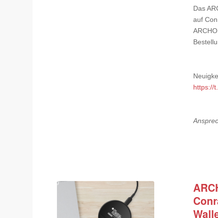
Das ARC
auf Con
ARCHOS 
Bestell
Neuigke
https:/
Ansprec
ARCH
Conra
Wall