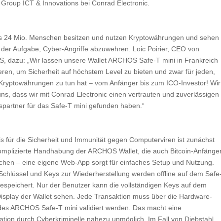
 Group ICT & Innovations bei Conrad Electronic.
s 24 Mio. Menschen besitzen und nutzen Kryptowährungen und sehen
r der Aufgabe, Cyber-Angriffe abzuwehren. Loic Poirier, CEO von
 dazu: „Wir lassen unsere Wallet ARCHOS Safe-T mini in Frankreich
eren, um Sicherheit auf höchstem Level zu bieten und zwar für jeden,
 Kryptowährungen zu tun hat – vom Anfänger bis zum ICO-Investor! Wir
uns, dass wir mit Conrad Electronic einen vertrauten und zuverlässigen
bspartner für das Safe-T mini gefunden haben.“
is für die Sicherheit und Immunität gegen Computerviren ist zunächst
omplizierte Handhabung der ARCHOS Wallet, die auch Bitcoin-Anfänge
chen – eine eigene Web-App sorgt für einfaches Setup und Nutzung.
 Schlüssel und Keys zur Wiederherstellung werden offline auf dem Safe
gespeichert. Nur der Benutzer kann die vollständigen Keys auf dem
splay der Wallet sehen. Jede Transaktion muss über die Hardware-
des ARCHOS Safe-T mini validiert werden. Das macht eine
ation durch Cyberkriminelle nahezu unmöglich. Im Fall von Diebstahl