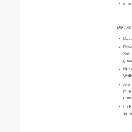
eine
Die fün
Das 
Priv
Safe
gesc
Nur 
Wall
Alle
mini
unmö
Im F
sein