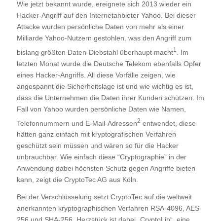
Wie jetzt bekannt wurde, ereignete sich 2013 wieder ein
Hacker-Angriff auf den Internetanbieter Yahoo. Bei dieser
Attacke wurden persönliche Daten von mehr als einer
Milliarde Yahoo-Nutzern gestohlen, was den Angriff zum
1
bislang größten Daten-Diebstahl überhaupt macht
. Im
letzten Monat wurde die Deutsche Telekom ebenfalls Opfer
eines Hacker-Angriffs. All diese Vorfälle zeigen, wie
angespannt die Sicherheitslage ist und wie wichtig es ist,
dass die Unternehmen die Daten ihrer Kunden schützen. Im
Fall von Yahoo wurden persönliche Daten wie Namen,
2
Telefonnummern und E-Mail-Adressen
entwendet, diese
hätten ganz einfach mit kryptografischen Verfahren
geschützt sein müssen und wären so für die Hacker
unbrauchbar. Wie einfach diese “Cryptographie” in der
Anwendung dabei höchsten Schutz gegen Angriffe bieten
kann, zeigt die CryptoTec AG aus Köln.
Bei der Verschlüsselung setzt CryptoTec auf die weltweit
anerkannten kryptographischen Verfahren RSA-4096, AES-
256 und SHA-256. Herzstück ist dabei „CryptoLib“, eine