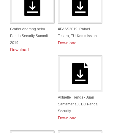
Großer Andrang beim
#PASS2019: Rafael
Panda Security Summit
Tesoro, EU-Kommission
Download
2019
Download
Aktuelle Trends - Juan
Santamaria, CEO Panda
Security
Download