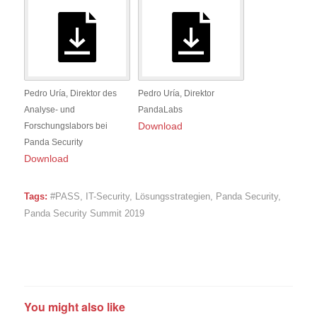
Pedro Uría, Direktor des
Pedro Uría, Direktor
Analyse- und
PandaLabs
Download
Forschungslabors bei
Panda Security
Download
Tags:
#PASS
,
IT-Security
,
Lösungsstrategien
,
Panda Security
,
Panda Security Summit 2019
You might also like