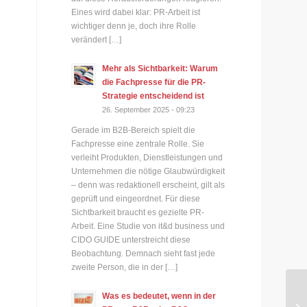
Eines wird dabei klar: PR-Arbeit ist
wichtiger denn je, doch ihre Rolle
verändert […]
Mehr als Sichtbarkeit: Warum
die Fachpresse für die PR-
Strategie entscheidend ist
26. September 2025 - 09:23
Gerade im B2B-Bereich spielt die
Fachpresse eine zentrale Rolle. Sie
verleiht Produkten, Dienstleistungen und
Unternehmen die nötige Glaubwürdigkeit
– denn was redaktionell erscheint, gilt als
geprüft und eingeordnet. Für diese
Sichtbarkeit braucht es gezielte PR-
Arbeit. Eine Studie von it&d business und
CIDO GUIDE unterstreicht diese
Beobachtung. Demnach sieht fast jede
zweite Person, die in der […]
Do
Was es bedeutet, wenn in der
US