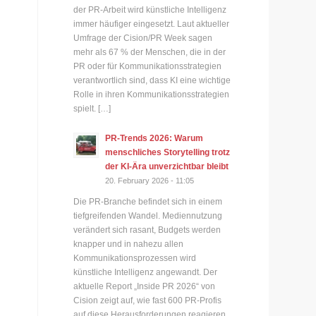
der PR-Arbeit wird künstliche Intelligenz
immer häufiger eingesetzt. Laut aktueller
Umfrage der Cision/PR Week sagen
mehr als 67 % der Menschen, die in der
PR oder für Kommunikationsstrategien
verantwortlich sind, dass KI eine wichtige
Rolle in ihren Kommunikationsstrategien
spielt. […]
PR-Trends 2026: Warum
menschliches Storytelling trotz
der KI-Ära unverzichtbar bleibt
20. February 2026 - 11:05
Die PR-Branche befindet sich in einem
tiefgreifenden Wandel. Mediennutzung
verändert sich rasant, Budgets werden
knapper und in nahezu allen
Kommunikationsprozessen wird
künstliche Intelligenz angewandt. Der
aktuelle Report „Inside PR 2026“ von
Cision zeigt auf, wie fast 600 PR-Profis
auf diese Herausforderungen reagieren.