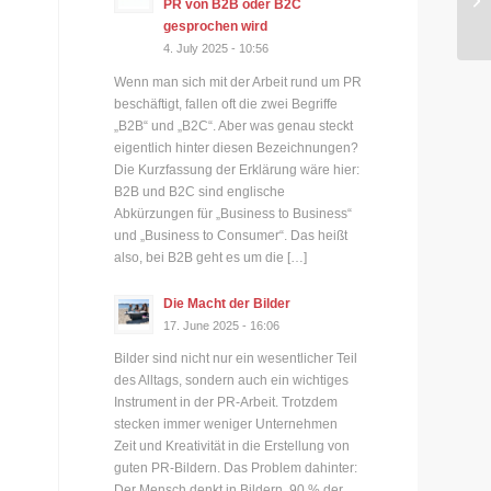
PR von B2B oder B2C
US
gesprochen wird
4. July 2025 - 10:56
Wenn man sich mit der Arbeit rund um PR
beschäftigt, fallen oft die zwei Begriffe
„B2B“ und „B2C“. Aber was genau steckt
eigentlich hinter diesen Bezeichnungen?
Die Kurzfassung der Erklärung wäre hier:
B2B und B2C sind englische
Abkürzungen für „Business to Business“
und „Business to Consumer“. Das heißt
also, bei B2B geht es um die […]
Die Macht der Bilder
17. June 2025 - 16:06
Bilder sind nicht nur ein wesentlicher Teil
des Alltags, sondern auch ein wichtiges
Instrument in der PR-Arbeit. Trotzdem
stecken immer weniger Unternehmen
Zeit und Kreativität in die Erstellung von
guten PR-Bildern. Das Problem dahinter:
Der Mensch denkt in Bildern. 90 % der