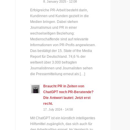
8. January 2025 - 12:08
Erfolgreiche PR-Arbeit besteht darin,
Kundinnen und Kunden gezielt in die
Medien bringen. Dabei stehen
Journalismus und PR in einer
wechselseitigen Beziehung:
Medienschaffende sind auf relevante
Informationen von PR-Profis angewiesen.
Das bestätigt der 15. State of the Media
Report für Deutschland. 74,6 % der
weltweit über 3.000 befragten
Journalistinnen und Journalisten sehen
die Pressemitteilung erneut als […]
Braucht PR in Zeiten von
ChatGPT noch PR-Beratende?
Die Antwort lautet: Jetzt erst
recht.
17. July 2024 - 14:58
Mit ChatGPT ist ein künstlich intelligentes
Hilfsmittel zugänglich, das sich auch für
den Arbeitsalltag eignet. Im Vergleich zu