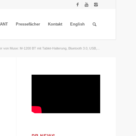
TANT
Pressefächer
Kontakt
English
r von Muse: M-1200 BT mit Tablet-Halterung, Bluetooth 3.0, USB,...