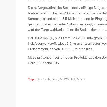
Die außergewöhnliche Box bietet vielfältige Möglic
Radio-Tuner mit bis zu 20 speicherbaren Sendeplä
Kartenleser und einen 3,5 Millimeter Line-In Einga
geboten. Ein eingebauter Subwoofer sorgt, zusamme
wird der Turm wahlweise über die Bedienelemente a
Der 1003 mm (H) x 200 mm (W) x 260 mm große Tu
Holzfaserwerkstoff, wiegt 5,5 kg und ist ab sofort v
Preisempfehlung von 99,00 Euro erhältlich.
Muse präsentiert seine neuen Produkte aus den Bere
Halle 3.2, Stand 105.
Tags:
Bluetooth
,
iPad
,
M-1200 BT
,
Muse