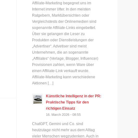
Affiliate-Marketing begegnet uns im
Internet immer öfter. In den meisten
Ratgebern, Marktübersichten oder
Vergleichstests der Onlinemedien sind
sogenannte Affiliate-Links eingebettet.
Über sie gelangen die Leser zu
Produkten oder Dienstleistungen der
„Advertiser“. Advetiser sind meist
Unternehmen, die an sogenannte
„Affiliates“ (Verlage, Blogger, Influencer)
Provisionen zahlen, wenn Ware über
einen Affiliate-Link verkauft wurde.
Affiliate-Marketing kann verschiedene
Aktionen […]
Künstliche Intelligenz in der PR:
Praktische Tipps für den
richtigen Einsatz
16. March 2026 - 08:55
ChatGPT, Gemini und Co. sind
heutzutage nicht mehr aus dem Alltag
vieler Menschen wegzudenken. Auch in