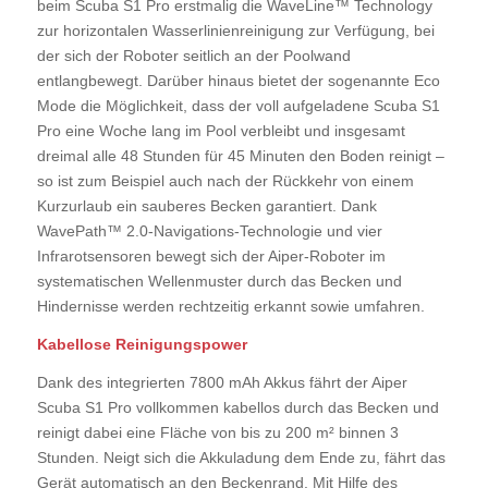
beim Scuba S1 Pro erstmalig die WaveLine™ Technology
zur horizontalen Wasserlinienreinigung zur Verfügung, bei
der sich der Roboter seitlich an der Poolwand
entlangbewegt. Darüber hinaus bietet der sogenannte Eco
Mode die Möglichkeit, dass der voll aufgeladene Scuba S1
Pro eine Woche lang im Pool verbleibt und insgesamt
dreimal alle 48 Stunden für 45 Minuten den Boden reinigt –
so ist zum Beispiel auch nach der Rückkehr von einem
Kurzurlaub ein sauberes Becken garantiert. Dank
WavePath™ 2.0-Navigations-Technologie und vier
Infrarotsensoren bewegt sich der Aiper-Roboter im
systematischen Wellenmuster durch das Becken und
Hindernisse werden rechtzeitig erkannt sowie umfahren.
Kabellose Reinigungspower
Dank des integrierten 7800 mAh Akkus fährt der Aiper
Scuba S1 Pro vollkommen kabellos durch das Becken und
reinigt dabei eine Fläche von bis zu 200 m² binnen 3
Stunden. Neigt sich die Akkuladung dem Ende zu, fährt das
Gerät automatisch an den Beckenrand. Mit Hilfe des