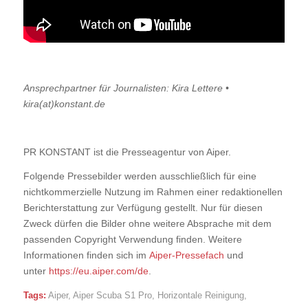
Ansprechpartner für Journalisten: Kira Lettere •
kira(at)konstant.de
PR KONSTANT ist die Presseagentur von Aiper.
Folgende Pressebilder werden ausschließlich für eine
nichtkommerzielle Nutzung im Rahmen einer redaktionellen
Berichterstattung zur Verfügung gestellt. Nur für diesen
Zweck dürfen die Bilder ohne weitere Absprache mit dem
passenden Copyright Verwendung finden. Weitere
Informationen finden sich im
Aiper-Pressefach
und
unter
https://eu.aiper.com/de
.
Tags:
Aiper
,
Aiper Scuba S1 Pro
,
Horizontale Reinigung
,