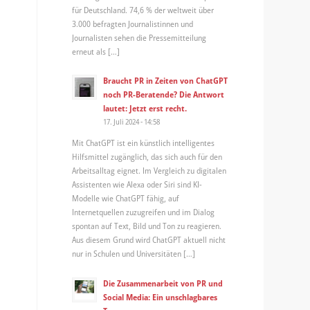
für Deutschland. 74,6 % der weltweit über
3.000 befragten Journalistinnen und
Journalisten sehen die Pressemitteilung
erneut als […]
Braucht PR in Zeiten von ChatGPT
noch PR-Beratende? Die Antwort
lautet: Jetzt erst recht.
17. Juli 2024 - 14:58
Mit ChatGPT ist ein künstlich intelligentes
Hilfsmittel zugänglich, das sich auch für den
Arbeitsalltag eignet. Im Vergleich zu digitalen
Assistenten wie Alexa oder Siri sind KI-
Modelle wie ChatGPT fähig, auf
Internetquellen zuzugreifen und im Dialog
spontan auf Text, Bild und Ton zu reagieren.
Aus diesem Grund wird ChatGPT aktuell nicht
nur in Schulen und Universitäten […]
Die Zusammenarbeit von PR und
Social Media: Ein unschlagbares