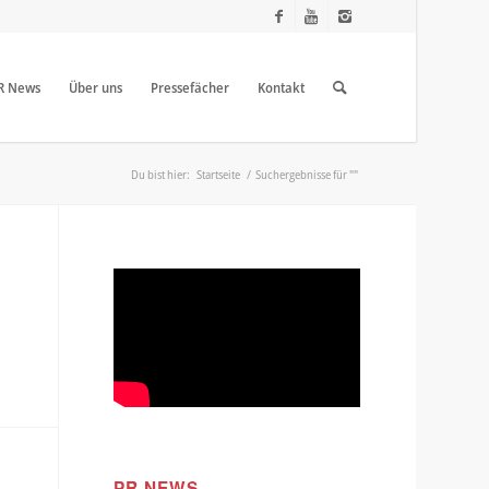
R News
Über uns
Pressefächer
Kontakt
Du bist hier:
Startseite
/
Suchergebnisse für ""
PR NEWS