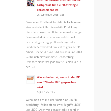
Fachpresse für die PR-Strategie
entscheidend ist
26. September 2025 - 9:23
Gerade im B2B-Bereich spielt die Fachpresse
eine zentrale Rolle. Sie verleiht Produkten,
Dienstleistungen und Unternehmen die nötige
Glaubwürdigkeit – denn was redaktionell
erscheint, gilt als geprüft und eingeordnet.
Für diese Sichtbarkeit braucht es gezielte PR-
Arbeit. Eine Studie von it&d business und CIDO
GUIDE unterstreicht diese Beobachtung.
Demnach sieht fast jede zweite Person, die in
der […]
Was es bedeutet, wenn in der PR
von B2B oder B2C gesprochen
wird
4. Juli 2025 - 10:56
Wenn man sich mit der Arbeit rund um PR
beschäftigt, fallen oft die zwei Begriffe „B2B“
und „B2C“. Aber was genau steckt eigentlich