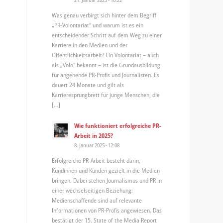
Was genau verbirgt sich hinter dem Begriff
„PR-Volontariat“ und warum ist es ein
entscheidender Schritt auf dem Weg zu einer
Karriere in den Medien und der
Öffentlichkeitsarbeit? Ein Volontariat – auch
als „Volo“ bekannt – ist die Grundausbildung
für angehende PR-Profis und Journalisten. Es
dauert 24 Monate und gilt als
Karrieresprungbrett für junge Menschen, die
[…]
Wie funktioniert erfolgreiche PR-
Arbeit in 2025?
8. Januar 2025 - 12:08
Erfolgreiche PR-Arbeit besteht darin,
Kundinnen und Kunden gezielt in die Medien
bringen. Dabei stehen Journalismus und PR in
einer wechselseitigen Beziehung:
Medienschaffende sind auf relevante
Informationen von PR-Profis angewiesen. Das
bestätigt der 15. State of the Media Report