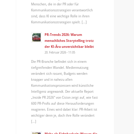
Menschen, die in der PR oder für
Kommunikationsstrategien verantwortlich
sind, dass KI eine wichtige Rolle in ihren
Kommunikationsstrategien spielt. […]
PR-Trends 2026: Warum
menschliches Storytelling trotz
der KI-Ära unverzichtbar bleibt
20. Februar 2026 - 11:05
Die PR-Branche befindet sich in einem
tiefgreifenden Wandel. Mediennutzung
verändert sich rasant, Budgets werden
knapper und in nahezu allen
Kommunikationsprozessen wird künstliche
Intelligenz angewandt. Der aktuelle Report
„Inside PR 2026“ von Cision zeigt auf, wie fast
600 PR-Profis auf diese Herausforderungen
reagieren. Eines wird dabei klar: PR-Arbeit ist
wichtiger denn je, doch ihre Rolle verändert
[…]
Mehr als Sichtbarkeit: Warum die