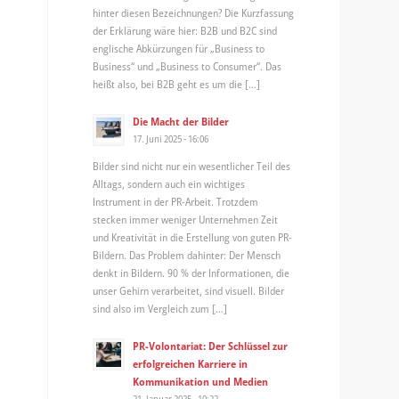
hinter diesen Bezeichnungen? Die Kurzfassung
der Erklärung wäre hier: B2B und B2C sind
englische Abkürzungen für „Business to
Business“ und „Business to Consumer“. Das
heißt also, bei B2B geht es um die […]
Die Macht der Bilder
17. Juni 2025 - 16:06
Bilder sind nicht nur ein wesentlicher Teil des
Alltags, sondern auch ein wichtiges
Instrument in der PR-Arbeit. Trotzdem
stecken immer weniger Unternehmen Zeit
und Kreativität in die Erstellung von guten PR-
Bildern. Das Problem dahinter: Der Mensch
denkt in Bildern. 90 % der Informationen, die
unser Gehirn verarbeitet, sind visuell. Bilder
sind also im Vergleich zum […]
PR-Volontariat: Der Schlüssel zur
erfolgreichen Karriere in
Kommunikation und Medien
21. Januar 2025 - 10:22