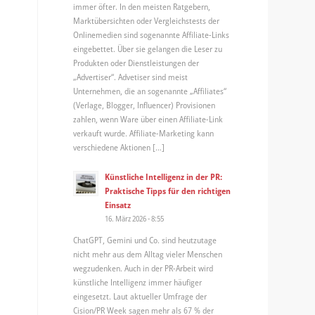
immer öfter. In den meisten Ratgebern,
Marktübersichten oder Vergleichstests der
Onlinemedien sind sogenannte Affiliate-Links
eingebettet. Über sie gelangen die Leser zu
Produkten oder Dienstleistungen der
„Advertiser“. Advetiser sind meist
Unternehmen, die an sogenannte „Affiliates“
(Verlage, Blogger, Influencer) Provisionen
zahlen, wenn Ware über einen Affiliate-Link
verkauft wurde. Affiliate-Marketing kann
verschiedene Aktionen […]
Künstliche Intelligenz in der PR:
Praktische Tipps für den richtigen
Einsatz
16. März 2026 - 8:55
ChatGPT, Gemini und Co. sind heutzutage
nicht mehr aus dem Alltag vieler Menschen
wegzudenken. Auch in der PR-Arbeit wird
künstliche Intelligenz immer häufiger
eingesetzt. Laut aktueller Umfrage der
Cision/PR Week sagen mehr als 67 % der