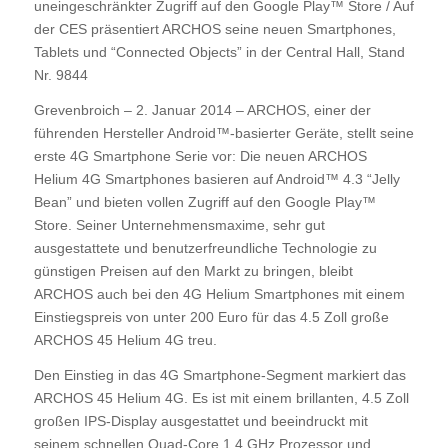
uneingeschränkter Zugriff auf den Google Play™ Store / Auf
der CES präsentiert ARCHOS seine neuen Smartphones,
Tablets und “Connected Objects” in der Central Hall, Stand
Nr. 9844
Grevenbroich – 2. Januar 2014 – ARCHOS, einer der
führenden Hersteller Android™-basierter Geräte, stellt seine
erste 4G Smartphone Serie vor: Die neuen ARCHOS
Helium 4G Smartphones basieren auf Android™ 4.3 “Jelly
Bean” und bieten vollen Zugriff auf den Google Play™
Store. Seiner Unternehmensmaxime, sehr gut
ausgestattete und benutzerfreundliche Technologie zu
günstigen Preisen auf den Markt zu bringen, bleibt
ARCHOS auch bei den 4G Helium Smartphones mit einem
Einstiegspreis von unter 200 Euro für das 4.5 Zoll große
ARCHOS 45 Helium 4G treu.
Den Einstieg in das 4G Smartphone-Segment markiert das
ARCHOS 45 Helium 4G. Es ist mit einem brillanten, 4.5 Zoll
großen IPS-Display ausgestattet und beeindruckt mit
seinem schnellen Quad-Core 1.4 GHz Prozessor und