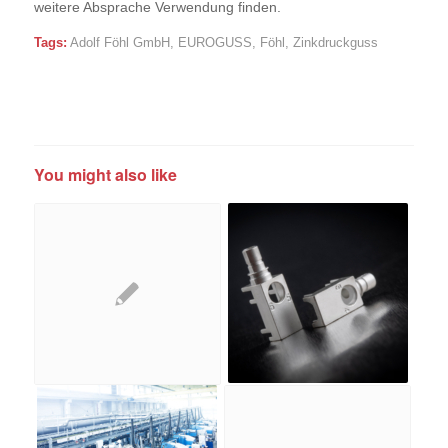
weitere Absprache Verwendung finden.
Tags:
Adolf Föhl GmbH
,
EUROGUSS
,
Föhl
,
Zinkdruckguss
You might also like