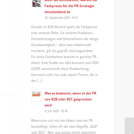
Fachpresse für die PR-Strategie
entscheidend ist
26. September 2025 - 9:23
Gerade im B2B-Bereich spielt die Fachpresse
eine zentrale Rolle. Sie verleiht Produkten,
Dienstleistungen und Unternehmen die nötige
Glaubwürdigkeit – denn was redaktionell
erscheint, gilt als geprüft und eingeordnet.
Für diese Sichtbarkeit braucht es gezielte PR-
Arbeit. Eine Studie von it&d business und CIDO
GUIDE unterstreicht diese Beobachtung.
Demnach sieht fast jede zweite Person, die in
der […]
Was es bedeutet, wenn in der PR
von B2B oder B2C gesprochen
wird
4. Juli 2025 - 10:56
Wenn man sich mit der Arbeit rund um PR
beschäftigt, fallen oft die zwei Begriffe „B2B“
und „B2C“. Aber was genau steckt eigentlich