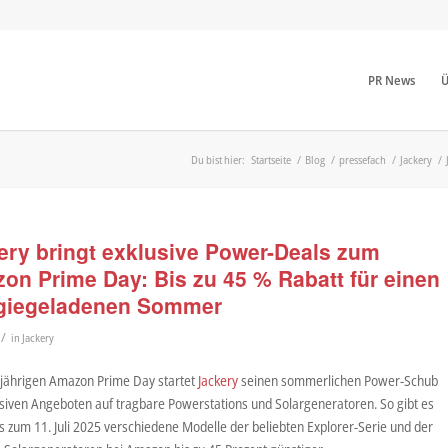
PR News
Ü
Du bist hier:
Startseite
/
Blog
/
pressefach
/
Jackery
/
ery bringt exklusive Power-Deals zum
on Prime Day: Bis zu 45 % Rabatt für einen
giegeladenen Sommer
/
in
Jackery
jährigen Amazon Prime Day startet
Jackery
seinen sommerlichen Power-Schub
usiven Angeboten auf tragbare Powerstations und Solargeneratoren. So gibt es
s zum 11. Juli 2025 verschiedene Modelle der beliebten Explorer-Serie und der