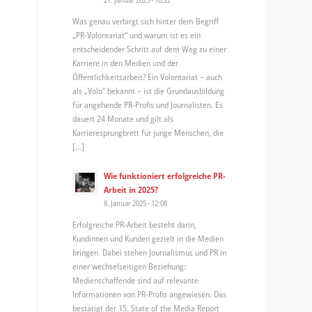
Was genau verbirgt sich hinter dem Begriff
„PR-Volontariat“ und warum ist es ein
entscheidender Schritt auf dem Weg zu einer
Karriere in den Medien und der
Öffentlichkeitsarbeit? Ein Volontariat – auch
als „Volo“ bekannt – ist die Grundausbildung
für angehende PR-Profis und Journalisten. Es
dauert 24 Monate und gilt als
Karrieresprungbrett für junge Menschen, die
[…]
Wie funktioniert erfolgreiche PR-
Arbeit in 2025?
8. Januar 2025 - 12:08
Erfolgreiche PR-Arbeit besteht darin,
Kundinnen und Kunden gezielt in die Medien
bringen. Dabei stehen Journalismus und PR in
einer wechselseitigen Beziehung:
Medienschaffende sind auf relevante
Informationen von PR-Profis angewiesen. Das
bestätigt der 15. State of the Media Report