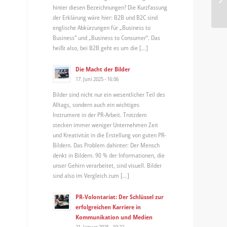
hinter diesen Bezeichnungen? Die Kurzfassung
der Erklärung wäre hier: B2B und B2C sind
englische Abkürzungen für „Business to
Business“ und „Business to Consumer“. Das
heißt also, bei B2B geht es um die […]
Die Macht der Bilder
17. Juni 2025 - 16:06
Bilder sind nicht nur ein wesentlicher Teil des
Alltags, sondern auch ein wichtiges
Instrument in der PR-Arbeit. Trotzdem
stecken immer weniger Unternehmen Zeit
und Kreativität in die Erstellung von guten PR-
Bildern. Das Problem dahinter: Der Mensch
denkt in Bildern. 90 % der Informationen, die
unser Gehirn verarbeitet, sind visuell. Bilder
sind also im Vergleich zum […]
PR-Volontariat: Der Schlüssel zur
erfolgreichen Karriere in
Kommunikation und Medien
21. Januar 2025 - 10:22