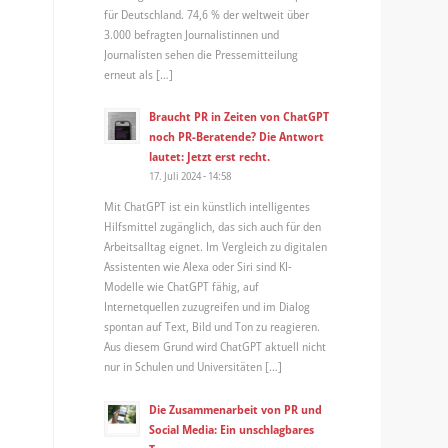
für Deutschland. 74,6 % der weltweit über
3.000 befragten Journalistinnen und
Journalisten sehen die Pressemitteilung
erneut als […]
Braucht PR in Zeiten von ChatGPT
noch PR-Beratende? Die Antwort
lautet: Jetzt erst recht.
17. Juli 2024 - 14:58
Mit ChatGPT ist ein künstlich intelligentes
Hilfsmittel zugänglich, das sich auch für den
Arbeitsalltag eignet. Im Vergleich zu digitalen
Assistenten wie Alexa oder Siri sind KI-
Modelle wie ChatGPT fähig, auf
Internetquellen zuzugreifen und im Dialog
spontan auf Text, Bild und Ton zu reagieren.
Aus diesem Grund wird ChatGPT aktuell nicht
nur in Schulen und Universitäten […]
Die Zusammenarbeit von PR und
Social Media: Ein unschlagbares