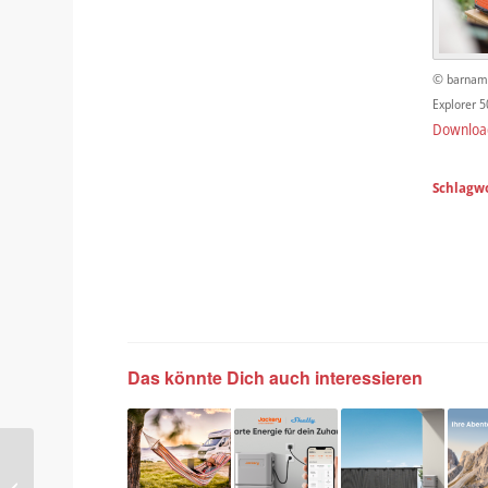
© barnamo
Explorer 5
Downloa
Schlagwo
Das könnte Dich auch interessieren
Was es bedeutet, wenn in
der PR von B2B oder B2C