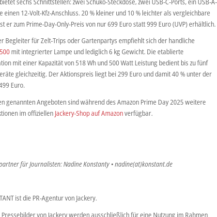
bietet sechs Schnittstellen: zwei Schuko-Steckdose, zwei USB-C-Ports, ein USB-A-
e einen 12-Volt-Kfz-Anschluss. 20 % kleiner und 10 % leichter als vergleichbare
st er zum Prime-Day-Only-Preis von nur 699 Euro statt 999 Euro (UVP) erhältlich.
er Begleiter für Zelt-Trips oder Gartenpartys empfiehlt sich der handliche
 500
mit integrierter Lampe und lediglich 6 kg Gewicht. Die etablierte
ion mit einer Kapazität von 518 Wh und 500 Watt Leistung bedient bis zu fünf
räte gleichzeitig. Der Aktionspreis liegt bei 299 Euro und damit 40 % unter der
499 Euro.
n genannten Angeboten sind während des Amazon Prime Day 2025 weitere
ionen im offiziellen
Jackery-Shop auf Amazon
verfügbar.
artner für Journalisten: Nadine Konstanty • nadine(at)konstant.de
ANT ist die PR-Agentur von Jackery.
 Pressebilder von Jackery werden ausschließlich für eine Nutzung im Rahmen