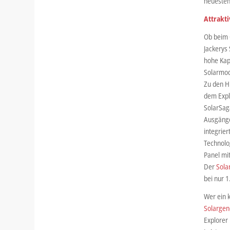
neuesten
Attrakt
Ob beim 
Jackerys
hohe Kap
Solarmod
Zu den H
dem Expl
SolarSag
Ausgänge
integrier
Technolo
Panel mi
Der
Sola
bei nur 1
Wer ein 
Solargen
Explorer