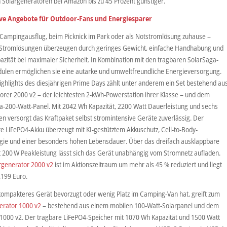
 Solargeneratoren bei Amazon bis zu 45 Prozent günstiger.
ive Angebote für Outdoor-Fans und Energiesparer
Campingausflug, beim Picknick im Park oder als Notstromlösung zuhause –
 Stromlösungen überzeugen durch geringes Gewicht, einfache Handhabung und
azität bei maximaler Sicherheit. In Kombination mit den tragbaren SolarSaga-
ulen ermöglichen sie eine autarke und umweltfreundliche Energieversorgung.
ighlights des diesjährigen Prime Days zählt unter anderem ein Set bestehend au
orer 2000 v2 – der leichtesten 2-kWh-Powerstation ihrer Klasse – und dem
a-200-Watt-Panel. Mit 2042 Wh Kapazität, 2200 Watt Dauerleistung und sechs
n versorgt das Kraftpaket selbst stromintensive Geräte zuverlässig. Der
te LiFePO4-Akku überzeugt mit KI-gestütztem Akkuschutz, Cell-to-Body-
gie und einer besonders hohen Lebensdauer. Über das dreifach ausklappbare
t 200 W Peakleistung lässt sich das Gerät unabhängig vom Stromnetz aufladen.
rgenerator 2000 v2
ist im Aktionszeitraum um mehr als 45 % reduziert und liegt
.199 Euro.
kompakteres Gerät bevorzugt oder wenig Platz im Camping-Van hat, greift zum
erator 1000 v2
– bestehend aus einem mobilen 100-Watt-Solarpanel und dem
 1000 v2. Der tragbare LiFePO4-Speicher mit 1070 Wh Kapazität und 1500 Watt