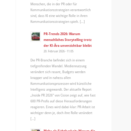
Menschen, die in der PR oder für
Kommunikationsstrategien verantwortlich
sind, dass KI eine wichtige Rolle in ihren
Kommunikationsstrategien spielt. […]
PR-Trends 2026: Warum
menschliches Storytelling trotz
der KI-Ära unverzichtbar bleibt
20. Februar 2026 - 11:05
Die PR-Branche befindet sich in einem
tiefgreifenden Wandel. Mediennutzung
verändert sich rasant, Budgets werden
knapper und in nahezu allen
Kommunikationsprozessen wird künstliche
Intelligenz angewandt. Der aktuelle Report
„Inside PR 2026“ von Cision zeigt auf, wie fast
600 PR-Profis auf diese Herausforderungen
reagieren. Eines wird dabei klar: PR-Arbeit ist
wichtiger denn je, doch ihre Rolle verändert
[…]
Mehr als Sichtbarkeit: Warum die