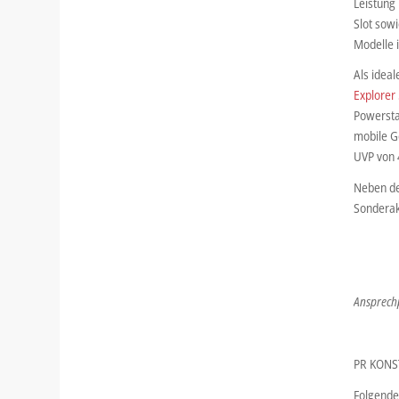
Leistung 
Slot sowi
Modelle i
Als ideal
Explorer
Powerstat
mobile Ge
UVP von 
Neben de
Sonderakt
Ansprechp
PR KONST
Folgende