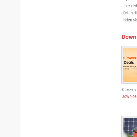
einer red
dürfen d
finden s
Down
© Jackery
Downloa