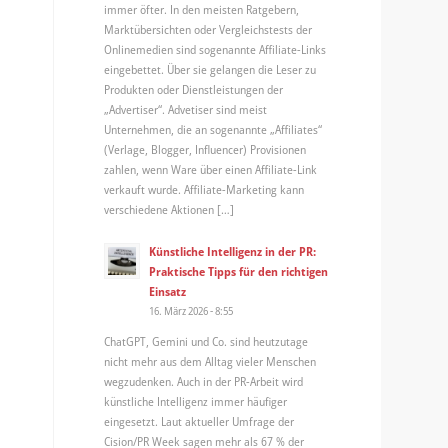
immer öfter. In den meisten Ratgebern,
Marktübersichten oder Vergleichstests der
Onlinemedien sind sogenannte Affiliate-Links
eingebettet. Über sie gelangen die Leser zu
Produkten oder Dienstleistungen der
„Advertiser“. Advetiser sind meist
Unternehmen, die an sogenannte „Affiliates“
(Verlage, Blogger, Influencer) Provisionen
zahlen, wenn Ware über einen Affiliate-Link
verkauft wurde. Affiliate-Marketing kann
verschiedene Aktionen […]
Künstliche Intelligenz in der PR:
Praktische Tipps für den richtigen
Einsatz
16. März 2026 - 8:55
ChatGPT, Gemini und Co. sind heutzutage
nicht mehr aus dem Alltag vieler Menschen
wegzudenken. Auch in der PR-Arbeit wird
künstliche Intelligenz immer häufiger
eingesetzt. Laut aktueller Umfrage der
Cision/PR Week sagen mehr als 67 % der