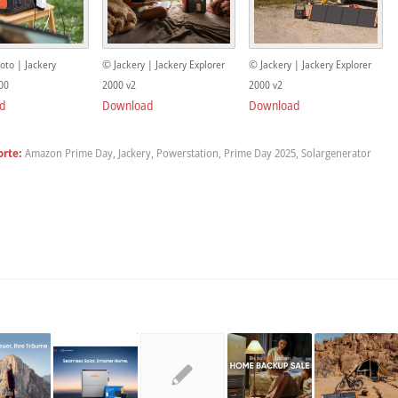
to | Jackery
© Jackery | Jackery Explorer
© Jackery | Jackery Explorer
00
2000 v2
2000 v2
d
Download
Download
rte:
Amazon Prime Day
,
Jackery
,
Powerstation
,
Prime Day 2025
,
Solargenerator