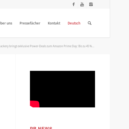
ber uns
Pressefächer
Kontakt
Deutsch
Jackery bringt exklusive Power-Deals zum Amazon Prime Day: Bis zu 45 %...
PR NEWS