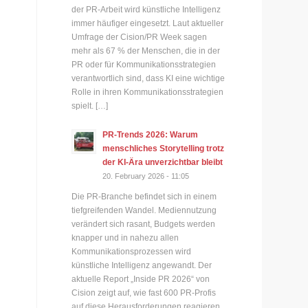
der PR-Arbeit wird künstliche Intelligenz
immer häufiger eingesetzt. Laut aktueller
Umfrage der Cision/PR Week sagen
mehr als 67 % der Menschen, die in der
PR oder für Kommunikationsstrategien
verantwortlich sind, dass KI eine wichtige
Rolle in ihren Kommunikationsstrategien
spielt. […]
PR-Trends 2026: Warum
menschliches Storytelling trotz
der KI-Ära unverzichtbar bleibt
20. February 2026 - 11:05
Die PR-Branche befindet sich in einem
tiefgreifenden Wandel. Mediennutzung
verändert sich rasant, Budgets werden
knapper und in nahezu allen
Kommunikationsprozessen wird
künstliche Intelligenz angewandt. Der
aktuelle Report „Inside PR 2026“ von
Cision zeigt auf, wie fast 600 PR-Profis
auf diese Herausforderungen reagieren.