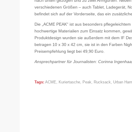
nach unten gezogen und zu zwei Armgurten. Neben 
verschiedenen Größen – auch Tablet, Ladegerät, Not
befindet sich auf der Vorderseite, das ein zusätzlich
Die „ACME PEAK“ ist aus besonders pflegeleichtem 
hochwertige Materialien zum Einsatz kommen, gewä
Produktdesign wurden sie außerdem mit dem IF De
betragen 10 x 30 x 42 cm, sie ist in den Farben Nigh
Preisempfehlung liegt bei 49,90 Euro.
Ansprechpartner für Journalisten: Corinna Ingenhaa
Tags:
ACME
,
Kuriertasche
,
Peak
,
Rucksack
,
Urban Har