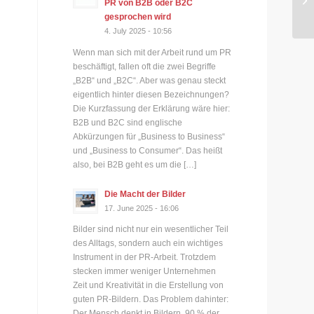
PR von B2B oder B2C
Wi
gesprochen wird
4. July 2025 - 10:56
Wenn man sich mit der Arbeit rund um PR
beschäftigt, fallen oft die zwei Begriffe
„B2B“ und „B2C“. Aber was genau steckt
eigentlich hinter diesen Bezeichnungen?
Die Kurzfassung der Erklärung wäre hier:
B2B und B2C sind englische
Abkürzungen für „Business to Business“
und „Business to Consumer“. Das heißt
also, bei B2B geht es um die […]
Die Macht der Bilder
17. June 2025 - 16:06
Bilder sind nicht nur ein wesentlicher Teil
des Alltags, sondern auch ein wichtiges
Instrument in der PR-Arbeit. Trotzdem
stecken immer weniger Unternehmen
Zeit und Kreativität in die Erstellung von
guten PR-Bildern. Das Problem dahinter:
Der Mensch denkt in Bildern. 90 % der