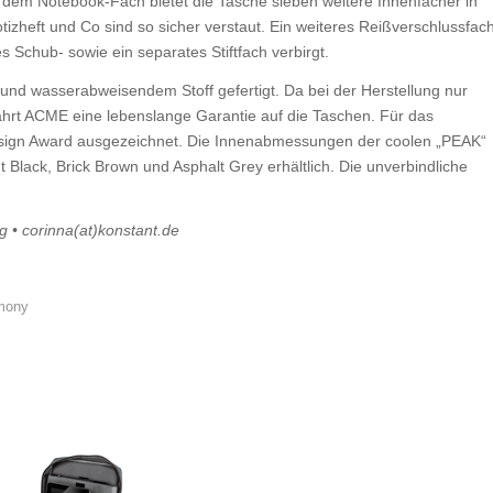
dem Notebook-Fach bietet die Tasche sieben weitere Innenfächer in
izheft und Co sind so sicher verstaut. Ein weiteres Reißverschlussfac
es Schub- sowie ein separates Stiftfach verbirgt.
und wasserabweisendem Stoff gefertigt. Da bei der Herstellung nur
hrt ACME eine lebenslange Garantie auf die Taschen. Für das
sign Award ausgezeichnet. Die Innenabmessungen der coolen „PEAK“
t Black, Brick Brown und Asphalt Grey erhältlich. Die unverbindliche
g • corinna(at)konstant.de
mony