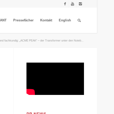
TANT
Pressefächer
Kontakt
English
 und fachkundig: „ACME PEAK“ – der Transformer unter den Noteb...