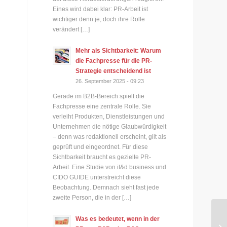
Eines wird dabei klar: PR-Arbeit ist
wichtiger denn je, doch ihre Rolle
verändert […]
Mehr als Sichtbarkeit: Warum
die Fachpresse für die PR-
Strategie entscheidend ist
26. September 2025 - 09:23
Gerade im B2B-Bereich spielt die
Fachpresse eine zentrale Rolle. Sie
verleiht Produkten, Dienstleistungen und
Unternehmen die nötige Glaubwürdigkeit
– denn was redaktionell erscheint, gilt als
geprüft und eingeordnet. Für diese
Sichtbarkeit braucht es gezielte PR-
Arbeit. Eine Studie von it&d business und
CIDO GUIDE unterstreicht diese
Beobachtung. Demnach sieht fast jede
zweite Person, die in der […]
Ne
Was es bedeutet, wenn in der
Mi