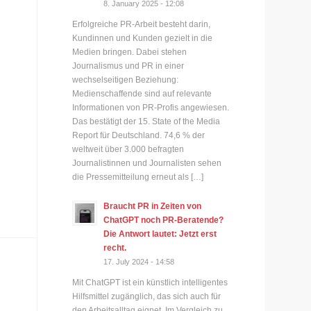
8. January 2025 - 12:08
Erfolgreiche PR-Arbeit besteht darin,
Kundinnen und Kunden gezielt in die
Medien bringen. Dabei stehen
Journalismus und PR in einer
wechselseitigen Beziehung:
Medienschaffende sind auf relevante
Informationen von PR-Profis angewiesen.
Das bestätigt der 15. State of the Media
Report für Deutschland. 74,6 % der
weltweit über 3.000 befragten
Journalistinnen und Journalisten sehen
die Pressemitteilung erneut als […]
Braucht PR in Zeiten von
ChatGPT noch PR-Beratende?
Die Antwort lautet: Jetzt erst
recht.
17. July 2024 - 14:58
Mit ChatGPT ist ein künstlich intelligentes
Hilfsmittel zugänglich, das sich auch für
den Arbeitsalltag eignet. Im Vergleich zu