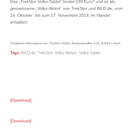
Das „TrekStor Volks-Tablet“ kostet 199 Euro* und ist als
gemeinsame „Volks-Aktion“ von TrekStor und BILD.de, vom
24. Oktober bis zum 17. November 2013, im Handel
erhältlich.
*Limitierter Aktionspreis von TrekStor GmbH, Kastanienallee 8-10, 64653 Lorsch
Tags:
BILD.de
,
TrekStor
,
Volks-Aktion
,
Volks-Tablet
[Download]
[Download]