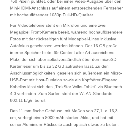
768 Pixeln punktet, oder bei einer Video-Ausgabe über den
Mini-HDMI-Anschluss auf einem entsprechenden Fernseher
mit hochauflösender 1080p Full-HD-Qualität.
Für Videotelefonie steht ein Mikrofon und eine zwei
Megapixel Front-Kamera bereit, während hochauflösendere
Fotos mit der rückseitigen fünf Megapixel-Linse inklusive
Autofokus geschossen werden können. Der 16 GB große
interne Speicher bietet für Content aller Art ausreichend
Platz, der sich aber selbstverständlich über den microSD-
Kartenleser um bis zu 32 GB aufrüsten lässt. Zu den
Anschlussmöglichkeiten gesellen sich außerdem ein Micro-
USB-Port mit Host-Funktion sowie ein Kopfhörer-Eingang.
Kabellos lässt sich das „TrekStor Volks-Tablet“ via Bluetooth
4.0 verbinden. Zum Surfen steht der WLAN-Standards
802.11 b/g/n bereit.
Das 11 mm flache Gehäuse, mit Maßen von 27,1 x 16,3
cm, verbirgt einen 8000 mAh starken Akku, und hat mit
seiner Aluminium-Rückseite auch optisch etwas zu bieten.