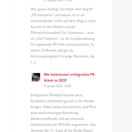
Was genau verbirgt sich hinter dem Begriff
„PR-Volontariat“ und warum ist es ein
entscheidender Schritt auf dem Weg zu einer
Karriere in den Medien und der
Öffentlichkeitsarbeit? Ein Volontariat – auch
als „Volo“ bekannt – ist die Grundausbildung
für angehende PR-Profis und Journalisten. Es
dauert 24 Monate und gilt als
Karrieresprungbrett für junge Menschen, die
[…]
Wie funktioniert erfolgreiche PR-
Arbeit in 2025?
8. Januar 2025 - 12:08
Erfolgreiche PR-Arbeit besteht darin,
Kundinnen und Kunden gezielt in die Medien
bringen. Dabei stehen Journalismus und PR in
einer wechselseitigen Beziehung:
Medienschaffende sind auf relevante
Informationen von PR-Profis angewiesen. Das
bestätigt der 15. State of the Media Report