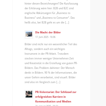
hinter diesen Bezeichnungen? Die Kurzfassung
der Erklärung wäre hier: B2B und B2C sind
englische Abkürzungen für „Business to
Business“ und „Business to Consumer“. Das
heißt also, bei B2B geht es um die […]
Die Macht der Bilder
17. Juni 2025 - 16:06
Bilder sind nicht nur ein wesentlicher Teil des
Alltags, sondern auch ein wichtiges
Instrument in der PR-Arbeit. Trotzdem
stecken immer weniger Unternehmen Zeit
und Kreativität in die Erstellung von guten PR-
Bildern. Das Problem dahinter: Der Mensch
denkt in Bildern. 90 % der Informationen, die
unser Gehirn verarbeitet, sind visuell. Bilder
sind also im Vergleich zum […]
PR-Volontariat: Der Schlüssel zur
erfolgreichen Karriere in
Kommunikation und Medien
21. Januar 2025 - 10:22