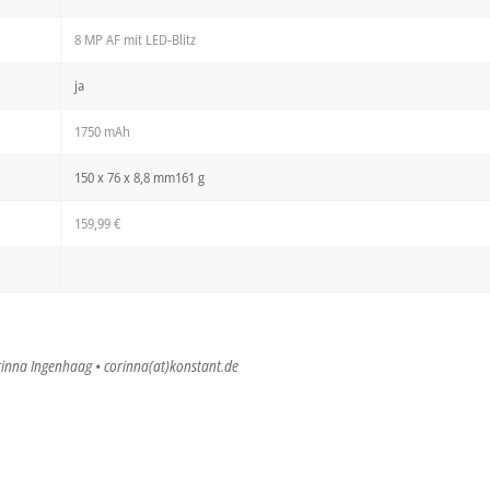
8 MP AF mit LED-Blitz
ja
1750 mAh
150 x 76 x 8,8 mm161 g
159,99 €
rinna Ingenhaag • corinna(at)konstant.de