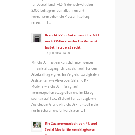
für Deutschland. 74,6 % der weltweit über
3.000 befragten Journalistinnen und
Journalisten sehen die Pressemitteilung
erneut als […]
Braucht PR in Zeiten von ChatGPT
noch PR-Beratende? Die Antwort
lautet: Jetzt erst recht.
17. Juli 2024 - 14:58
Mit ChatGPT ist ein künstlich intelligentes
Hilfsmittel zugänglich, das sich auch für den
Arbeitsalltag eignet. Im Vergleich zu digitalen
Assistenten wie Alexa oder Siri sind KI-
Modelle wie ChatGPT fähig, auf
Internetquellen zuzugreifen und im Dialog
spontan auf Text, Bild und Ton zu reagieren.
Aus diesem Grund wird ChatGPT aktuell nicht
nur in Schulen und Universitäten […]
Die Zusammenarbeit von PR und
Social Media: Ein unschlagbares