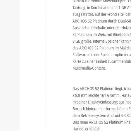
perfekt für mobile Anwendungen. Le
Taktung, in Kombination mit 1 GB Ar
ausgestattet, auf der Frontseite lö
ARCHOS 52 Platinum durch Dual-SIM U
Auslandsaufenthalte oder die Nutzu
52 Platinum im Web, mit Bluetooth 4
8 GB große, interne Speicher kann
das ARCHOS 52 Platinum im Mai die
Software die der Speicheroptimieru
Karte zu einer Einheit zusammenfüh
Multimedia-Content.
Das ARCHOS 52 Platinum liegt, trot
x 8,8 mm leichte 161 Gramm. Für a
mit einer Displayeinfassung aus h
Bereich hinter einer formschönen 
dem Betriebssystem Android 4.4 Kit
Das neue ARCHOS 52 Platinum Phable
Handel erhältlich.