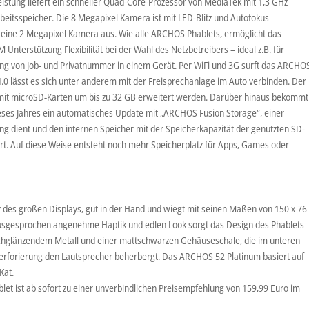
istung liefert ein schneller Quad-Core-Prozessor von MediaTek mit 1,3 GHz
beitsspeicher. Die 8 Megapixel Kamera ist mit LED-Blitz und Autofokus
st eine 2 Megapixel Kamera aus. Wie alle ARCHOS Phablets, ermöglicht das
nterstützung Flexibilität bei der Wahl des Netzbetreibers – ideal z.B. für
ng von Job- und Privatnummer in einem Gerät. Per WiFi und 3G surft das ARCHO
.0 lässt es sich unter anderem mit der Freisprechanlage im Auto verbinden. Der
 mit microSD-Karten um bis zu 32 GB erweitert werden. Darüber hinaus bekommt
ses Jahres ein automatisches Update mit „ARCHOS Fusion Storage“, einer
ng dient und den internen Speicher mit der Speicherkapazität der genutzten SD-
rt. Auf diese Weise entsteht noch mehr Speicherplatz für Apps, Games oder
z des großen Displays, gut in der Hand und wiegt mit seinen Maßen von 150 x 76
usgesprochen angenehme Haptik und edlen Look sorgt das Design des Phablets
ochglänzendem Metall und einer mattschwarzen Gehäuseschale, die im unteren
Perforierung den Lautsprecher beherbergt. Das ARCHOS 52 Platinum basiert auf
Kat.
t ist ab sofort zu einer unverbindlichen Preisempfehlung von 159,99 Euro im