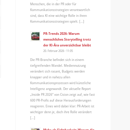
Menschen, die in der PR oder für
Kommunikationsstrategien verantwortlich
sind, dass KI eine wichtige Rolle in ihren
Kommunikationsstrategien spielt. […]
PR-Trends 2026: Warum
menschliches Storytelling trotz
der KI-Ära unverzichtbar bleibt
20. Februar 2026 - 11:05
Die PR-Branche befindet sich in einem
tiefgreifenden Wandel. Mediennutzung
verändert sich rasant, Budgets werden
knapper und in nahezu allen
Kommunikationsprozessen wird künstliche
Intelligenz angewandt. Der aktuelle Report
„Inside PR 2026“ von Cision zeigt auf, wie fast
600 PR-Profis auf diese Herausforderungen
reagieren. Eines wird dabei klar: PR-Arbeit ist
wichtiger denn je, doch ihre Rolle verändert
[…]
Mehr als Sichtbarkeit: Warum die