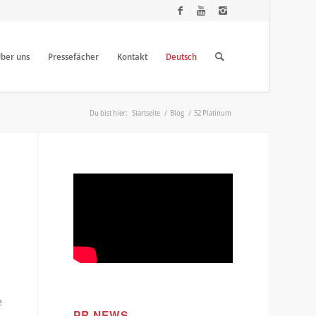
ber uns
Pressefächer
Kontakt
Deutsch
Du bist hier:
Startseite
/
Blog
/
52 Platinum
e
PR NEWS