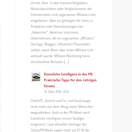
immer öfter. In den meisten Ratgebern,
Marktübersichten oder Vergleichstests der
Onlinemedien sind sogenannte Affiliate-Links
eingebettet. Über sie gelangen die Leser zu
Produkten oder Dienstleistungen der
„Advertiser“. Advetiser sind meist
Unternehmen, die an sogenannte „Affiliates“
(Verlage, Blogger, Influencer) Provisionen
zahlen, wenn Ware über einen Affiliate-Link
verkauft wurde. Affiliate-Marketing kann
verschiedene Aktionen […]
Künstliche Intelligenz in der PR:
Praktische Tipps für den richtigen
Einsatz
16. März 2026 - 8:55
ChatGPT, Gemini und Co. sind heutzutage
nicht mehr aus dem Alltag vieler Menschen
wegzudenken. Auch in der PR-Arbeit wird
künstliche Intelligenz immer häufiger
eingesetzt. Laut aktueller Umfrage der
Cision/PR Week sagen mehr als 67 % der