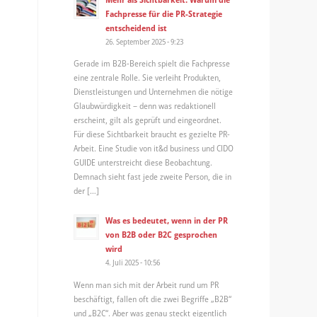
Fachpresse für die PR-Strategie
entscheidend ist
26. September 2025 - 9:23
Gerade im B2B-Bereich spielt die Fachpresse
eine zentrale Rolle. Sie verleiht Produkten,
Dienstleistungen und Unternehmen die nötige
Glaubwürdigkeit – denn was redaktionell
erscheint, gilt als geprüft und eingeordnet.
Für diese Sichtbarkeit braucht es gezielte PR-
Arbeit. Eine Studie von it&d business und CIDO
GUIDE unterstreicht diese Beobachtung.
Demnach sieht fast jede zweite Person, die in
der […]
Was es bedeutet, wenn in der PR
von B2B oder B2C gesprochen
wird
4. Juli 2025 - 10:56
Wenn man sich mit der Arbeit rund um PR
beschäftigt, fallen oft die zwei Begriffe „B2B“
und „B2C“. Aber was genau steckt eigentlich