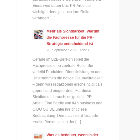
Eines wird dabei klar: PR-Arbeit ist
wichtiger denn je, doch ihre Rolle
verändert […]
Mehr als Sichtbarkeit: Warum
die Fachpresse für die PR-
Strategie entscheidend ist
26. September 2025 - 09:23
Gerade im B2B-Bereich spielt die
Fachpresse eine zentrale Rolle. Sie
verleiht Produkten, Dienstleistungen und
Unternehmen die nötige Glaubwürdigkeit
– denn was redaktionell erscheint, gilt als
geprüft und eingeordnet. Für diese
Sichtbarkeit braucht es gezielte PR-
Arbeit. Eine Studie von it&d business und
CIDO GUIDE unterstreicht diese
Beobachtung. Demnach sieht fast jede
zweite Person, die in der […]
Was es bedeutet, wenn in der