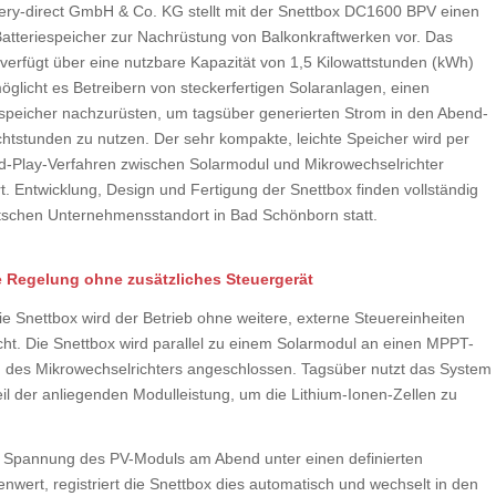
tery-direct GmbH & Co. KG stellt mit der Snettbox DC1600 BPV einen
atteriespeicher zur Nachrüstung von Balkonkraftwerken vor. Das
verfügt über eine nutzbare Kapazität von 1,5 Kilowattstunden (kWh)
öglicht es Betreibern von steckerfertigen Solaranlagen, einen
speicher nachzurüsten, um tagsüber generierten Strom in den Abend-
htstunden zu nutzen. Der sehr kompakte, leichte Speicher wird per
d-Play-Verfahren zwischen Solarmodul und Mikrowechselrichter
ert. Entwicklung, Design und Fertigung der Snettbox finden vollständig
schen Unternehmensstandort in Bad Schönborn statt.
 Regelung ohne zusätzliches Steuergerät
ie Snettbox wird der Betrieb ohne weitere, externe Steuereinheiten
cht. Die Snettbox wird parallel zu einem Solarmodul an einen MPPT-
 des Mikrowechselrichters angeschlossen. Tagsüber nutzt das System
eil der anliegenden Modulleistung, um die Lithium-Ionen-Zellen zu
ie Spannung des PV-Moduls am Abend unter einen definierten
nwert, registriert die Snettbox dies automatisch und wechselt in den