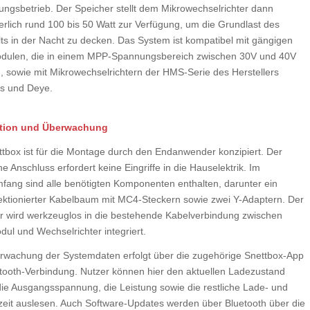
ungsbetrieb. Der Speicher stellt dem Mikrowechselrichter dann
ierlich rund 100 bis 50 Watt zur Verfügung, um die Grundlast des
ts in der Nacht zu decken. Das System ist kompatibel mit gängigen
dulen, die in einem MPP-Spannungsbereich zwischen 30V und 40V
n, sowie mit Mikrowechselrichtern der HMS-Serie des Herstellers
s und Deye.
lation und Überwachung
ttbox ist für die Montage durch den Endanwender konzipiert. Der
e Anschluss erfordert keine Eingriffe in die Hauselektrik. Im
mfang sind alle benötigten Komponenten enthalten, darunter ein
ektionierter Kabelbaum mit MC4-Steckern sowie zwei Y-Adaptern. Der
r wird werkzeuglos in die bestehende Kabelverbindung zwischen
ul und Wechselrichter integriert.
rwachung der Systemdaten erfolgt über die zugehörige Snettbox-App
etooth-Verbindung. Nutzer können hier den aktuellen Ladezustand
die Ausgangsspannung, die Leistung sowie die restliche Lade- und
zeit auslesen. Auch Software-Updates werden über Bluetooth über die