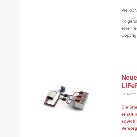
PR KONS
Folgend
einer re
Copyrig
Neue 
LiFe
23. March
Die Sne
erhältl
sowohl 
Versorg