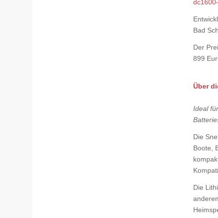
dc1600-
Entwick
Bad Sch
Der Prei
899 Eur
Über di
Ideal fü
Batteri
Die Sne
Boote, 
kompakt
Kompatib
Die Lith
anderem
Heimspe