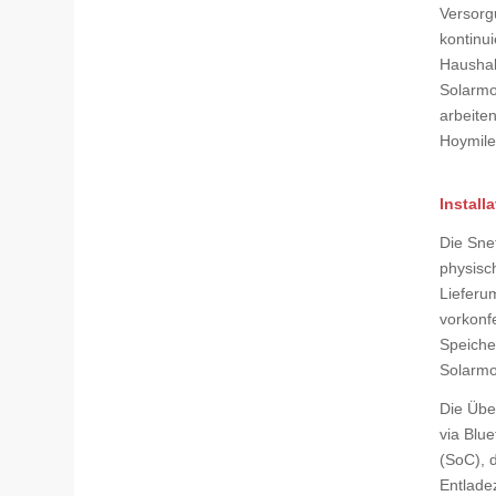
Versorg
kontinu
Haushal
Solarmo
arbeite
Hoymile
Instal
Die Sne
physisch
Lieferu
vorkonf
Speiche
Solarmod
Die Übe
via Blu
(SoC), 
Entlade