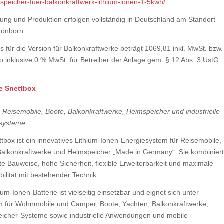
speicher-fuer-balkonkraftwerk-lithium-ionen-1-5kwh/
lung und Produktion erfolgen vollständig in Deutschland am Standort
önborn.
s für die Version für Balkonkraftwerke beträgt 1069,81 inkl. MwSt. bzw.
o inklusive 0 % MwSt. für Betreiber der Anlage gem. § 12 Abs. 3 UstG.
e Snettbox
r Reisemobile, Boote, Balkonkraftwerke, Heimspeicher und industrielle
esysteme
ttbox ist ein innovatives Lithium-Ionen-Energiesystem für Reisemobile,
Balkonkraftwerke und Heimspeicher „Made in Germany“. Sie kombiniert
e Bauweise, hohe Sicherheit, flexible Erweiterbarkeit und maximale
ilität mit bestehender Technik.
ium-Ionen-Batterie ist vielseitig einsetzbar und eignet sich unter
 für Wohnmobile und Camper, Boote, Yachten, Balkonkraftwerke,
icher‑Systeme sowie industrielle Anwendungen und mobile