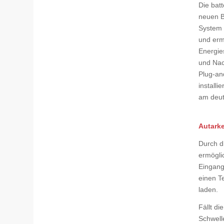
Die bat
neuen B
System 
und erm
Energie
und Nac
Plug-an
installi
am deut
Autarke
Durch d
ermögli
Eingang
einen T
laden.
Fällt d
Schwelle