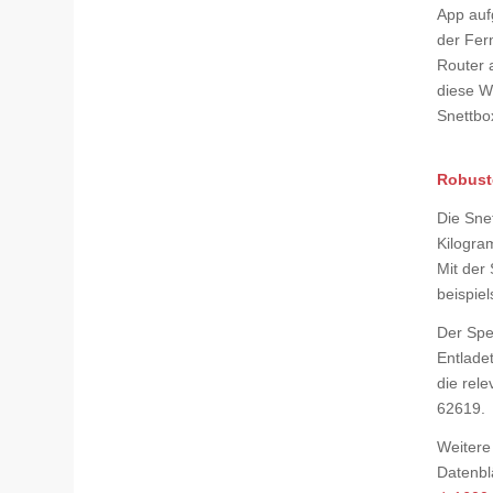
App auf
der Fer
Router 
diese W
Snettbo
Robust
Die Sne
Kilogra
Mit der
beispie
Der Spe
Entladet
die rel
62619.
Weitere
Datenbl