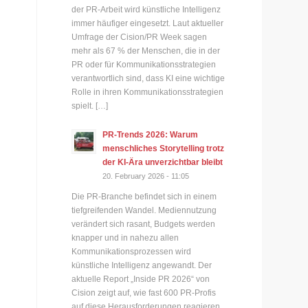
der PR-Arbeit wird künstliche Intelligenz
immer häufiger eingesetzt. Laut aktueller
Umfrage der Cision/PR Week sagen
mehr als 67 % der Menschen, die in der
PR oder für Kommunikationsstrategien
verantwortlich sind, dass KI eine wichtige
Rolle in ihren Kommunikationsstrategien
spielt. […]
PR-Trends 2026: Warum
menschliches Storytelling trotz
der KI-Ära unverzichtbar bleibt
20. February 2026 - 11:05
Die PR-Branche befindet sich in einem
tiefgreifenden Wandel. Mediennutzung
verändert sich rasant, Budgets werden
knapper und in nahezu allen
Kommunikationsprozessen wird
künstliche Intelligenz angewandt. Der
aktuelle Report „Inside PR 2026“ von
Cision zeigt auf, wie fast 600 PR-Profis
auf diese Herausforderungen reagieren.