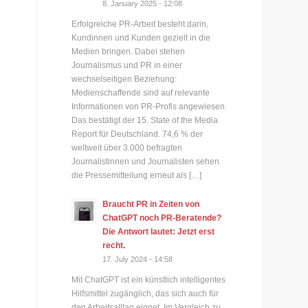
8. January 2025 - 12:08
Erfolgreiche PR-Arbeit besteht darin,
Kundinnen und Kunden gezielt in die
Medien bringen. Dabei stehen
Journalismus und PR in einer
wechselseitigen Beziehung:
Medienschaffende sind auf relevante
Informationen von PR-Profis angewiesen.
Das bestätigt der 15. State of the Media
Report für Deutschland. 74,6 % der
weltweit über 3.000 befragten
Journalistinnen und Journalisten sehen
die Pressemitteilung erneut als […]
Braucht PR in Zeiten von
ChatGPT noch PR-Beratende?
Die Antwort lautet: Jetzt erst
recht.
17. July 2024 - 14:58
Mit ChatGPT ist ein künstlich intelligentes
Hilfsmittel zugänglich, das sich auch für
den Arbeitsalltag eignet. Im Vergleich zu