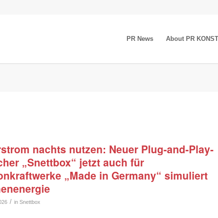
PR News
About PR KONS
rstrom nachts nutzen: Neuer Plug-and-Play-
her „Snettbox“ jetzt auch für
onkraftwerke „Made in Germany“ simuliert
enenergie
/
026
in
Snettbox