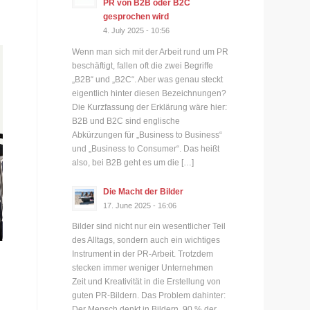
PR von B2B oder B2C
gesprochen wird
4. July 2025 - 10:56
Wenn man sich mit der Arbeit rund um PR
beschäftigt, fallen oft die zwei Begriffe
„B2B“ und „B2C“. Aber was genau steckt
eigentlich hinter diesen Bezeichnungen?
Die Kurzfassung der Erklärung wäre hier:
B2B und B2C sind englische
Abkürzungen für „Business to Business“
und „Business to Consumer“. Das heißt
also, bei B2B geht es um die […]
Die Macht der Bilder
17. June 2025 - 16:06
Bilder sind nicht nur ein wesentlicher Teil
des Alltags, sondern auch ein wichtiges
Instrument in der PR-Arbeit. Trotzdem
stecken immer weniger Unternehmen
Zeit und Kreativität in die Erstellung von
guten PR-Bildern. Das Problem dahinter:
Der Mensch denkt in Bildern. 90 % der