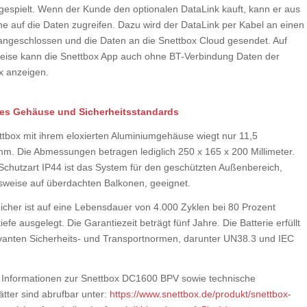
gespielt. Wenn der Kunde den optionalen DataLink kauft, kann er aus
ne auf die Daten zugreifen. Dazu wird der DataLink per Kabel an einen
angeschlossen und die Daten an die Snettbox Cloud gesendet. Auf
eise kann die Snettbox App auch ohne BT-Verbindung Daten der
x anzeigen.
es Gehäuse und Sicherheitsstandards
ttbox mit ihrem eloxierten Aluminiumgehäuse wiegt nur 11,5
mm. Die Abmessungen betragen lediglich 250 x 165 x 200 Millimeter.
 Schutzart IP44 ist das System für den geschützten Außenbereich,
lsweise auf überdachten Balkonen, geeignet.
icher ist auf eine Lebensdauer von 4.000 Zyklen bei 80 Prozent
iefe ausgelegt. Die Garantiezeit beträgt fünf Jahre. Die Batterie erfüllt
evanten Sicherheits- und Transportnormen, darunter UN38.3 und IEC
 Informationen zur Snettbox DC1600 BPV sowie technische
ätter sind abrufbar unter:
https://www.snettbox.de/produkt/snettbox-