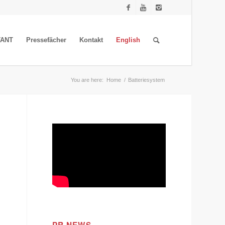
TANT
Pressefächer
Kontakt
English
You are here:
Home
/
Batteriesystem