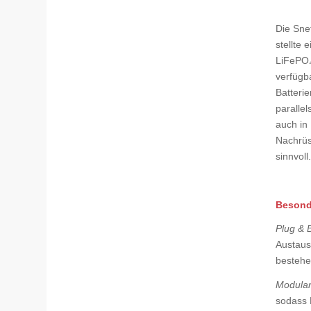
Die Sne
stellte 
LiFePO₄
verfügba
Batterie
parallel
auch in
Nachrüs
sinnvoll.
Besonde
Plug & B
Austausc
bestehe
Modular
sodass 