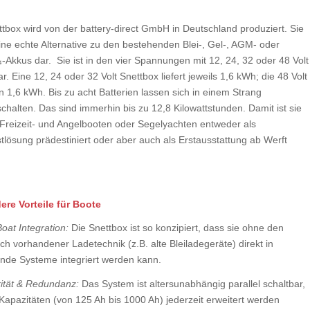
ttbox wird von der battery-direct GmbH in Deutschland produziert. Sie
eine echte Alternative zu den bestehenden Blei‑, Gel-, AGM‑ oder
-Akkus dar. Sie ist in den vier Spannungen mit 12, 24, 32 oder 48 Volt
r. Eine 12, 24 oder 32 Volt Snettbox liefert jeweils 1,6 kWh; die 48 Volt
n 1,6 kWh. Bis zu acht Batterien lassen sich in einem Strang
schalten. Das sind immerhin bis zu 12,8 Kilowattstunden. Damit ist sie
 Freizeit- und Angelbooten oder Segelyachten entweder als
tlösung prädestiniert oder aber auch als Erstausstattung ab Werft
re Vorteile für Boote
oat Integration:
Die Snettbox ist so konzipiert, dass sie ohne den
h vorhandener Ladetechnik (z.B. alte Bleiladegeräte) direkt in
nde Systeme integriert werden kann.
ität & Redundanz:
Das System ist altersunabhängig parallel schaltbar,
Kapazitäten (von 125 Ah bis 1000 Ah) jederzeit erweitert werden