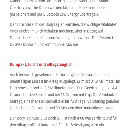
Kamera und Mikrofon aus. Es erfolgt keine Video- oder Audio-
Übertragung. Die Daten werden lokal auf dem Smartphone
gespeichert und per Bluetooth Low Energy übertragen.
Damit richtet sich der BodyTag an Familien, die wichtige Vitaldaten
ihres Kindes im Blick behalten möchten, aber in Bezug auf
Datenschutz keine Kompromisse eingehen wollen. Das System ist
DSGVO-konform und kommt ohne Abo aus.
Kompakt, leicht und alltagstauglich
Auch technisch gesehen ist der fürsorgliche Sensor auf einen
unauffälligen Einsatz im Alltag ausgelegt. Er misst 31,8 Millimeter im
Durchmesser und ist 5,3 Millimeter hoch. Das Gewicht liegt bei 4,4
Gramm für den Sensor und bei 16 Gramm mit Clip. Die Akkulaufzeit
beträgt je nach Messintervall drei bis fünf Tage. Vollständig geladen
ist der kleine Sensor in rund 90 Minuten über kontaktloses Laden.
Der BodyTag nutzt Bluetooth 5.1, ist nach IP68 wasserdicht und für
den Alltag stoßfest konzipiert. Für die Befestigung wird ein