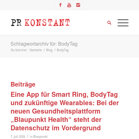
Schlagwortarchiv für: BodyTag
Du bist hier:
Startseite
/
Blog
/
BodyTag
Beiträge
Eine App für Smart Ring, BodyTag
und zukünftige Wearables: Bei der
neuen Gesundheitsplattform
„Blaupunkt Health“ steht der
Datenschutz im Vordergrund
/
7. Juli 2026
in
Blaupunkt