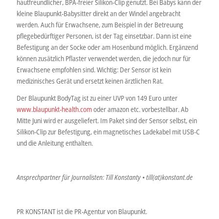
hautfreundlicher, BPA-freier Silikon-Clip genutzt. Bei Babys kann der
kleine Blaupunkt-Babysitter direkt an der Windel angebracht
werden. Auch für Erwachsene, zum Beispiel in der Betreuung
pflegebedürftiger Personen, ist der Tag einsetzbar. Dann ist eine
Befestigung an der Socke oder am Hosenbund möglich. Ergänzend
können zusätzlich Pflaster verwendet werden, die jedoch nur für
Erwachsene empfohlen sind. Wichtig: Der Sensor ist kein
medizinisches Gerät und ersetzt keinen ärztlichen Rat.
Der Blaupunkt BodyTag ist zu einer UVP von 149 Euro unter
www.blaupunkt-health.com
oder amazon etc. vorbestellbar. Ab
Mitte Juni wird er ausgeliefert. Im Paket sind der Sensor selbst, ein
Silikon-Clip zur Befestigung, ein magnetisches Ladekabel mit USB-C
und die Anleitung enthalten.
Ansprechpartner für Journalisten: Till Konstanty • till(at)konstant.de
PR KONSTANT ist die PR-Agentur von Blaupunkt.