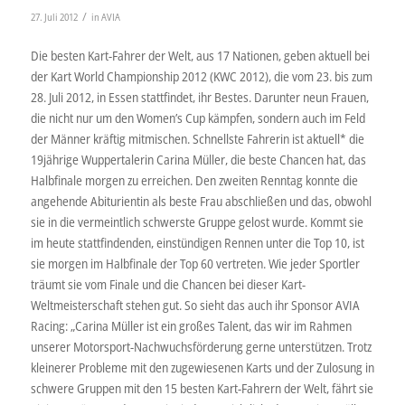
/
27. Juli 2012
in
AVIA
Die besten Kart-Fahrer der Welt, aus 17 Nationen, geben aktuell bei
der Kart World Championship 2012 (KWC 2012), die vom 23. bis zum
28. Juli 2012, in Essen stattfindet, ihr Bestes. Darunter neun Frauen,
die nicht nur um den Women’s Cup kämpfen, sondern auch im Feld
der Männer kräftig mitmischen. Schnellste Fahrerin ist aktuell* die
19jährige Wuppertalerin Carina Müller, die beste Chancen hat, das
Halbfinale morgen zu erreichen. Den zweiten Renntag konnte die
angehende Abiturientin als beste Frau abschließen und das, obwohl
sie in die vermeintlich schwerste Gruppe gelost wurde. Kommt sie
im heute stattfindenden, einstündigen Rennen unter die Top 10, ist
sie morgen im Halbfinale der Top 60 vertreten. Wie jeder Sportler
träumt sie vom Finale und die Chancen bei dieser Kart-
Weltmeisterschaft stehen gut. So sieht das auch ihr Sponsor AVIA
Racing: „Carina Müller ist ein großes Talent, das wir im Rahmen
unserer Motorsport-Nachwuchsförderung gerne unterstützen. Trotz
kleinerer Probleme mit den zugewiesenen Karts und der Zulosung in
schwere Gruppen mit den 15 besten Kart-Fahrern der Welt, fährt sie