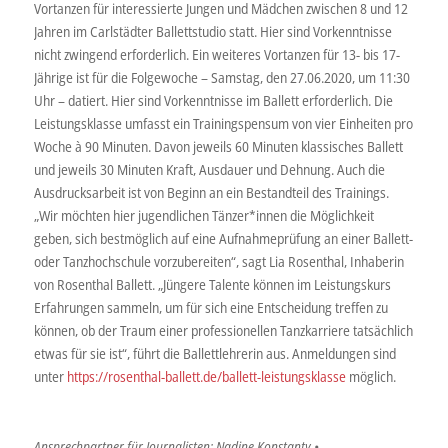
Vortanzen für interessierte Jungen und Mädchen zwischen 8 und 12
Jahren im Carlstädter Ballettstudio statt. Hier sind Vorkenntnisse
nicht zwingend erforderlich. Ein weiteres Vortanzen für 13- bis 17-
Jährige ist für die Folgewoche – Samstag, den 27.06.2020, um 11:30
Uhr – datiert. Hier sind Vorkenntnisse im Ballett erforderlich. Die
Leistungsklasse umfasst ein Trainingspensum von vier Einheiten pro
Woche à 90 Minuten. Davon jeweils 60 Minuten klassisches Ballett
und jeweils 30 Minuten Kraft, Ausdauer und Dehnung. Auch die
Ausdrucksarbeit ist von Beginn an ein Bestandteil des Trainings.
„Wir möchten hier jugendlichen Tänzer*innen die Möglichkeit
geben, sich bestmöglich auf eine Aufnahmeprüfung an einer Ballett-
oder Tanzhochschule vorzubereiten“, sagt Lia Rosenthal, Inhaberin
von Rosenthal Ballett. „Jüngere Talente können im Leistungskurs
Erfahrungen sammeln, um für sich eine Entscheidung treffen zu
können, ob der Traum einer professionellen Tanzkarriere tatsächlich
etwas für sie ist“, führt die Ballettlehrerin aus. Anmeldungen sind
unter
https://rosenthal-ballett.de/ballett-leistungsklasse
möglich.
Ansprechpartner für Journalisten: Nadine Konstanty •