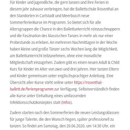
Für Kinder und Jugendliche, die gern tanzen und ihre Ferien in
diesem Jahr zuhause verbringen, hat die Ballettschule Rosenthal an
den Standorten in Carlstadt und Meerbusch neue
Sommerferienkurse im Programm. So bietet sich für alle
Altersgruppen die Chance in den Ballettunterricht reinzuschnuppern
und die Faszination des klassischen Tanzes in mehr als nur einer
Probestunde zu erleben. An mehreren Nachmittagen in der Woche
haben kleine und große Tänzer sechs Wochen lang die Möglichkeit,
am Ballettunterricht teilzunehmen, ohne eine monatliche
Mitgliedschaft einzugehen. Zudem gibt es einen neuen Adult & Child
Kurs für Kinder im Alter von zwei und drei Jahren. Hier tanzen Eltern
und Kinder gemeinsam unter englischsprachiger Anleitung. Eine
Übersicht aller Kurse steht online unter
https://rosenthal-
ballett.de/ferienprogramm
zur Verfügung. Selbstverständlich finden
alle Kurse unter Einhaltung eines umfassenden
Infektionsschutzkonzeptes statt (
Infos
).
Zudem starten nach den Sommerferien die neuen Leistungsklassen
für junge Talente, die den Wunsch hegen, später professionell zu
tanzen. So findet am Samstag, den 20.06.2020, um 14:30 Uhr, ein