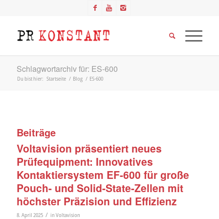
Schlagwortarchiv für: ES-600
Du bist hier:
Startseite
/
Blog
/
ES-600
Beiträge
Voltavision präsentiert neues
Prüfequipment: Innovatives
Kontaktiersystem EF-600 für große
Pouch- und Solid-State-Zellen mit
höchster Präzision und Effizienz
/
8. April 2025
in
Voltavision