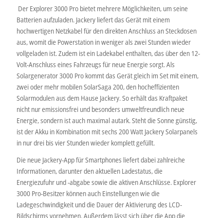
Der Explorer 3000 Pro bietet mehrere Möglichkeiten, um seine
Batterien aufzuladen. Jackery liefert das Gerät mit einem
hochwertigen Netzkabel für den direkten Anschluss an Steckdosen
aus, womit die Powerstation in weniger als zwei Stunden wieder
vollgeladen ist. Zudem ist ein Ladekabel enthalten, das über den 12-
Volt-Anschluss eines Fahrzeugs für neue Energie sorgt. Als
Solargenerator 3000 Pro kommt das Gerät gleich im Set mit einem,
zwei oder mehr mobilen SolarSaga 200, den hocheffizienten
Solarmodulen aus dem Hause Jackery. So erhält das Kraftpaket
nicht nur emissionsfrei und besonders umweltfreundlich neue
Energie, sondern ist auch maximal autark. Steht die Sonne günstig,
ist der Akku in Kombination mit sechs 200 Watt Jackery Solarpanels
in nur drei bis vier Stunden wieder komplett gefüllt.
Die neue Jackery-App für Smartphones liefert dabei zahlreiche
Informationen, darunter den aktuellen Ladestatus, die
Energiezufuhr und -abgabe sowie die aktiven Anschlüsse. Explorer
3000 Pro-Besitzer können auch Einstellungen wie die
Ladegeschwindigkeit und die Dauer der Aktivierung des LCD-
Bildschirms vornehmen. Außerdem lässt sich über die App die