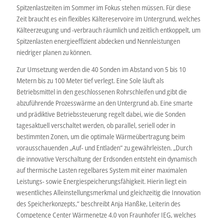
Spitzenlastzeiten im Sommer im Fokus stehen müssen. Für diese
Zeit braucht es ein flexibles Kältereservoire im Untergrund, welches
Kälteerzeugung und -verbrauch räumlich und zeitlich entkoppelt, um
Spitzenlasten energieeffizient abdecken und Nennleistungen
niedriger planen zu können.
Zur Umsetzung werden die 40 Sonden im Abstand von 5 bis 10
Metern bis zu 100 Meter tief verlegt. Eine Sole läuft als
Betriebsmittel in den geschlossenen Rohrschleifen und gibt die
abzuführende Prozesswärme an den Untergrund ab. Eine smarte
und prädiktive Betriebssteuerung regelt dabei, wie die Sonden
tagesaktuell verschaltet werden, ob parallel, seriell oder in
bestimmten Zonen, um die optimale Wärmeübertragung beim
vorausschauenden „Auf- und Entladen“ zu gewährleisten. „Durch
die innovative Verschaltung der Erdsonden entsteht ein dynamisch
auf thermische Lasten regelbares System mit einer maximalen
Leistungs- sowie Energiespeicherungsfähigkeit. Hierin liegt ein
wesentliches Alleinstellungsmerkmal und gleichzeitig die Innovation
des Speicherkonzepts,“ beschreibt Anja Hanßke, Leiterin des
Competence Center Wärmenetze 4.0 von Fraunhofer IEG, welches