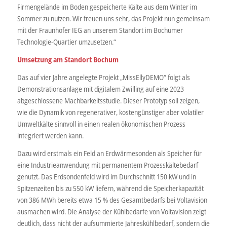
Firmengelände im Boden gespeicherte Kälte aus dem Winter im
Sommer zu nutzen. Wir freuen uns sehr, das Projekt nun gemeinsam
mit der Fraunhofer IEG an unserem Standort im Bochumer
Technologie-Quartier umzusetzen.“
Umsetzung am Standort Bochum
Das auf vier Jahre angelegte Projekt „MissEllyDEMO“ folgt als
Demonstrationsanlage mit digitalem Zwilling auf eine 2023
abgeschlossene Machbarkeitsstudie. Dieser Prototyp soll zeigen,
wie die Dynamik von regenerativer, kostengünstiger aber volatiler
Umweltkälte sinnvoll in einen realen ökonomischen Prozess
integriert werden kann.
Dazu wird erstmals ein Feld an Erdwärmesonden als Speicher für
eine Industrieanwendung mit permanentem Prozesskältebedarf
genutzt. Das Erdsondenfeld wird im Durchschnitt 150 kW und in
Spitzenzeiten bis zu 550 kW liefern, während die Speicherkapazität
von 386 MWh bereits etwa 15 % des Gesamtbedarfs bei Voltavision
ausmachen wird. Die Analyse der Kühlbedarfe von Voltavision zeigt
deutlich, dass nicht der aufsummierte Jahreskühlbedarf, sondern die