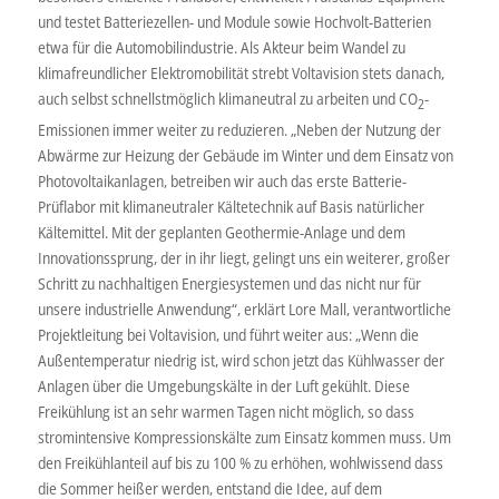
und testet Batteriezellen- und Module sowie Hochvolt-Batterien
etwa für die Automobilindustrie. Als Akteur beim Wandel zu
klimafreundlicher Elektromobilität strebt Voltavision stets danach,
auch selbst schnellstmöglich klimaneutral zu arbeiten und CO
-
2
Emissionen immer weiter zu reduzieren. „Neben der Nutzung der
Abwärme zur Heizung der Gebäude im Winter und dem Einsatz von
Photovoltaikanlagen, betreiben wir auch das erste Batterie-
Prüflabor mit klimaneutraler Kältetechnik auf Basis natürlicher
Kältemittel. Mit der geplanten Geothermie-Anlage und dem
Innovationssprung, der in ihr liegt, gelingt uns ein weiterer, großer
Schritt zu nachhaltigen Energiesystemen und das nicht nur für
unsere industrielle Anwendung“, erklärt Lore Mall, verantwortliche
Projektleitung bei Voltavision, und führt weiter aus: „Wenn die
Außentemperatur niedrig ist, wird schon jetzt das Kühlwasser der
Anlagen über die Umgebungskälte in der Luft gekühlt. Diese
Freikühlung ist an sehr warmen Tagen nicht möglich, so dass
stromintensive Kompressionskälte zum Einsatz kommen muss. Um
den Freikühlanteil auf bis zu 100 % zu erhöhen, wohlwissend dass
die Sommer heißer werden, entstand die Idee, auf dem