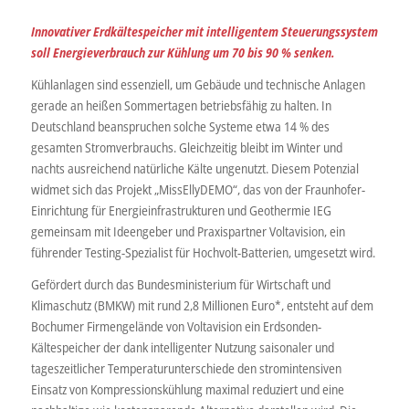
Innovativer Erdkältespeicher mit intelligentem Steuerungssystem
soll Energieverbrauch zur Kühlung um 70 bis 90 % senken.
Kühlanlagen sind essenziell, um Gebäude und technische Anlagen
gerade an heißen Sommertagen betriebsfähig zu halten. In
Deutschland beanspruchen solche Systeme etwa 14 % des
gesamten Stromverbrauchs. Gleichzeitig bleibt im Winter und
nachts ausreichend natürliche Kälte ungenutzt. Diesem Potenzial
widmet sich das Projekt „MissEllyDEMO“, das von der Fraunhofer-
Einrichtung für Energieinfrastrukturen und Geothermie IEG
gemeinsam mit Ideengeber und Praxispartner Voltavision, ein
führender Testing-Spezialist für Hochvolt-Batterien, umgesetzt wird.
Gefördert durch das Bundesministerium für Wirtschaft und
Klimaschutz (BMKW) mit rund 2,8 Millionen Euro*, entsteht auf dem
Bochumer Firmengelände von Voltavision ein Erdsonden-
Kältespeicher der dank intelligenter Nutzung saisonaler und
tageszeitlicher Temperaturunterschiede den stromintensiven
Einsatz von Kompressionskühlung maximal reduziert und eine