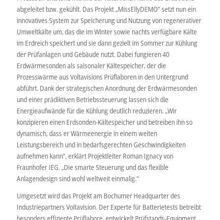
abgeleitet bzw. gekühlt. Das Projekt „MissEllyDEMO“ setzt nun ein
innovatives System zur Speicherung und Nutzung von regenerativer
Umweltkälte um, das die im Winter sowie nachts verfügbare Kälte
im Erdreich speichert und sie dann gezielt im Sommer zur Kühlung
der Prüfanlagen und Gebäude nutzt. Dabei fungieren 40
Erdwärmesonden als saisonaler Kältespeicher, der die
Prozesswärme aus Voltavisions Prüflaboren in den Untergrund
abführt. Dank der strategischen Anordnung der Erdwärmesonden
und einer prädiktiven Betriebssteuerung lassen sich die
Energieaufwände für die Kühlung deutlich reduzieren. „Wir
konzipieren einen Erdsonden-Kältespeicher und betreiben ihn so
dynamisch, dass er Wärmeenergie in einem weiten
Leistungsbereich und in bedarfsgerechten Geschwindigkeiten
aufnehmen kann“, erklärt Projektleiter Roman Ignacy von
Fraunhofer IEG. „Die smarte Steuerung und das flexible
Anlagendesign sind wohl weltweit einmalig.“
Umgesetzt wird das Projekt am Bochumer Headquarter des
Industriepartners Voltavision. Der Experte für Batterietests betreibt
besonders effiziente Prüflabore, entwickelt Prüfstands-Equipment