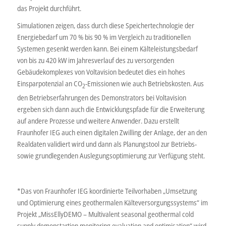
das Projekt durchführt.
Simulationen zeigen, dass durch diese Speichertechnologie der
Energiebedarf um 70 % bis 90 % im Vergleich zu traditionellen
Systemen gesenkt werden kann. Bei einem Kälteleistungsbedarf
von bis zu 420 kW im Jahresverlauf des zu versorgenden
Gebäudekomplexes von Voltavision bedeutet dies ein hohes
Einsparpotenzial an CO
-Emissionen wie auch Betriebskosten. Aus
2
den Betriebserfahrungen des Demonstrators bei Voltavision
ergeben sich dann auch die Entwicklungspfade für die Erweiterung
auf andere Prozesse und weitere Anwender. Dazu erstellt
Fraunhofer IEG auch einen digitalen Zwilling der Anlage, der an den
Realdaten validiert wird und dann als Planungstool zur Betriebs-
sowie grundlegenden Auslegungsoptimierung zur Verfügung steht.
*Das von Fraunhofer IEG koordinierte Teilvorhaben „Umsetzung
und Optimierung eines geothermalen Kälteversorgungssystems“ im
Projekt „MissEllyDEMO – Multivalent seasonal geothermal cold
supply demonstartion monitoring evaluation and optimisation“ wird