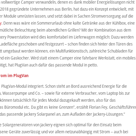
in vollwertige Camper verwandeln, denen es dank mobiler Energielösungen nicht
 2018 gegründete Unternehmen aus Berlin, hat dazu ein Konzept entwickelt, mit
er Module umrüsten lassen, und setzt dabei in Sachen Stromversorgung auf die
y
. Denn was wäre ein Sommerurlaub ohne kalte Getränke aus der Kühlbox, eine
gemütliche Beleuchtung beim abendlichen Grillen? Mit der Kombination aus dem
ery Powerstation wird dies komfortabel im Lieferwagen möglich: Dazu werden
 Ladefläche geschoben und festgezurrt – schon finden sich hinter den Türen des
tt umgebaut werden können, ein Multifunktionstisch, zahlreiche Schubladen für
nd ein Gaskocher. Wird statt einem Camper eine fahrbare Werkstatt, ein mobiles
tigt, hat PlugVan auch dafür das passende Modul in petto.
trom im PlugVan
 PlugVan-Modul integriert. Schon steht an Bord ausreichend Energie für die
, Wasserpumpe und Co. – sowie für externe Verbraucher, vom Laptop bis zur
 können tatsächlich für jedes Modul dazugekauft werden, also für das
 Büromodul etc. Da gibt es keine Grenzen“, erzählt Florian Fey, Geschäftsführe
 das passende Jackery Solarpanel an, zum Aufladen der Jackery-Lösungen.“
e Solargeneratoren von Jackery eignen sich optimal für den Einsatz beim
ene Geräte zuverlässig und vor allem netzunabhängig mit Strom – auch bei