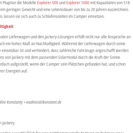
t PlugVan die Modelle
Explorer 500
und
Explorer 1000
mit Kapazitäten von 518
 ein geringes Gewicht und eine Lebensdauer von bis zu 20 Jahren auszeichnen.
en, lassen sie sich auch zu Schlafenszeiten im Camper einsetzen.
ltigkeit
en Lieferwagen und den Jackery-Lösungen erfüllt nicht nur alle Ansprüche an
t auch ein hohes Maß an Nachhaltigkeit. Während der Lieferwagen durch seine
e einsetzbar ist und verhindert, dass zahlreiche Fahrzeuge angeschafft werden
ons von Jackery mit dem passenden Solarmodul durch die Kraft der Sonne
nfach aufgestellt, wenn der Camper sein Plätzchen gefunden hat, und schon
rer Energien auf.
dine Konstanty • nadine(at)konstant.de
 Jackery.