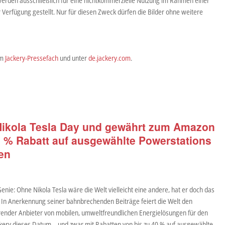
werden ausschließlich für eine nichtkommerzielle Nutzung im Rahmen einer
r Verfügung gestellt. Nur für diesen Zweck dürfen die Bilder ohne weitere
im
Jackery-Pressefach
und unter
de.jackery.com
.
 Nikola Tesla Day und gewährt zum Amazon
0 % Rabatt auf ausgewählte Powerstations
en
Genie: Ohne Nikola Tesla wäre die Welt vielleicht eine andere, hat er doch das
tet. In Anerkennung seiner bahnbrechenden Beiträge feiert die Welt den
ührender Anbieter von mobilen, umweltfreundlichen Energielösungen für den
ckery dieses Datum – und zwar mit Rabatten von bis zu 40 % auf ausgewählte