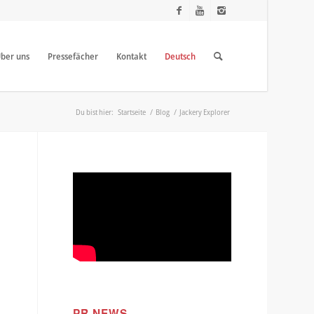
ber uns
Pressefächer
Kontakt
Deutsch
Du bist hier:
Startseite
/
Blog
/
Jackery Explorer
PR NEWS