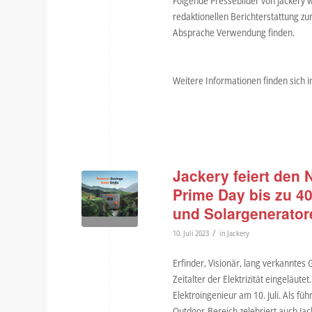
Folgende Pressebilder von Jackery 
redaktionellen Berichterstattung zu
Absprache Verwendung finden.
Weitere Informationen finden sich 
Jackery feiert den
Prime Day bis zu 4
und Solargenerator
/
10. Juli 2023
in
Jackery
Erfinder, Visionär, lang verkanntes 
Zeitalter der Elektrizität eingeläu
Elektroingenieur am 10. Juli. Als f
Outdoor-Bereich zelebriert auch Ja