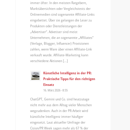
immer öfter. In den meisten Ratgebern,
Marktübersichten oder Vergleichstests der
Onlinemedien sind sogenannte Affiliate-Links
eingebettet. Über sie gelangen die Leser zu
Produkten oder Dienstleistungen der
„Advertiser“. Advetiser sind meist
Unternehmen, die an sogenannte „Affiliates“
(Verlage, Blogger, Influencer) Provisionen
zahlen, wenn Ware über einen Affiliate-Link
verkauft wurde. Affiliate-Marketing kann
verschiedene Aktionen […]
Künstliche Intelligenz in der PR:
Praktische Tipps für den richtigen
Einsatz
16. März 2026 - 8:55
ChatGPT, Gemini und Co. sind heutzutage
nicht mehr aus dem Alltag vieler Menschen
wegzudenken. Auch in der PR-Arbeit wird
künstliche Intelligenz immer häufiger
eingesetzt. Laut aktueller Umfrage der
Cision/PR Week sagen mehr als 67 % der