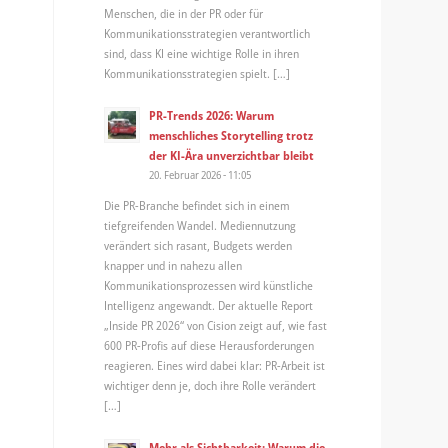
Menschen, die in der PR oder für
Kommunikationsstrategien verantwortlich
sind, dass KI eine wichtige Rolle in ihren
Kommunikationsstrategien spielt. […]
PR-Trends 2026: Warum
menschliches Storytelling trotz
der KI-Ära unverzichtbar bleibt
20. Februar 2026 - 11:05
Die PR-Branche befindet sich in einem
tiefgreifenden Wandel. Mediennutzung
verändert sich rasant, Budgets werden
knapper und in nahezu allen
Kommunikationsprozessen wird künstliche
Intelligenz angewandt. Der aktuelle Report
„Inside PR 2026“ von Cision zeigt auf, wie fast
600 PR-Profis auf diese Herausforderungen
reagieren. Eines wird dabei klar: PR-Arbeit ist
wichtiger denn je, doch ihre Rolle verändert
[…]
Mehr als Sichtbarkeit: Warum die