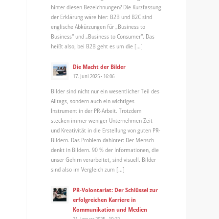
hinter diesen Bezeichnungen? Die Kurzfassung
der Erklärung wäre hier: B2B und B2C sind
englische Abkürzungen für „Business to
Business“ und „Business to Consumer“. Das
heißt also, bei B2B geht es um die […]
Die Macht der Bilder
17. Juni 2025 - 16:06
Bilder sind nicht nur ein wesentlicher Teil des
Alltags, sondern auch ein wichtiges
Instrument in der PR-Arbeit. Trotzdem
stecken immer weniger Unternehmen Zeit
und Kreativität in die Erstellung von guten PR-
Bildern. Das Problem dahinter: Der Mensch
denkt in Bildern. 90 % der Informationen, die
unser Gehirn verarbeitet, sind visuell. Bilder
sind also im Vergleich zum […]
PR-Volontariat: Der Schlüssel zur
erfolgreichen Karriere in
Kommunikation und Medien
21. Januar 2025 - 10:22