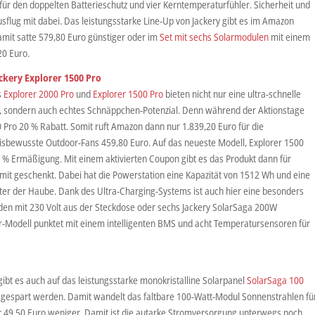
 für den doppelten Batterieschutz und vier Kerntemperaturfühler. Sicherheit und
usflug mit dabei. Das leistungsstarke Line-Up von Jackery gibt es im Amazon
amit satte 579,80 Euro günstiger oder im
Set mit sechs Solarmodulen
mit einem
20 Euro.
ackery Explorer 1500 Pro
s
Explorer 2000 Pro
und
Explorer 1500 Pro
bieten nicht nur eine ultra-schnelle
, sondern auch echtes Schnäppchen-Potenzial. Denn während der Aktionstage
00 Pro 20 % Rabatt. Somit ruft Amazon dann nur 1.839,20 Euro für die
isbewusste Outdoor-Fans 459,80 Euro. Auf das neueste Modell, Explorer 1500
 % Ermäßigung. Mit einem aktivierten Coupon gibt es das Produkt dann für
omit geschenkt. Dabei hat die Powerstation eine Kapazität von 1512 Wh und eine
er der Haube. Dank des Ultra-Charging-Systems ist auch hier eine besonders
nden mit 230 Volt aus der Steckdose oder sechs Jackery SolarSaga 200W
r-Modell punktet mit einem intelligenten BMS und acht Temperatursensoren für
bt es auch auf das leistungsstarke monokristalline Solarpanel
SolarSaga 100
 gespart werden. Damit wandelt das faltbare 100-Watt-Modul Sonnenstrahlen fü
ür 49,50 Euro weniger. Damit ist die autarke Stromversorgung unterwegs noch