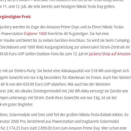
. und 12. Juli, die teils bereits zum heutigen Nikola Tesla Day gelten.
rgünstigten Preis
Jackery werden im Zuge des Amazon Prime Days und zu Ehren Nikola Teslas
le Powerstation
Explorer 1000
feierliche 40 % günstiger. Sie hat eine
er Haube und bietet bis zu sieben Geräten Anschluss. So wird sie beim Camping-
-Steckdosen und 1000 Watt Ausgangsleistung zur universalen Strom-Zentrale im
49,00 Euro UVP zahlen Outdoor-Fans bis zum 12. Juli im
Jackery-Shop auf Amazon
 mit zur Elektro-Party. Sie bietet eine Akkukapazität von 518 Wh und eignet sich
ingem Gewicht von nur 6 kg besonders für Abenteuer im Freien. Auch hier könne
 40 % von den 659,99 Euro UVP abziehen. Wie auch bei der kleinsten
rer 240. Als ideales Einsteigermodell mit 240 Wh Akku versorgt sie Geräte wie
pen unterwegs mit Strom. Dank ihres Gewichts von nur 3 kg, ist sie bei
 ein guter Begleiter.
ions, Solarmodule und Sets sind Teil der großen Nikola-Tesla-Rabatt-Aktion. So
enerator 2000 Pro, bestehend aus Powerstation und tragbarem Solarmodul
für 2.174,25 Euro statt 2.899,00 Euro zum Amazon Prime Day. Wer schon eine