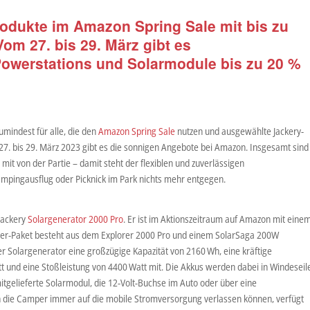
rodukte im Amazon Spring Sale mit bis zu
Vom 27. bis 29. März gibt es
Powerstations und Solarmodule bis zu 20 %
Zumindest für alle, die den
Amazon Spring Sale
nutzen und ausgewählte Jackery-
27. bis 29. März 2023 gibt es die sonnigen Angebote bei Amazon. Insgesamt sind
it von der Partie – damit steht der flexiblen und zuverlässigen
pingausflug oder Picknick im Park nichts mehr entgegen.
 Jackery
Solargenerator 2000 Pro
. Er ist im Aktionszeitraum auf Amazon mit eine
ower-Paket besteht aus dem Explorer 2000 Pro und einem SolarSaga 200W
er Solargenerator eine großzügige Kapazität von 2160 Wh, eine kräftige
 und eine Stoßleistung von 4400 Watt mit. Die Akkus werden dabei in Windeseil
tgelieferte Solarmodul, die 12-Volt-Buchse im Auto oder über eine
 die Camper immer auf die mobile Stromversorgung verlassen können, verfügt