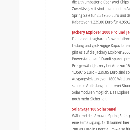
die Lithiumbatterie über zwei Chips
Zuverlässigkeit sind so auf jedem A
Spring Sale für 2.319,20 Euro und d
Rabatt von 1.239,80 Euro für 4.959,
Jackery Explorer 2000 Pro und J
Die beiden tragbaren Powerstation
Ladung und großzügige Kapazitäten
gibt es auf die Jackery Explorer 20
Powerstation auf. Damit sparen pre
Pro, gewährt Jackery bei Amazon 15
1.359,15 Euro – 239,85 Euro sind s
Ausgangsleistung von 1800 Watt unt
schnelle Aufladung in nur zwei Stu
Solarmodulen möglich. Das Explore
noch mehr Sicherheit.
SolarSaga 100 Solarpanel
Während des Amazon Spring Sales gi
eine Ermäßigung. 15 % können hier
280,49 Euro in Energie um – also f