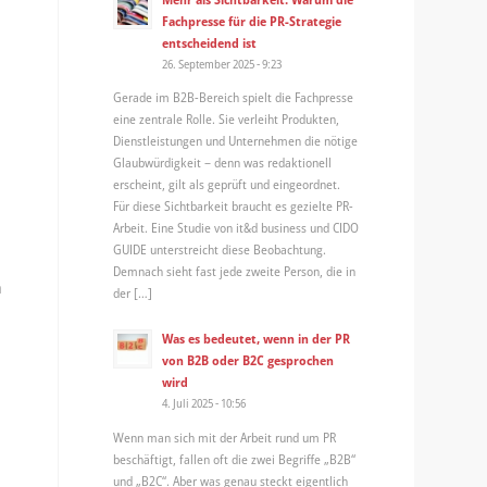
Fachpresse für die PR-Strategie
entscheidend ist
26. September 2025 - 9:23
Gerade im B2B-Bereich spielt die Fachpresse
eine zentrale Rolle. Sie verleiht Produkten,
Dienstleistungen und Unternehmen die nötige
Glaubwürdigkeit – denn was redaktionell
erscheint, gilt als geprüft und eingeordnet.
Für diese Sichtbarkeit braucht es gezielte PR-
Arbeit. Eine Studie von it&d business und CIDO
GUIDE unterstreicht diese Beobachtung.
Demnach sieht fast jede zweite Person, die in
n
der […]
Was es bedeutet, wenn in der PR
von B2B oder B2C gesprochen
wird
4. Juli 2025 - 10:56
Wenn man sich mit der Arbeit rund um PR
beschäftigt, fallen oft die zwei Begriffe „B2B“
und „B2C“. Aber was genau steckt eigentlich