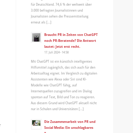
für Deutschland. 74,6 % der weltweit über
3.000 befragten Journalistinnen und
Journalisten sehen die Pressemitteilung
erneut als […]
Braucht PR in Zeiten von ChatGPT
noch PR-Beratende? Die Antwort
lautet: Jetzt erst recht.
17. Juli 2024 - 14:58
Mit ChatGPT ist ein künstlich intelligentes
Hilfsmittel zugänglich, das sich auch für den
Arbeitsalltag eignet. Im Vergleich zu digitalen
Assistenten wie Alexa oder Siri sind KI-
Modelle wie ChatGPT fähig, auf
Internetquellen zuzugreifen und im Dialog
spontan auf Text, Bild und Ton zu reagieren.
Aus diesem Grund wird ChatGPT aktuell nicht
nur in Schulen und Universitäten […]
Die Zusammenarbeit von PR und
r
Social Media: Ein unschlagbares