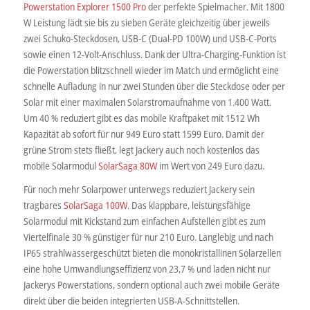
Powerstation Explorer 1500 Pro
der perfekte Spielmacher. Mit 1800
W Leistung lädt sie bis zu sieben Geräte gleichzeitig über jeweils
zwei Schuko-Steckdosen, USB-C (Dual-PD 100W) und USB-C-Ports
sowie einen 12-Volt-Anschluss. Dank der Ultra-Charging-Funktion ist
die Powerstation blitzschnell wieder im Match und ermöglicht eine
schnelle Aufladung in nur zwei Stunden über die Steckdose oder per
Solar mit einer maximalen Solarstromaufnahme von 1.400 Watt.
Um 40 % reduziert gibt es das mobile Kraftpaket mit 1512 Wh
Kapazität ab sofort für nur 949 Euro statt 1599 Euro. Damit der
grüne Strom stets fließt, legt Jackery auch noch kostenlos das
mobile Solarmodul
SolarSaga 80W
im Wert von 249 Euro dazu.
Für noch mehr Solarpower unterwegs reduziert Jackery sein
tragbares
SolarSaga 100W
. Das klappbare, leistungsfähige
Solarmodul mit Kickstand zum einfachen Aufstellen gibt es zum
Viertelfinale 30 % günstiger für nur 210 Euro. Langlebig und nach
IP65 strahlwassergeschützt bieten die monokristallinen Solarzellen
eine hohe Umwandlungseffizienz von 23,7 % und laden nicht nur
Jackerys Powerstations, sondern optional auch zwei mobile Geräte
direkt über die beiden integrierten USB-A-Schnittstellen.