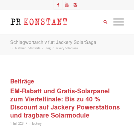
Schlagwortarchiv für: Jackery SolarSaga
Du bist hier:
Startseite
/
Blog
/
Jackery SolarSaga
Beiträge
EM-Rabatt und Gratis-Solarpanel
zum Viertelfinale: Bis zu 40 %
Discount auf Jackery Powerstations
und tragbare Solarmodule
/
1. Juli 2024
in
Jackery