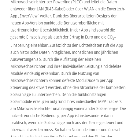
Mikrowechselrichter per Powerline (PLCC) und leitet die Daten
entweder über LAN (RJ45-Kabel) oder über WLAN an die Envertech-
App „EnverView“ weiter. Dank des überarbeiteten Designs der
neuen App-Version punktet die Benutzeroberfläche mit
userfreundlicher Übersichtlichkeit. In der App sind sowohl die
gesamte Einspeisung als auch der Ertrag in Euro und die CO
-
2
Einsparung einsehbar. Zusätzlich zu den Echtzeitdaten ruft die App
auch historische Daten in täglichen, monatlichen und jährlichen
Auswertungen ab. Durch die Auflistung der einzelnen
Mikrowechselrichter und ihrer individuellen Leistung sind defekte
Module eindeutig erkennbar. Durch die Nutzung von
Mikrowechselrichtern können defekte Modul zudem per App-
Steuerung deaktiviert werden, ohne den Stromkreis der kompletten
Solaranlage zu unterbrechen. Denn die funktionsfähigen
Solarmodule erzeugen aufgrund ihres individuellen MPP-Trackers
am Mikrowechselrichter unabhängig voneinander Solarenergie. Die
nutzerfreundliche Bedienung per App ist insbesondere dann
praktisch, wenn die Solaranlage auch aus der Ferne gesteuert und
überwacht werden muss. So haben Nutzende immer und überall
Einsicht in die Leistung ihrer Solaranlage und den Status der