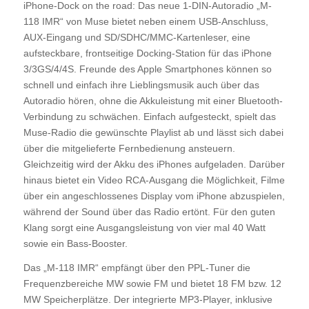
iPhone-Dock on the road: Das neue 1-DIN-Autoradio „M-
118 IMR“ von Muse bietet neben einem USB-Anschluss,
AUX-Eingang und SD/SDHC/MMC-Kartenleser, eine
aufsteckbare, frontseitige Docking-Station für das iPhone
3/3GS/4/4S. Freunde des Apple Smartphones können so
schnell und einfach ihre Lieblingsmusik auch über das
Autoradio hören, ohne die Akkuleistung mit einer Bluetooth-
Verbindung zu schwächen. Einfach aufgesteckt, spielt das
Muse-Radio die gewünschte Playlist ab und lässt sich dabei
über die mitgelieferte Fernbedienung ansteuern.
Gleichzeitig wird der Akku des iPhones aufgeladen. Darüber
hinaus bietet ein Video RCA-Ausgang die Möglichkeit, Filme
über ein angeschlossenes Display vom iPhone abzuspielen,
während der Sound über das Radio ertönt. Für den guten
Klang sorgt eine Ausgangsleistung von vier mal 40 Watt
sowie ein Bass-Booster.
Das „M-118 IMR“ empfängt über den PPL-Tuner die
Frequenzbereiche MW sowie FM und bietet 18 FM bzw. 12
MW Speicherplätze. Der integrierte MP3-Player, inklusive