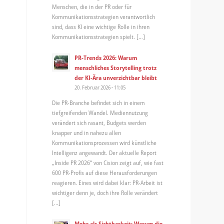
Menschen, die in der PR oder für
Kommunikationsstrategien verantwortlich
sind, dass KI eine wichtige Rolle in ihren
Kommunikationsstrategien spielt. […]
PR-Trends 2026: Warum
menschliches Storytelling trotz
der KI-Ära unverzichtbar bleibt
20. Februar 2026 - 11:05
Die PR-Branche befindet sich in einem
tiefgreifenden Wandel. Mediennutzung
verändert sich rasant, Budgets werden
knapper und in nahezu allen
Kommunikationsprozessen wird künstliche
Intelligenz angewandt. Der aktuelle Report
„Inside PR 2026“ von Cision zeigt auf, wie fast
600 PR-Profis auf diese Herausforderungen
reagieren. Eines wird dabei klar: PR-Arbeit ist
wichtiger denn je, doch ihre Rolle verändert
[…]
Mehr als Sichtbarkeit: Warum die