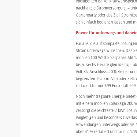
intelligenten Balkonkraftwerkspeic
nachhaltige Stromversorgung – unt
Gartenparty oder das Ziel, Stromkos
sich einfach bedienen lassen und max
Power für unterwegs und daheim:
Für alle, die auf kompakte Lösungen 
Strom unterwegs wünschen. Das Set
mobilen 100-Watt-Solarpanel. Mit 1
bis zu sechs Geräte gleichzeitig – 
Volt-Kfz-Anschluss. 20 % kleiner und 
begrenztem Platz im Van oder Zelt.
reduziert für nur 699 Euro statt 999
Noch mehr tragbare Energie bietet
mit einem mobilen SolarSaga 200 Wa
versorgt die leichteste 2-kWh-Lösun
langlebigen und besonders zuverläss
Anwendungen unterwegs oder als No
über 41 % reduziert und für nur 1.19