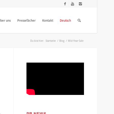
ber uns
Pressefächer
Kontakt
Deutsch
Du bist hier:
Startseite
/
Blog
/
Mid-Year-Sale
PR NEWS