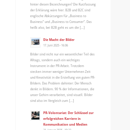
hinter diesen Bezeichnungen? Die Kurzfassung
der Erklärung wäre hier: B2B und B2C sind
englische Abkürzungen für „Business to
Business“ und „Business to Consumer“. Das
heißt also, bei B2B geht es um die […]
Die Macht der Bilder
17. Juni 2025 - 16:06
Bilder sind nicht nur ein wesentlicher Teil des
Alltags, sondern auch ein wichtiges
Instrument in der PR-Arbeit. Trotzdem
stecken immer weniger Unternehmen Zeit
und Kreativität in die Erstellung von guten PR-
Bildern. Das Problem dahinter: Der Mensch
denkt in Bildern. 90 % der Informationen, die
unser Gehirn verarbeitet, sind visuell. Bilder
sind also im Vergleich zum […]
PR-Volontariat: Der Schlüssel zur
erfolgreichen Karriere in
Kommunikation und Medien
21. Januar 2025 - 10:22