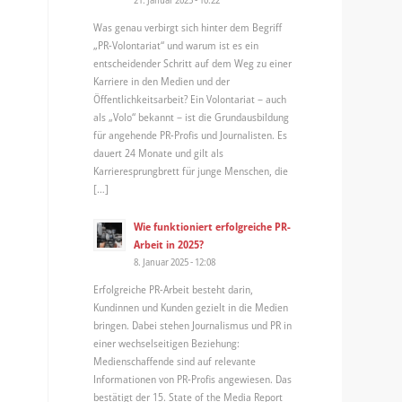
Was genau verbirgt sich hinter dem Begriff
„PR-Volontariat“ und warum ist es ein
entscheidender Schritt auf dem Weg zu einer
Karriere in den Medien und der
Öffentlichkeitsarbeit? Ein Volontariat – auch
als „Volo“ bekannt – ist die Grundausbildung
für angehende PR-Profis und Journalisten. Es
dauert 24 Monate und gilt als
Karrieresprungbrett für junge Menschen, die
[…]
Wie funktioniert erfolgreiche PR-
Arbeit in 2025?
8. Januar 2025 - 12:08
Erfolgreiche PR-Arbeit besteht darin,
Kundinnen und Kunden gezielt in die Medien
bringen. Dabei stehen Journalismus und PR in
einer wechselseitigen Beziehung:
Medienschaffende sind auf relevante
Informationen von PR-Profis angewiesen. Das
bestätigt der 15. State of the Media Report