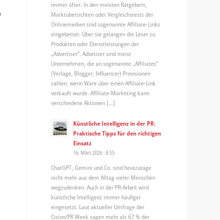
immer öfter. In den meisten Ratgebern,
o
Marktübersichten oder Vergleichstests der
Onlinemedien sind sogenannte Affiliate-Links
eingebettet. Über sie gelangen die Leser zu
Produkten oder Dienstleistungen der
„Advertiser“. Advetiser sind meist
Unternehmen, die an sogenannte „Affiliates“
(Verlage, Blogger, Influencer) Provisionen
zahlen, wenn Ware über einen Affiliate-Link
verkauft wurde. Affiliate-Marketing kann
verschiedene Aktionen […]
Künstliche Intelligenz in der PR:
Praktische Tipps für den richtigen
Einsatz
16. März 2026 - 8:55
ChatGPT, Gemini und Co. sind heutzutage
nicht mehr aus dem Alltag vieler Menschen
wegzudenken. Auch in der PR-Arbeit wird
künstliche Intelligenz immer häufiger
eingesetzt. Laut aktueller Umfrage der
Cision/PR Week sagen mehr als 67 % der