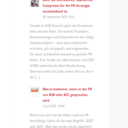
Fachpresse für die PR-Strategie
entscheidend ist
26. September 2025 - 9:23
Gerade im B2B-Bereich spielt die Fachpresse
eine zentrale Rolle. Sie verleiht Produkten,
Dienstleistungen und Unternehmen die nötige
Glaubwürdigkeit – denn was redaktionell
erscheint, gilt als geprüft und eingeordnet.
Für diese Sichtbarkeit braucht es gezielte PR-
Arbeit. Eine Studie von it&d business und CIDO
GUIDE unterstreicht diese Beobachtung.
Demnach sieht fast jede zweite Person, die in
der […]
Was es bedeutet, wenn in der PR
von B2B oder B2C gesprochen
wird
4. Juli 2025 - 10:56
Wenn man sich mit der Arbeit rund um PR
beschäftigt, fallen oft die zwei Begriffe „B2B“
und „B2C“. Aber was genau steckt eigentlich