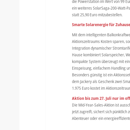
die Powerstation im Wert von 99 Eu
ein weiteres SolarSaga-200-Watt-Pan
statt 25,90 Euro mitzubestellen.
Smarte Solarenergie für Zuhaus
Mit dem intelligenten Balkonkraftw
Aktionszeitraums Kosten sparen, so
Integration dynamischer Stromtarife
Hause kombiniert Solarspeicher, Wec
kompakte System überzeugt mit eine
Einspeisung, einfachem Handling un
Besonders günstig ist ein Aktions
dem Jackery als Geschenk zwei Smar
1.975 Euro kostet im Aktionszeitrau
Aktion bis zum 27. Juli nur im of
Die Mid-Year-Sales-Aktion ist aussch
jetzt zugreift, sichert sich pünktlic
Abenteuer oder ein energieeffizie