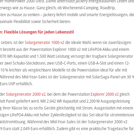
her HomePower 2000 Ultra. Damit unterstützt Jackery energieautarkes Leben un
erwegs wie zu Hause. Ganz gleich, ob Wochenend-Camping, Roadtrip,
ten zu Hause zu senken – Jackery liefert mobile und smarte Energielösungen, di
imale Flexibilität sowie Sicherheit bieten.
 Flexible Lösungen für jeden Lebensstil
setzen, ist der
Solargenerator 1000 v2
die ideale Wahl, wenn sie zuverlässigen
 besteht aus der Powerstation Explorer 1000 v2 mit LiFePO4-Akku und einem
.070 Wh Kapazität und 1.500 Watt Leistung versorgt der tragbare Solargenerator
über zwei Schuko-Steckdosen, zwei USB-C-Ports, einen USB-A-Slot und einen 12-
10 % leichter als vergleichbare Modelle ist die Powerstation ideal für alle mit
 Während des Mid-Year-Sales ist der Solargenerator mit SolarSaga-Panel um 30 
 Euro UVP erhältlich.
 der
Solargenerator 2000 v2
, bei dem die Powerstation
Explorer 2000 v2
gleich
tt Panel geliefert wird. Mit 2.042 Wh Kapazität und 2.200 W Ausgangsleistung
g ihrer Klasse bis zu sechs Geräte gleichzeitig mit Strom. Ausgestattet mit einem
igen LiFePO4-Akku mit hoher Zyklenfestigkeit ist das Set ideal für stromintensiv
tstromlösung. Während des Mid-Year-Sales ist der Solargenerator 2000 v2
9 Euro statt 2.049 Euro erhältlich. Zudem gibt es eine praktische Tragetasche für