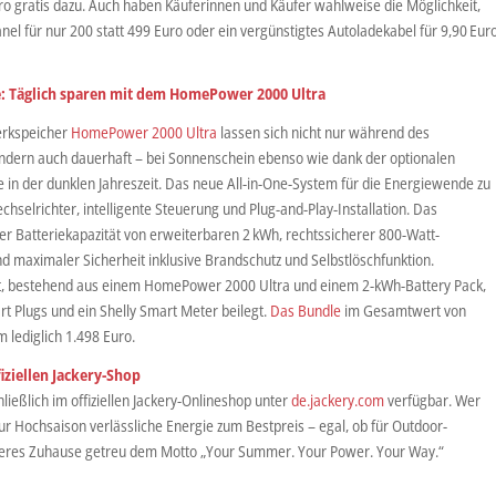
ro gratis dazu. Auch haben Käuferinnen und Käufer wahlweise die Möglichkeit,
el für nur 200 statt 499 Euro oder ein vergünstigtes Autoladekabel für 9,90 Eur
e: Täglich sparen mit dem HomePower 2000 Ultra
erkspeicher
HomePower 2000 Ultra
lassen sich nicht nur während des
ndern auch dauerhaft – bei Sonnenschein ebenso wie dank der optionalen
 in der dunklen Jahreszeit. Das neue All-in-One-System für die Energiewende zu
hselrichter, intelligente Steuerung und Plug-and-Play-Installation. Das
r Batteriekapazität von erweiterbaren 2 kWh, rechtssicherer 800-Watt-
d maximaler Sicherheit inklusive Brandschutz und Selbstlöschfunktion.
set, bestehend aus einem HomePower 2000 Ultra und einem 2-kWh-Battery Pack,
t Plugs und ein Shelly Smart Meter beilegt.
Das Bundle
im Gesamtwert von
m lediglich 1.498 Euro.
fiziellen Jackery-Shop
ließlich im offiziellen Jackery-Onlineshop unter
de.jackery.com
verfügbar. Wer
h zur Hochsaison verlässliche Energie zum Bestpreis – egal, ob für Outdoor-
nteres Zuhause getreu dem Motto „Your Summer. Your Power. Your Way.“