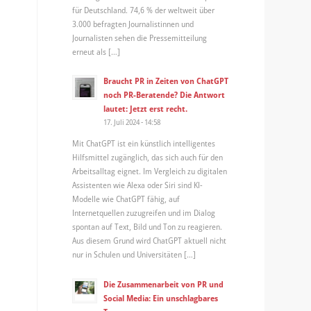
für Deutschland. 74,6 % der weltweit über
3.000 befragten Journalistinnen und
Journalisten sehen die Pressemitteilung
erneut als […]
Braucht PR in Zeiten von ChatGPT
noch PR-Beratende? Die Antwort
lautet: Jetzt erst recht.
17. Juli 2024 - 14:58
Mit ChatGPT ist ein künstlich intelligentes
Hilfsmittel zugänglich, das sich auch für den
Arbeitsalltag eignet. Im Vergleich zu digitalen
Assistenten wie Alexa oder Siri sind KI-
Modelle wie ChatGPT fähig, auf
Internetquellen zuzugreifen und im Dialog
spontan auf Text, Bild und Ton zu reagieren.
Aus diesem Grund wird ChatGPT aktuell nicht
nur in Schulen und Universitäten […]
Die Zusammenarbeit von PR und
Social Media: Ein unschlagbares