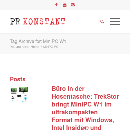
Tag Archive for: MiniPC W1
You are here:
Home
/
MiniPC W1
Posts
Büro in der
Hosentasche: TrekStor
bringt MiniPC W1 im
ultrakompakten
Format mit Windows,
Intel Inside® und