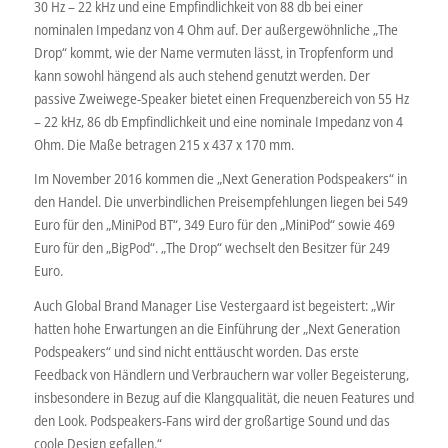
30 Hz – 22 kHz und eine Empfindlichkeit von 88 db bei einer
nominalen Impedanz von 4 Ohm auf. Der außergewöhnliche „The
Drop“ kommt, wie der Name vermuten lässt, in Tropfenform und
kann sowohl hängend als auch stehend genutzt werden. Der
passive Zweiwege-Speaker bietet einen Frequenzbereich von 55 Hz
– 22 kHz, 86 db Empfindlichkeit und eine nominale Impedanz von 4
Ohm. Die Maße betragen 215 x 437 x 170 mm.
Im November 2016 kommen die „Next Generation Podspeakers“ in
den Handel. Die unverbindlichen Preisempfehlungen liegen bei 549
Euro für den „MiniPod BT“, 349 Euro für den „MiniPod“ sowie 469
Euro für den „BigPod“. „The Drop“ wechselt den Besitzer für 249
Euro.
Auch Global Brand Manager Lise Vestergaard ist begeistert: „Wir
hatten hohe Erwartungen an die Einführung der „Next Generation
Podspeakers“ und sind nicht enttäuscht worden. Das erste
Feedback von Händlern und Verbrauchern war voller Begeisterung,
insbesondere in Bezug auf die Klangqualität, die neuen Features und
den Look. Podspeakers-Fans wird der großartige Sound und das
coole Design gefallen.“