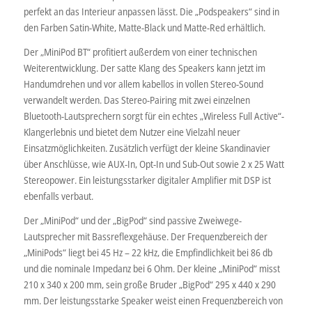
perfekt an das Interieur anpassen lässt. Die „Podspeakers“ sind in
den Farben Satin-White, Matte-Black und Matte-Red erhältlich.
Der „MiniPod BT“ profitiert außerdem von einer technischen
Weiterentwicklung. Der satte Klang des Speakers kann jetzt im
Handumdrehen und vor allem kabellos in vollen Stereo-Sound
verwandelt werden. Das Stereo-Pairing mit zwei einzelnen
Bluetooth-Lautsprechern sorgt für ein echtes „Wireless Full Active“-
Klangerlebnis und bietet dem Nutzer eine Vielzahl neuer
Einsatzmöglichkeiten. Zusätzlich verfügt der kleine Skandinavier
über Anschlüsse, wie AUX-In, Opt-In und Sub-Out sowie 2 x 25 Watt
Stereopower. Ein leistungsstarker digitaler Amplifier mit DSP ist
ebenfalls verbaut.
Der „MiniPod“ und der „BigPod“ sind passive Zweiwege-
Lautsprecher mit Bassreflexgehäuse. Der Frequenzbereich der
„MiniPods“ liegt bei 45 Hz – 22 kHz, die Empfindlichkeit bei 86 db
und die nominale Impedanz bei 6 Ohm. Der kleine „MiniPod“ misst
210 x 340 x 200 mm, sein große Bruder „BigPod“ 295 x 440 x 290
mm. Der leistungsstarke Speaker weist einen Frequenzbereich von