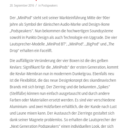
/
20. September 2016
in
Podspeakers
Der „MiniPod“ steht seit seiner Markteinführung Mitte der 90er
Jahre als Symbol der dänischen Audio-Marke und Design-Ikone
„Podspeakers“. Nun bekommen die hochwertigen Soundsysteme
sowohl in Punkto Design als auch Technologie ein Upgrade. Die vier
Lautsprecher-Modelle „MiniPod BT“, „MiniPod“, „BigPod“ und „The
Drop“ erhalten ein Facelift.
Die auffälligste Veränderung der vier Boxen ist die des gelben
Kevlars: Signifikant für die „MiniPods“ der ersten Generation, kommt
die Kevlar-Membran nun in modernem Dunkelgrau. Ebenfalls neu
ist die Flexibilität, die das neue Designkonzept des skandinavischen
Brands mit sich bringt. Der Zierring und die bekannten „Spikes”
(Stellfüße) können nun einfach ausgetauscht und durch andere
Farben oder Materialien ersetzt werden. Es sind vier verschiedene
Aluminium- und zwei Holzfarben erhältlich, die der Kunde nach Lust
und Laune mixen kann. Der Austausch der Zierringe gestaltet sich
dank seiner Magnete problemlos. So erhalten die Lautsprecher der
„Next Generation Podspeakers“ einen individuellen Look, der sich