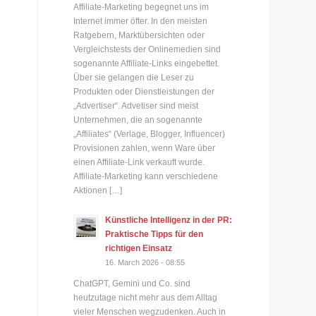
Affiliate-Marketing begegnet uns im
Internet immer öfter. In den meisten
Ratgebern, Marktübersichten oder
Vergleichstests der Onlinemedien sind
sogenannte Affiliate-Links eingebettet.
Über sie gelangen die Leser zu
Produkten oder Dienstleistungen der
„Advertiser“. Advetiser sind meist
Unternehmen, die an sogenannte
„Affiliates“ (Verlage, Blogger, Influencer)
Provisionen zahlen, wenn Ware über
einen Affiliate-Link verkauft wurde.
Affiliate-Marketing kann verschiedene
Aktionen […]
Künstliche Intelligenz in der PR:
Praktische Tipps für den
richtigen Einsatz
16. March 2026 - 08:55
ChatGPT, Gemini und Co. sind
heutzutage nicht mehr aus dem Alltag
vieler Menschen wegzudenken. Auch in