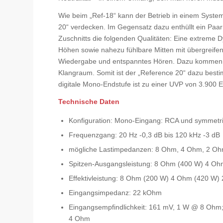
Wie beim „Ref-18“ kann der Betrieb in einem Syste
20“ verdecken. Im Gegensatz dazu enthüllt ein Paar
Zuschnitts die folgenden Qualitäten: Eine extreme D
Höhen sowie nahezu fühlbare Mitten mit übergreifend
Wiedergabe und entspanntes Hören. Dazu kommen ein
Klangraum. Somit ist der „Reference 20“ dazu best
digitale Mono-Endstufe ist zu einer UVP von 3.900 E
Technische Daten
Konfiguration: Mono-Eingang: RCA und symmetr
Frequenzgang: 20 Hz -0,3 dB bis 120 kHz -3 dB
mögliche Lastimpedanzen: 8 Ohm, 4 Ohm, 2 O
Spitzen-Ausgangsleistung: 8 Ohm (400 W) 4 O
Effektivleistung: 8 Ohm (200 W) 4 Ohm (420 W)
Eingangsimpedanz: 22 kOhm
Eingangsempfindlichkeit: 161 mV, 1 W @ 8 Ohm
4 Ohm