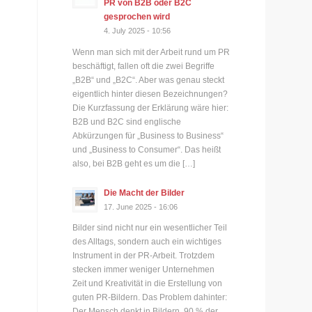
PR von B2B oder B2C
gesprochen wird
4. July 2025 - 10:56
Wenn man sich mit der Arbeit rund um PR
beschäftigt, fallen oft die zwei Begriffe
„B2B“ und „B2C“. Aber was genau steckt
eigentlich hinter diesen Bezeichnungen?
Die Kurzfassung der Erklärung wäre hier:
B2B und B2C sind englische
Abkürzungen für „Business to Business“
und „Business to Consumer“. Das heißt
also, bei B2B geht es um die […]
Die Macht der Bilder
17. June 2025 - 16:06
Bilder sind nicht nur ein wesentlicher Teil
des Alltags, sondern auch ein wichtiges
Instrument in der PR-Arbeit. Trotzdem
stecken immer weniger Unternehmen
Zeit und Kreativität in die Erstellung von
guten PR-Bildern. Das Problem dahinter:
Der Mensch denkt in Bildern. 90 % der