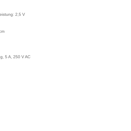
t
istung: 2,5 V
 cm
g, 5 A, 250 V AC