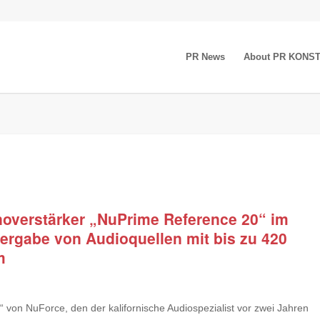
PR News
About PR KONS
noverstärker „NuPrime Reference 20“ im
edergabe von Audioquellen mit bis zu 420
m
 von NuForce, den der kalifornische Audiospezialist vor zwei Jahren