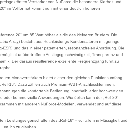
r preisgekrönten Verstärker von NuForce die besondere Klarheit und
0“ im Vollformat kommt nun mit einer deutlich höheren
ference 20“ um 85 Watt höher als die des kleineren Bruders. Die
ix Array) besteht aus Hochleistungs-Kondensatoren mit geringer
ig-ESR) und das in einer patentierten, resonanzfreien Anordnung. Die
ermöglicht unübertroffene Anstiegsgeschwindigkeit, Transparenz und
mik. Der daraus resultierende exzellente Frequenzgang führt zu
ergabe.
euen Monoverstärkers bietet dieser den gleichen Funktionsumfang
er „Ref-18“. Dazu zählen auch Premium-WBT-Anschlussklemmen.
tspannugen die komfortable Bedienung innerhalb jeder hochwertigen
te oder kommerzielle Anwendungen. Wie üblich kann der „Ref-20“
 zusammen mit anderen NuForce-Modellen, verwendet und auf diese
enten Leistungseigenschaften des „Ref-18“ – vor allem in Flüssigkeit und
, um ihn zu glauben.