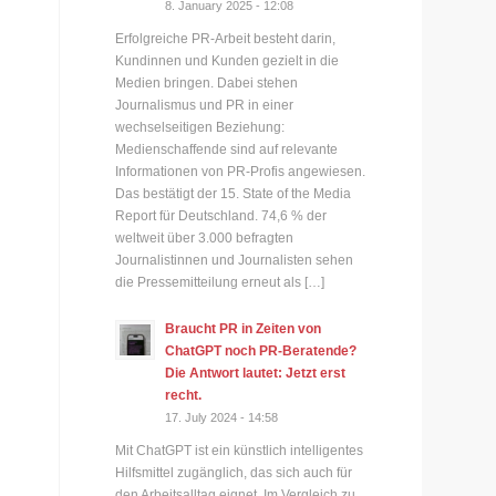
8. January 2025 - 12:08
Erfolgreiche PR-Arbeit besteht darin,
Kundinnen und Kunden gezielt in die
Medien bringen. Dabei stehen
Journalismus und PR in einer
wechselseitigen Beziehung:
Medienschaffende sind auf relevante
Informationen von PR-Profis angewiesen.
Das bestätigt der 15. State of the Media
Report für Deutschland. 74,6 % der
weltweit über 3.000 befragten
Journalistinnen und Journalisten sehen
die Pressemitteilung erneut als […]
Braucht PR in Zeiten von
ChatGPT noch PR-Beratende?
Die Antwort lautet: Jetzt erst
recht.
17. July 2024 - 14:58
Mit ChatGPT ist ein künstlich intelligentes
Hilfsmittel zugänglich, das sich auch für
den Arbeitsalltag eignet. Im Vergleich zu