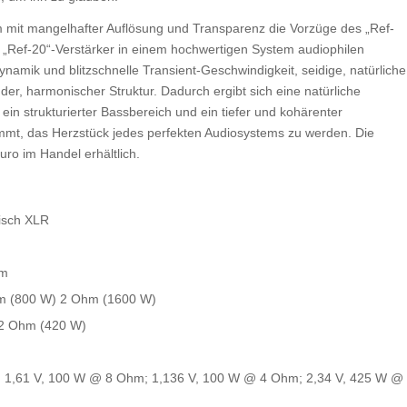
m mit mangelhafter Auflösung und Transparenz die Vorzüge des „Ref-
 „Ref-20“-Verstärker in einem hochwertigen System audiophilen
ynamik und blitzschnelle Transient-Geschwindigkeit, seidige, natürliche
er, harmonischer Struktur. Dadurch ergibt sich eine natürliche
 strukturierter Bassbereich und ein tiefer und kohärenter
immt, das Herzstück jedes perfekten Audiosystems zu werden. Die
uro im Handel erhältlich.
isch XLR
hm
hm (800 W) 2 Ohm (1600 W)
 2 Ohm (420 W)
; 1,61 V, 100 W @ 8 Ohm; 1,136 V, 100 W @ 4 Ohm; 2,34 V, 425 W @