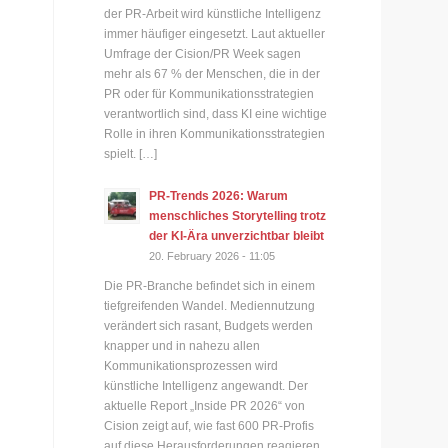
der PR-Arbeit wird künstliche Intelligenz
immer häufiger eingesetzt. Laut aktueller
Umfrage der Cision/PR Week sagen
mehr als 67 % der Menschen, die in der
PR oder für Kommunikationsstrategien
verantwortlich sind, dass KI eine wichtige
Rolle in ihren Kommunikationsstrategien
spielt. […]
PR-Trends 2026: Warum
menschliches Storytelling trotz
der KI-Ära unverzichtbar bleibt
20. February 2026 - 11:05
Die PR-Branche befindet sich in einem
tiefgreifenden Wandel. Mediennutzung
verändert sich rasant, Budgets werden
knapper und in nahezu allen
Kommunikationsprozessen wird
künstliche Intelligenz angewandt. Der
aktuelle Report „Inside PR 2026“ von
Cision zeigt auf, wie fast 600 PR-Profis
auf diese Herausforderungen reagieren.