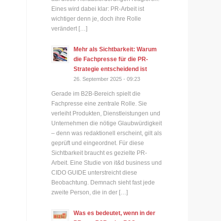
Eines wird dabei klar: PR-Arbeit ist
wichtiger denn je, doch ihre Rolle
verändert […]
Mehr als Sichtbarkeit: Warum
die Fachpresse für die PR-
Strategie entscheidend ist
26. September 2025 - 09:23
Gerade im B2B-Bereich spielt die
Fachpresse eine zentrale Rolle. Sie
verleiht Produkten, Dienstleistungen und
Unternehmen die nötige Glaubwürdigkeit
– denn was redaktionell erscheint, gilt als
geprüft und eingeordnet. Für diese
Sichtbarkeit braucht es gezielte PR-
Arbeit. Eine Studie von it&d business und
CIDO GUIDE unterstreicht diese
Beobachtung. Demnach sieht fast jede
zweite Person, die in der […]
Was es bedeutet, wenn in der