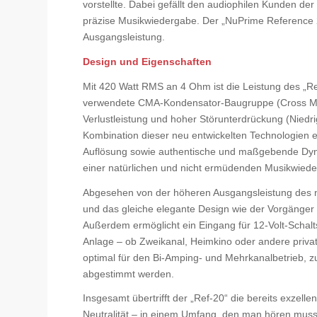
vorstellte. Dabei gefällt den audiophilen Kunden de
präzise Musikwiedergabe. Der „NuPrime Reference 2
Ausgangsleistung.
Design und Eigenschaften
Mit 420 Watt RMS an 4 Ohm ist die Leistung des „Re
verwendete CMA-Kondensator-Baugruppe (Cross Matr
Verlustleistung und hoher Störunterdrückung (Niedr
Kombination dieser neu entwickelten Technologien 
Auflösung sowie authentische und maßgebende Dyna
einer natürlichen und nicht ermüdenden Musikwied
Abgesehen von der höheren Ausgangsleistung des n
und das gleiche elegante Design wie der Vorgäng
Außerdem ermöglicht ein Eingang für 12-Volt-Schal
Anlage – ob Zweikanal, Heimkino oder andere priva
optimal für den Bi-Amping- und Mehrkanalbetrieb,
abgestimmt werden.
Insgesamt übertrifft der „Ref-20“ die bereits exzell
Neutralität – in einem Umfang, den man hören muss