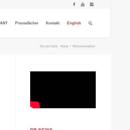
TANT
Pressefächer
Kontakt
English
You are here:
Home
/
Monoverstärker