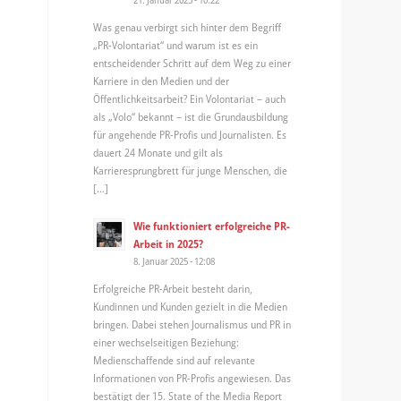
Was genau verbirgt sich hinter dem Begriff
„PR-Volontariat“ und warum ist es ein
entscheidender Schritt auf dem Weg zu einer
Karriere in den Medien und der
Öffentlichkeitsarbeit? Ein Volontariat – auch
als „Volo“ bekannt – ist die Grundausbildung
für angehende PR-Profis und Journalisten. Es
dauert 24 Monate und gilt als
Karrieresprungbrett für junge Menschen, die
[…]
Wie funktioniert erfolgreiche PR-
Arbeit in 2025?
8. Januar 2025 - 12:08
Erfolgreiche PR-Arbeit besteht darin,
Kundinnen und Kunden gezielt in die Medien
bringen. Dabei stehen Journalismus und PR in
einer wechselseitigen Beziehung:
Medienschaffende sind auf relevante
Informationen von PR-Profis angewiesen. Das
bestätigt der 15. State of the Media Report