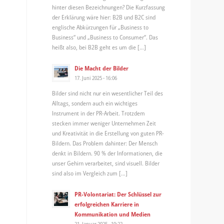
hinter diesen Bezeichnungen? Die Kurzfassung
der Erklärung wäre hier: B2B und B2C sind
englische Abkürzungen für „Business to
Business“ und „Business to Consumer“. Das
heißt also, bei B2B geht es um die […]
Die Macht der Bilder
17. Juni 2025 - 16:06
Bilder sind nicht nur ein wesentlicher Teil des
Alltags, sondern auch ein wichtiges
Instrument in der PR-Arbeit. Trotzdem
stecken immer weniger Unternehmen Zeit
und Kreativität in die Erstellung von guten PR-
Bildern. Das Problem dahinter: Der Mensch
denkt in Bildern. 90 % der Informationen, die
unser Gehirn verarbeitet, sind visuell. Bilder
sind also im Vergleich zum […]
PR-Volontariat: Der Schlüssel zur
erfolgreichen Karriere in
Kommunikation und Medien
21. Januar 2025 - 10:22