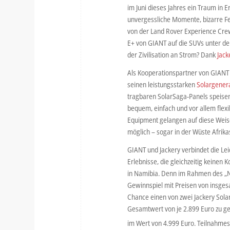
im Juni dieses Jahres ein Traum in E
unvergessliche Momente, bizarre Fe
von der Land Rover Experience Crew
E+ von GIANT auf die SUVs unter d
der Zivilisation an Strom? Dank
Jack
Als Kooperationspartner von GIANT
seinen leistungsstarken
Solargener
tragbaren SolarSaga-Panels speisen
bequem, einfach und vor allem flex
Equipment gelangen auf diese Weise
möglich – sogar in der Wüste Afrika
GIANT und Jackery verbindet die Lei
Erlebnisse, die gleichzeitig keinen
in Namibia. Denn im Rahmen des „Na
Gewinnspiel mit Preisen von insge
Chance einen von zwei Jackery Solar
Gesamtwert von je 2.899 Euro zu 
im Wert von 4.999 Euro. Teilnahmes