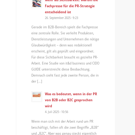
Fachpresse für die PR-Strategie
entscheidend ist
26. September 2025 - 9:23
Gerade im B2B-Bereich spielt die Fachpresse
eine zentrale Rolle. Sie verleiht Produkten,
Dienstleistungen und Unternehmen die nötige
Glaubwürdigkeit – denn was redaktionell
erscheint, gilt als geprüft und eingeordnet.
Für diese Sichtbarkeit braucht es gezielte PR-
Arbeit. Eine Studie von it&d business und CIDO
GUIDE unterstreicht diese Beobachtung.
Demnach sieht fast jede zweite Person, die in
der […]
Was es bedeutet, wenn in der PR
von B2B oder B2C gesprochen
wird
4. Juli 2025 - 10:56
Wenn man sich mit der Arbeit rund um PR
beschäftigt, fallen oft die zwei Begriffe „B2B“
und „B2C“. Aber was genau steckt eigentlich