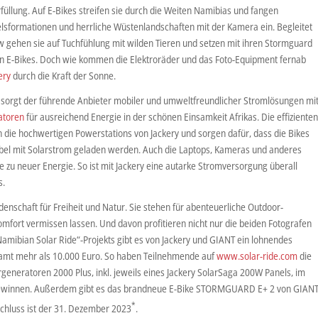
rfüllung. Auf E-Bikes streifen sie durch die Weiten Namibias und fangen
lsformationen und herrliche Wüstenlandschaften mit der Kamera ein. Begleitet
 gehen sie auf Tuchfühlung mit wilden Tieren und setzen mit ihren Stormguard
en E-Bikes. Doch wie kommen die Elektroräder und das Foto-Equipment fernab
ery
durch die Kraft der Sonne.
 sorgt der führende Anbieter mobiler und umweltfreundlicher Stromlösungen mi
atoren
für ausreichend Energie in der schönen Einsamkeit Afrikas. Die effizienten
 die hochwertigen Powerstations von Jackery und sorgen dafür, dass die Bikes
ibel mit Solarstrom geladen werden. Auch die Laptops, Kameras und anderes
 zu neuer Energie. So ist mit Jackery eine autarke Stromversorgung überall
s.
denschaft für Freiheit und Natur. Sie stehen für abenteuerliche Outdoor-
 Komfort vermissen lassen. Und davon profitieren nicht nur die beiden Fotografen
mibian Solar Ride“-Projekts gibt es von Jackery und GIANT ein lohnendes
samt mehr als 10.000 Euro. So haben Teilnehmende auf
www.solar-ride.com
die
generatoren 2000 Plus, inkl. jeweils eines Jackery SolarSaga 200W Panels, im
gewinnen. Außerdem gibt es das brandneue E-Bike STORMGUARD E+ 2 von GIAN
*
chluss ist der 31. Dezember 2023
.