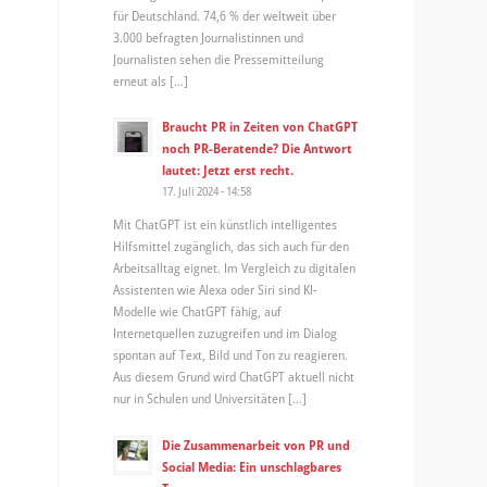
für Deutschland. 74,6 % der weltweit über
3.000 befragten Journalistinnen und
Journalisten sehen die Pressemitteilung
erneut als […]
Braucht PR in Zeiten von ChatGPT
noch PR-Beratende? Die Antwort
lautet: Jetzt erst recht.
17. Juli 2024 - 14:58
Mit ChatGPT ist ein künstlich intelligentes
Hilfsmittel zugänglich, das sich auch für den
Arbeitsalltag eignet. Im Vergleich zu digitalen
Assistenten wie Alexa oder Siri sind KI-
Modelle wie ChatGPT fähig, auf
Internetquellen zuzugreifen und im Dialog
spontan auf Text, Bild und Ton zu reagieren.
Aus diesem Grund wird ChatGPT aktuell nicht
nur in Schulen und Universitäten […]
Die Zusammenarbeit von PR und
Social Media: Ein unschlagbares