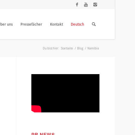
ber uns
Pressefächer
Kontakt
Deutsch
Du bist hier:
Startseite
/
Blog
/
Namibia
PR NEWS