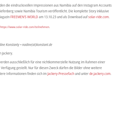
en die eindrucksvollen Impressionen aus Namibia auf den Instagram Accounts
efenberg sowie Namibia Tourism veröffentlicht. Die komplette Story inklusive
 Magazin
FREEMEN’S WORLD
am 13.10.23 und als Download auf
solar-ride.com
.
r
https://www.solar-ride.com/teilnehmen
.
dine Konstanty • nadine(at)konstant.de
 Jackery.
werden ausschließlich für eine nichtkommerzielle Nutzung im Rahmen einer
r Verfügung gestellt. Nur für diesen Zweck dürfen die Bilder ohne weitere
ere Informationen finden sich im
Jackery-Pressefach
und unter
de.jackery.com
.