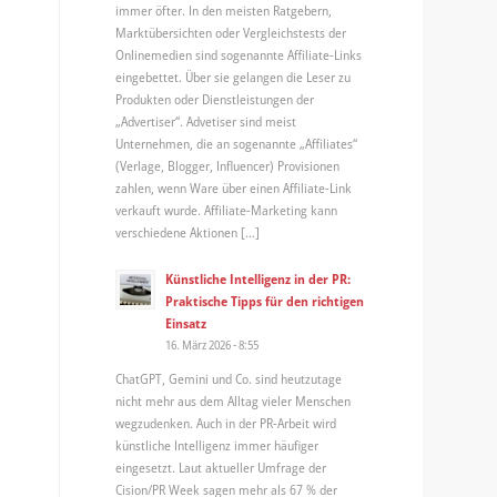
immer öfter. In den meisten Ratgebern,
Marktübersichten oder Vergleichstests der
Onlinemedien sind sogenannte Affiliate-Links
eingebettet. Über sie gelangen die Leser zu
Produkten oder Dienstleistungen der
„Advertiser“. Advetiser sind meist
Unternehmen, die an sogenannte „Affiliates“
(Verlage, Blogger, Influencer) Provisionen
zahlen, wenn Ware über einen Affiliate-Link
verkauft wurde. Affiliate-Marketing kann
verschiedene Aktionen […]
Künstliche Intelligenz in der PR:
Praktische Tipps für den richtigen
Einsatz
16. März 2026 - 8:55
ChatGPT, Gemini und Co. sind heutzutage
nicht mehr aus dem Alltag vieler Menschen
wegzudenken. Auch in der PR-Arbeit wird
künstliche Intelligenz immer häufiger
eingesetzt. Laut aktueller Umfrage der
Cision/PR Week sagen mehr als 67 % der