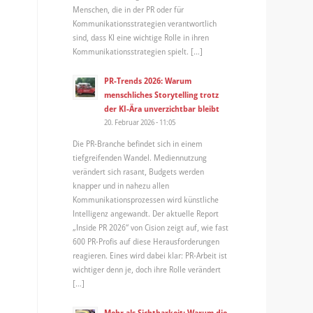
Menschen, die in der PR oder für
Kommunikationsstrategien verantwortlich
sind, dass KI eine wichtige Rolle in ihren
Kommunikationsstrategien spielt. […]
PR-Trends 2026: Warum
menschliches Storytelling trotz
der KI-Ära unverzichtbar bleibt
20. Februar 2026 - 11:05
Die PR-Branche befindet sich in einem
tiefgreifenden Wandel. Mediennutzung
verändert sich rasant, Budgets werden
knapper und in nahezu allen
Kommunikationsprozessen wird künstliche
Intelligenz angewandt. Der aktuelle Report
„Inside PR 2026“ von Cision zeigt auf, wie fast
600 PR-Profis auf diese Herausforderungen
reagieren. Eines wird dabei klar: PR-Arbeit ist
wichtiger denn je, doch ihre Rolle verändert
[…]
Mehr als Sichtbarkeit: Warum die