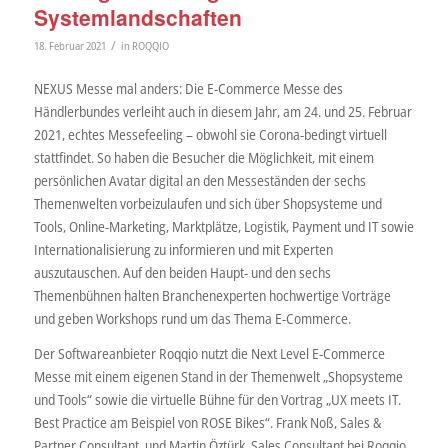
Systemlandschaften
/
18. Februar 2021
in
ROQQIO
NEXUS Messe mal anders: Die E-Commerce Messe des
Händlerbundes verleiht auch in diesem Jahr, am 24. und 25. Februar
2021, echtes Messefeeling – obwohl sie Corona-bedingt virtuell
stattfindet. So haben die Besucher die Möglichkeit, mit einem
persönlichen Avatar digital an den Messeständen der sechs
Themenwelten vorbeizulaufen und sich über Shopsysteme und
Tools, Online-Marketing, Marktplätze, Logistik, Payment und IT sowie
Internationalisierung zu informieren und mit Experten
auszutauschen. Auf den beiden Haupt- und den sechs
Themenbühnen halten Branchenexperten hochwertige Vorträge
und geben Workshops rund um das Thema E-Commerce.
Der Softwareanbieter Roqqio nutzt die Next Level E-Commerce
Messe mit einem eigenen Stand in der Themenwelt „Shopsysteme
und Tools“ sowie die virtuelle Bühne für den Vortrag „UX meets IT.
Best Practice am Beispiel von ROSE Bikes“. Frank Noß, Sales &
Partner Consultant, und Martin Öztürk, Sales Consultant bei Roqqio,