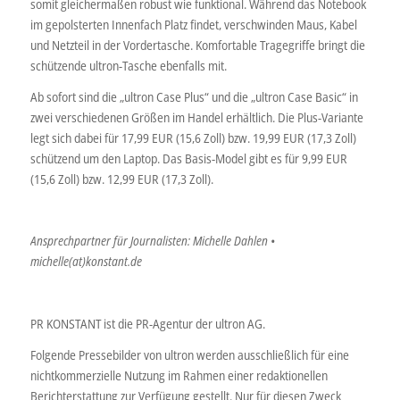
somit gleichermaßen robust wie funktional. Während das Notebook
im gepolsterten Innenfach Platz findet, verschwinden Maus, Kabel
und Netzteil in der Vordertasche. Komfortable Tragegriffe bringt die
schützende ultron-Tasche ebenfalls mit.
Ab sofort sind die „ultron Case Plus“ und die „ultron Case Basic“ in
zwei verschiedenen Größen im Handel erhältlich. Die Plus-Variante
legt sich dabei für 17,99 EUR (15,6 Zoll) bzw. 19,99 EUR (17,3 Zoll)
schützend um den Laptop. Das Basis-Model gibt es für 9,99 EUR
(15,6 Zoll) bzw. 12,99 EUR (17,3 Zoll).
Ansprechpartner für Journalisten: Michelle Dahlen •
michelle(at)konstant.de
PR KONSTANT ist die PR-Agentur der ultron AG.
Folgende Pressebilder von ultron werden ausschließlich für eine
nichtkommerzielle Nutzung im Rahmen einer redaktionellen
Berichterstattung zur Verfügung gestellt. Nur für diesen Zweck