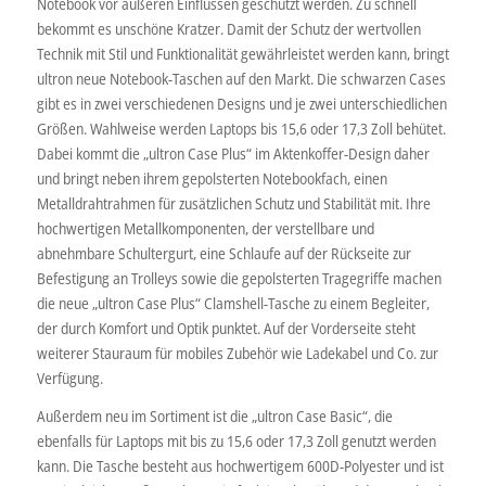
Notebook vor äußeren Einflüssen geschützt werden. Zu schnell
bekommt es unschöne Kratzer. Damit der Schutz der wertvollen
Technik mit Stil und Funktionalität gewährleistet werden kann, bringt
ultron neue Notebook-Taschen auf den Markt. Die schwarzen Cases
gibt es in zwei verschiedenen Designs und je zwei unterschiedlichen
Größen. Wahlweise werden Laptops bis 15,6 oder 17,3 Zoll behütet.
Dabei kommt die „ultron Case Plus“ im Aktenkoffer-Design daher
und bringt neben ihrem gepolsterten Notebookfach, einen
Metalldrahtrahmen für zusätzlichen Schutz und Stabilität mit. Ihre
hochwertigen Metallkomponenten, der verstellbare und
abnehmbare Schultergurt, eine Schlaufe auf der Rückseite zur
Befestigung an Trolleys sowie die gepolsterten Tragegriffe machen
die neue „ultron Case Plus“ Clamshell-Tasche zu einem Begleiter,
der durch Komfort und Optik punktet. Auf der Vorderseite steht
weiterer Stauraum für mobiles Zubehör wie Ladekabel und Co. zur
Verfügung.
Außerdem neu im Sortiment ist die „ultron Case Basic“, die
ebenfalls für Laptops mit bis zu 15,6 oder 17,3 Zoll genutzt werden
kann. Die Tasche besteht aus hochwertigem 600D-Polyester und ist