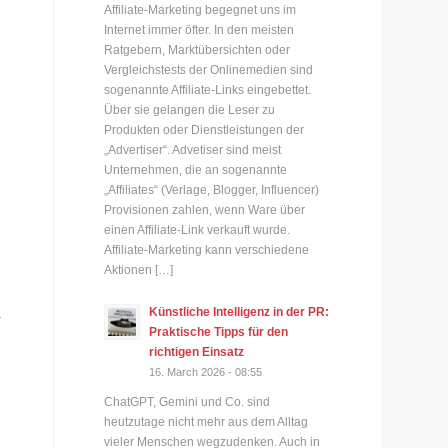
Affiliate-Marketing begegnet uns im
Internet immer öfter. In den meisten
Ratgebern, Marktübersichten oder
Vergleichstests der Onlinemedien sind
sogenannte Affiliate-Links eingebettet.
Über sie gelangen die Leser zu
Produkten oder Dienstleistungen der
„Advertiser“. Advetiser sind meist
Unternehmen, die an sogenannte
„Affiliates“ (Verlage, Blogger, Influencer)
Provisionen zahlen, wenn Ware über
einen Affiliate-Link verkauft wurde.
Affiliate-Marketing kann verschiedene
Aktionen […]
Künstliche Intelligenz in der PR:
.
Praktische Tipps für den
richtigen Einsatz
16. March 2026 - 08:55
ChatGPT, Gemini und Co. sind
heutzutage nicht mehr aus dem Alltag
vieler Menschen wegzudenken. Auch in