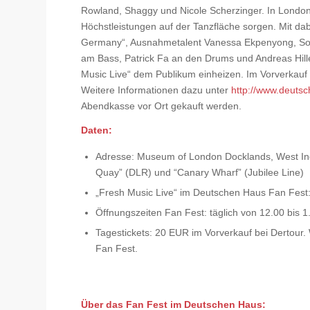
Rowland, Shaggy und Nicole Scherzinger. In London 
Höchstleistungen auf der Tanzfläche sorgen. Mit dabe
Germany“, Ausnahmetalent Vanessa Ekpenyong, Soul- 
am Bass, Patrick Fa an den Drums und Andreas Hil
Music Live“ dem Publikum einheizen. Im Vorverkauf 
Weitere Informationen dazu unter
http://www.deutsc
Abendkasse vor Ort gekauft werden.
Daten:
Adresse: Museum of London Docklands, West Ind
Quay” (DLR) und “Canary Wharf” (Jubilee Line)
„Fresh Music Live“ im Deutschen Haus Fan Fest: t
Öffnungszeiten Fan Fest: täglich von 12.00 bis 1
Tagestickets: 20 EUR im Vorverkauf bei Dertour
Fan Fest.
Über das Fan Fest im Deutschen Haus: