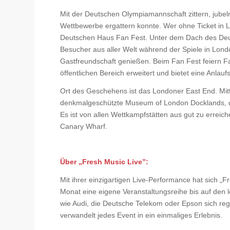
Mit der Deutschen Olympiamannschaft zittern, jubeln 
Wettbewerbe ergattern konnte. Wer ohne Ticket in 
Deutschen Haus Fan Fest. Unter dem Dach des Deu
Besucher aus aller Welt während der Spiele in Lond
Gastfreundschaft genießen. Beim Fan Fest feiern Fa
öffentlichen Bereich erweitert und bietet eine Anlaufs
Ort des Geschehens ist das Londoner East End. Mitt
denkmalgeschützte Museum of London Docklands, d
Es ist von allen Wettkampfstätten aus gut zu erreic
Canary Wharf.
Über „Fresh Music Live”:
Mit ihrer einzigartigen Live-Performance hat sich „Fr
Monat eine eigene Veranstaltungsreihe bis auf den 
wie Audi, die Deutsche Telekom oder Epson sich reg
verwandelt jedes Event in ein einmaliges Erlebnis.