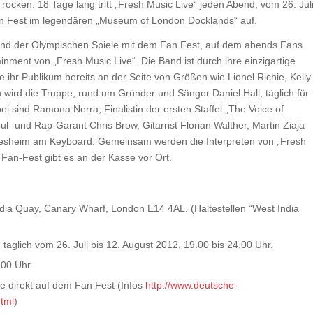
ocken. 18 Tage lang tritt „Fresh Music Live“ jeden Abend, vom 26. Jul
Fan Fest im legendären „Museum of London Docklands“ auf.
rend der Olympischen Spiele mit dem Fan Fest, auf dem abends Fans
nment von „Fresh Music Live“. Die Band ist durch ihre einzigartige
ihr Publikum bereits an der Seite von Größen wie Lionel Richie, Kelly
wird die Truppe, rund um Gründer und Sänger Daniel Hall, täglich für
i sind Ramona Nerra, Finalistin der ersten Staffel „The Voice of
und Rap-Garant Chris Brow, Gitarrist Florian Walther, Martin Ziaja
lesheim am Keyboard. Gemeinsam werden die Interpreten von „Fresh
Fan-Fest gibt es an der Kasse vor Ort.
ia Quay, Canary Wharf, London E14 4AL. (Haltestellen “West India
äglich vom 26. Juli bis 12. August 2012, 19.00 bis 24.00 Uhr.
.00 Uhr
se direkt auf dem Fan Fest (Infos
http://www.deutsche-
tml
)