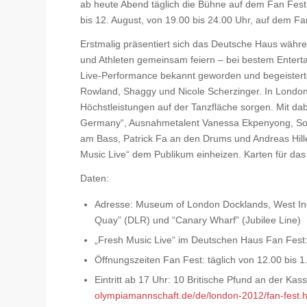
ab heute Abend täglich die Bühne auf dem Fan Fest r
bis 12. August, von 19.00 bis 24.00 Uhr, auf dem 
Erstmalig präsentiert sich das Deutsche Haus wäh
und Athleten gemeinsam feiern – bei bestem Entertai
Live-Performance bekannt geworden und begeisterte 
Rowland, Shaggy und Nicole Scherzinger. In London 
Höchstleistungen auf der Tanzfläche sorgen. Mit dabe
Germany“, Ausnahmetalent Vanessa Ekpenyong, Soul- 
am Bass, Patrick Fa an den Drums und Andreas Hil
Music Live“ dem Publikum einheizen. Karten für das 
Daten:
Adresse: Museum of London Docklands, West Ind
Quay” (DLR) und “Canary Wharf” (Jubilee Line)
„Fresh Music Live“ im Deutschen Haus Fan Fest: t
Öffnungszeiten Fan Fest: täglich von 12.00 bis 1
Eintritt ab 17 Uhr: 10 Britische Pfund an der Kas
olympiamannschaft.de/de/london-2012/fan-fest.h