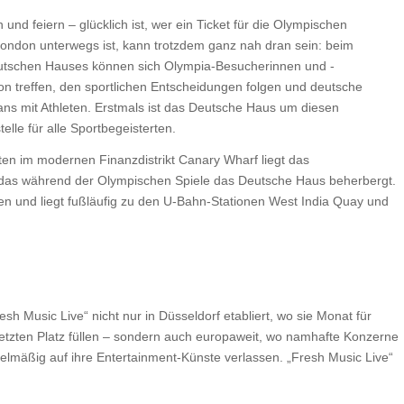
und feiern – glücklich ist, wer ein Ticket für die Olympischen
London unterwegs ist, kann trotzdem ganz nah dran sein: beim
tschen Hauses können sich Olympia-Besucherinnen und -
on treffen, den sportlichen Entscheidungen folgen und deutsche
ns mit Athleten. Erstmals ist das Deutsche Haus um diesen
telle für alle Sportbegeisterten.
en im modernen Finanzdistrikt Canary Wharf liegt das
as während der Olympischen Spiele das Deutsche Haus beherbergt.
hen und liegt fußläufig zu den U-Bahn-Stationen West India Quay und
esh Music Live“ nicht nur in Düsseldorf etabliert, wo sie Monat für
letzten Platz füllen – sondern auch europaweit, wo namhafte Konzerne
elmäßig auf ihre Entertainment-Künste verlassen. „Fresh Music Live“