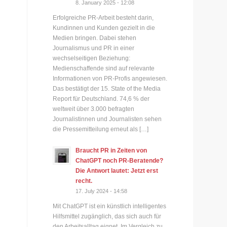
8. January 2025 - 12:08
Erfolgreiche PR-Arbeit besteht darin,
Kundinnen und Kunden gezielt in die
Medien bringen. Dabei stehen
Journalismus und PR in einer
wechselseitigen Beziehung:
Medienschaffende sind auf relevante
Informationen von PR-Profis angewiesen.
Das bestätigt der 15. State of the Media
Report für Deutschland. 74,6 % der
weltweit über 3.000 befragten
Journalistinnen und Journalisten sehen
die Pressemitteilung erneut als […]
Braucht PR in Zeiten von
ChatGPT noch PR-Beratende?
Die Antwort lautet: Jetzt erst
recht.
17. July 2024 - 14:58
Mit ChatGPT ist ein künstlich intelligentes
Hilfsmittel zugänglich, das sich auch für
den Arbeitsalltag eignet. Im Vergleich zu