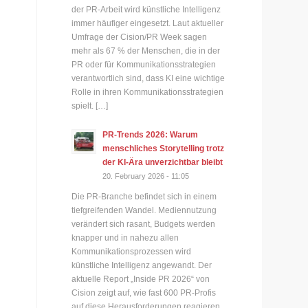
der PR-Arbeit wird künstliche Intelligenz
immer häufiger eingesetzt. Laut aktueller
Umfrage der Cision/PR Week sagen
mehr als 67 % der Menschen, die in der
PR oder für Kommunikationsstrategien
verantwortlich sind, dass KI eine wichtige
Rolle in ihren Kommunikationsstrategien
spielt. […]
PR-Trends 2026: Warum
menschliches Storytelling trotz
der KI-Ära unverzichtbar bleibt
20. February 2026 - 11:05
Die PR-Branche befindet sich in einem
tiefgreifenden Wandel. Mediennutzung
verändert sich rasant, Budgets werden
knapper und in nahezu allen
Kommunikationsprozessen wird
künstliche Intelligenz angewandt. Der
aktuelle Report „Inside PR 2026“ von
Cision zeigt auf, wie fast 600 PR-Profis
auf diese Herausforderungen reagieren.