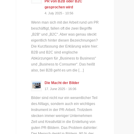
PR von B2B oder B2C
gesprochen wird
4. July 2025 - 10:56
Wenn man sich mit der Arbeit rund um PR
beschäftigt, fallen oft die zwei Begriffe
„B2B“ und „B2C“. Aber was genau steckt
eigentlich hinter diesen Bezeichnungen?
Die Kurzfassung der Erklärung wäre hier:
B2B und B2C sind englische
Abkürzungen für „Business to Business“
und „Business to Consumer“. Das heißt
also, bei B2B geht es um die […]
Die Macht der Bilder
17. June 2025 - 16:06
Bilder sind nicht nur ein wesentlicher Teil
des Alltags, sondern auch ein wichtiges
Instrument in der PR-Arbeit. Trotzdem
stecken immer weniger Unternehmen
Zeit und Kreativität in die Erstellung von
guten PR-Bildern. Das Problem dahinter:
Der Mensch denkt in Bildern. 90 % der