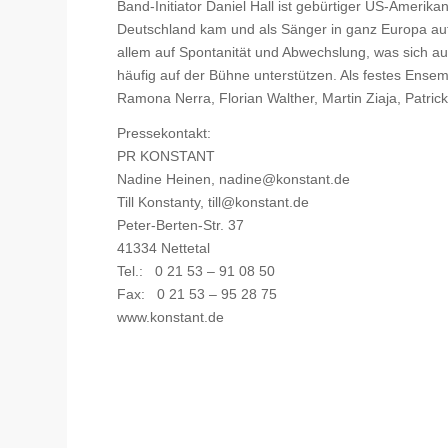
Band-Initiator Daniel Hall ist gebürtiger US-Amerik
Deutschland kam und als Sänger in ganz Europa aufge
allem auf Spontanität und Abwechslung, was sich auc
häufig auf der Bühne unterstützen. Als festes En
Ramona Nerra, Florian Walther, Martin Ziaja, Patric
Pressekontakt:
PR KONSTANT
Nadine Heinen, nadine@konstant.de
Till Konstanty, till@konstant.de
Peter-Berten-Str. 37
41334 Nettetal
Tel.: 0 21 53 – 91 08 50
Fax: 0 21 53 – 95 28 75
www.konstant.de