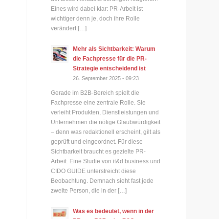
Eines wird dabei klar: PR-Arbeit ist
wichtiger denn je, doch ihre Rolle
verändert […]
Mehr als Sichtbarkeit: Warum
die Fachpresse für die PR-
Strategie entscheidend ist
26. September 2025 - 09:23
Gerade im B2B-Bereich spielt die
Fachpresse eine zentrale Rolle. Sie
verleiht Produkten, Dienstleistungen und
Unternehmen die nötige Glaubwürdigkeit
– denn was redaktionell erscheint, gilt als
geprüft und eingeordnet. Für diese
Sichtbarkeit braucht es gezielte PR-
Arbeit. Eine Studie von it&d business und
CIDO GUIDE unterstreicht diese
Beobachtung. Demnach sieht fast jede
zweite Person, die in der […]
Was es bedeutet, wenn in der