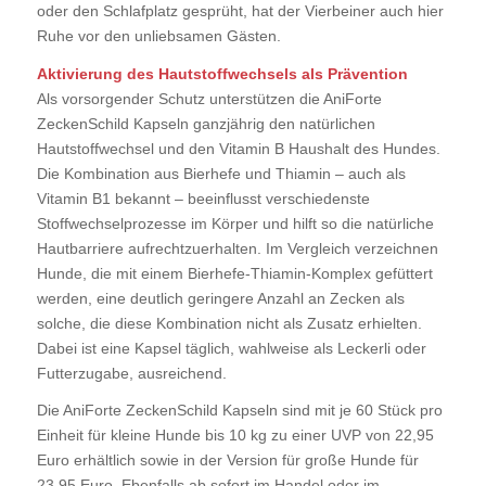
oder den Schlafplatz gesprüht, hat der Vierbeiner auch hier
Ruhe vor den unliebsamen Gästen.
Aktivierung des Hautstoffwechsels als Prävention
Als vorsorgender Schutz unterstützen die AniForte
ZeckenSchild Kapseln ganzjährig den natürlichen
Hautstoffwechsel und den Vitamin B Haushalt des Hundes.
Die Kombination aus Bierhefe und Thiamin – auch als
Vitamin B1 bekannt – beeinflusst verschiedenste
Stoffwechselprozesse im Körper und hilft so die natürliche
Hautbarriere aufrechtzuerhalten. Im Vergleich verzeichnen
Hunde, die mit einem Bierhefe-Thiamin-Komplex gefüttert
werden, eine deutlich geringere Anzahl an Zecken als
solche, die diese Kombination nicht als Zusatz erhielten.
Dabei ist eine Kapsel täglich, wahlweise als Leckerli oder
Futterzugabe, ausreichend.
Die AniForte ZeckenSchild Kapseln sind mit je 60 Stück pro
Einheit für kleine Hunde bis 10 kg zu einer UVP von 22,95
Euro erhältlich sowie in der Version für große Hunde für
23,95 Euro. Ebenfalls ab sofort im Handel oder im